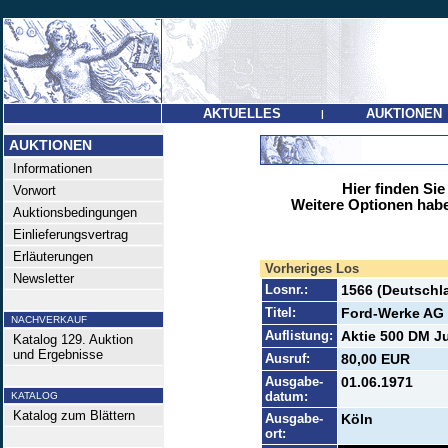
AKTUELLES
AUKTIONEN
|
AUKTIONEN
Informationen
Hier finden Sie
Vorwort
Weitere Optionen habe
Auktionsbedingungen
Einlieferungsvertrag
Erläuterungen
Vorheriges Los
Newsletter
Losnr.:
1566 (Deutschl
Titel:
Ford-Werke AG
NACHVERKAUF
Auflistung:
Aktie 500 DM Ju
Katalog 129. Auktion
und Ergebnisse
Ausruf:
80,00 EUR
Ausgabe-
01.06.1971
datum:
KATALOG
Katalog zum Blättern
Ausgabe-
Köln
ort: