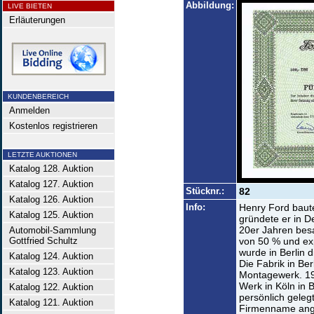
Abbildung:
LIVE BIETEN
Erläuterungen
KUNDENBEREICH
Anmelden
Kostenlos registrieren
LETZTE AUKTIONEN
Katalog 128. Auktion
Katalog 127. Auktion
Stücknr.:
82
Katalog 126. Auktion
Info:
Henry Ford baute
Katalog 125. Auktion
gründete er in D
20er Jahren besa
Automobil-Sammlung
Gottfried Schultz
von 50 % und exp
wurde in Berlin
Katalog 124. Auktion
Die Fabrik in Be
Katalog 123. Auktion
Montagewerk. 19
Werk in Köln in 
Katalog 122. Auktion
persönlich geleg
Katalog 121. Auktion
Firmenname ang