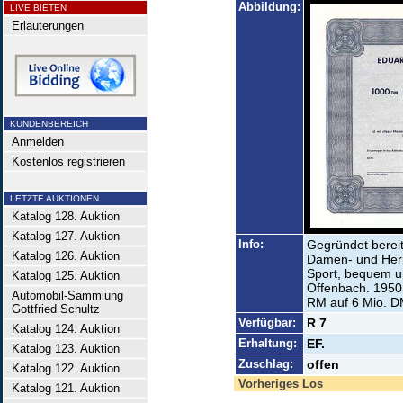
Abbildung:
LIVE BIETEN
Erläuterungen
KUNDENBEREICH
Anmelden
Kostenlos registrieren
LETZTE AUKTIONEN
Katalog 128. Auktion
Katalog 127. Auktion
Info:
Gegründet bereit
Katalog 126. Auktion
Damen- und Her
Sport, bequem u
Katalog 125. Auktion
Offenbach. 1950 
Automobil-Sammlung
RM auf 6 Mio. D
Gottfried Schultz
Verfügbar:
R 7
Katalog 124. Auktion
Erhaltung:
EF.
Katalog 123. Auktion
Zuschlag:
offen
Katalog 122. Auktion
Vorheriges Los
Katalog 121. Auktion