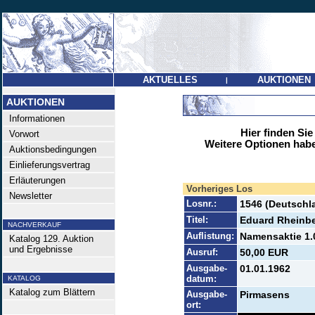
AKTUELLES
AUKTIONEN
|
AUKTIONEN
Informationen
Hier finden Sie
Vorwort
Weitere Optionen habe
Auktionsbedingungen
Einlieferungsvertrag
Erläuterungen
Vorheriges Los
Newsletter
Losnr.:
1546 (Deutschl
Titel:
Eduard Rheinbe
NACHVERKAUF
Auflistung:
Namensaktie 1.0
Katalog 129. Auktion
und Ergebnisse
Ausruf:
50,00 EUR
Ausgabe-
01.01.1962
datum:
KATALOG
Katalog zum Blättern
Ausgabe-
Pirmasens
ort: