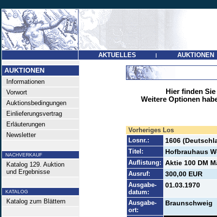
AKTUELLES
AUKTIONEN
|
AUKTIONEN
Informationen
Hier finden Sie
Vorwort
Weitere Optionen habe
Auktionsbedingungen
Einlieferungsvertrag
Erläuterungen
Vorheriges Los
Newsletter
Losnr.:
1606 (Deutschl
Titel:
Hofbrauhaus W
NACHVERKAUF
Auflistung:
Aktie 100 DM Mä
Katalog 129. Auktion
und Ergebnisse
Ausruf:
300,00 EUR
Ausgabe-
01.03.1970
datum:
KATALOG
Katalog zum Blättern
Ausgabe-
Braunschweig
ort: