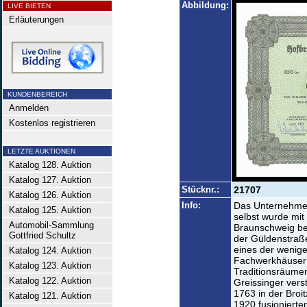
Abbildung:
LIVE BIETEN
Erläuterungen
KUNDENBEREICH
Anmelden
Kostenlos registrieren
LETZTE AUKTIONEN
Katalog 128. Auktion
Katalog 127. Auktion
Stücknr.:
21707
Katalog 126. Auktion
Info:
Das Unternehmen
Katalog 125. Auktion
selbst wurde mi
Automobil-Sammlung
Braunschweig be
Gottfried Schultz
der Güldenstraße
eines der wenige
Katalog 124. Auktion
Fachwerkhäuser 
Katalog 123. Auktion
Traditionsräumen
Katalog 122. Auktion
Greissinger verst
1763 in der Broi
Katalog 121. Auktion
1920 fusionierte