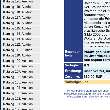
Katalog 120. Auktion
Balhorn AG” (der
Katalog 119. Auktion
Der Braubetrieb
Wolfenbütteler S
Katalog 118. Auktion
Braunschweig, a
Katalog 117. Auktion
verkaufte die Er
Aktienmehrheit a
Katalog 116. Auktion
deren Konzern Wo
Katalog 115. Auktion
brasilianische B
Katalog 114. Auktion
Gilde 2003 übern
Wolters. Die Bra
Katalog 113. Auktion
Interessenten un
Katalog 112. Auktion
firmierte zwecks
Katalog 111. Auktion
Besonder-
Prächtiges her
Katalog 110. Auktion
heiten:
im Unterdruck,
nec aspera terr
Katalog 109. Auktion
Verfügbar:
R 9
Katalog 108. Auktion
Erhaltung:
Unentwertet, m
Katalog 107. Auktion
Zuschlag:
330,00 EUR
Katalog 106. Auktion
Vorheriges Los
Katalog 105. Auktion
Katalog 104. Auktion
Alle Wertpapiere stammen aus unser
Katalog 103. Auktion
bei Abbildungen auf Archivmaterial zu
Wertpapiers kann also von der Num
Katalog 102. Auktion
Katalog 101. Auktion
Katalog 100. Auktion