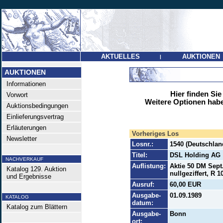
AKTUELLES
AUKTIONEN
|
AUKTIONEN
Informationen
Hier finden Sie
Vorwort
Weitere Optionen habe
Auktionsbedingungen
Einlieferungsvertrag
Erläuterungen
Vorheriges Los
Newsletter
Losnr.:
1540 (Deutschlan
Titel:
DSL Holding AG
NACHVERKAUF
Auflistung:
Aktie 50 DM Sept.
Katalog 129. Auktion
nullgeziffert, R 10
und Ergebnisse
Ausruf:
60,00 EUR
Ausgabe-
01.09.1989
KATALOG
datum:
Katalog zum Blättern
Ausgabe-
Bonn
ort: