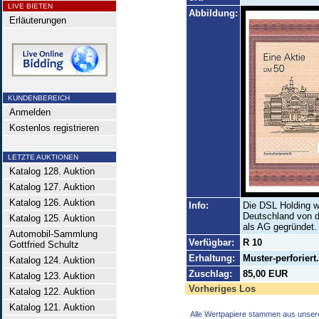
LIVE BIETEN
Abbildung:
Erläuterungen
KUNDENBEREICH
Anmelden
Kostenlos registrieren
LETZTE AUKTIONEN
Katalog 128. Auktion
Katalog 127. Auktion
Katalog 126. Auktion
Info:
Die DSL Holding w
Deutschland von 
Katalog 125. Auktion
als AG gegründet.
Automobil-Sammlung
Verfügbar:
R 10
Gottfried Schultz
Erhaltung:
Muster-perforier
Katalog 124. Auktion
Zuschlag:
85,00 EUR
Katalog 123. Auktion
Vorheriges Los
Katalog 122. Auktion
Katalog 121. Auktion
Alle Wertpapiere stammen aus unser