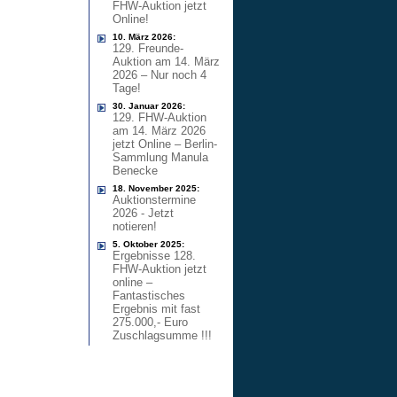
FHW-Auktion jetzt
Online!
10. März 2026:
129. Freunde-
Auktion am 14. März
2026 – Nur noch 4
Tage!
30. Januar 2026:
129. FHW-Auktion
am 14. März 2026
jetzt Online – Berlin-
Sammlung Manula
Benecke
18. November 2025:
Auktionstermine
2026 - Jetzt
notieren!
5. Oktober 2025:
Ergebnisse 128.
FHW-Auktion jetzt
online –
Fantastisches
Ergebnis mit fast
275.000,- Euro
Zuschlagsumme !!!