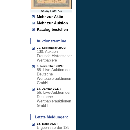
Savoy Hotel AG
Mehr zur Aktie
Mehr zur Auktion
Katalog bestellen
Auktionstermine
26. September 2026:
130. Auktion
Freunde Historischer
Wertpapiere
5. November 2026:
55. Live-Auktion der
Deutsche
Wertpapierauktionen
GmbH
14. Januar 2027:
56. Live-Auktion der
Deutsche
Wertpapierauktionen
GmbH
Letzte Meldungen:
15. März 2026:
Ergebnisse der 129.