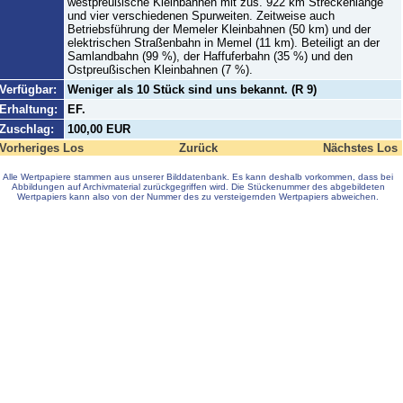
westpreußische Kleinbahnen mit zus. 922 km Streckenlänge
und vier verschiedenen Spurweiten. Zeitweise auch
Betriebsführung der Memeler Kleinbahnen (50 km) und der
elektrischen Straßenbahn in Memel (11 km). Beteiligt an der
Samlandbahn (99 %), der Haffuferbahn (35 %) und den
Ostpreußischen Kleinbahnen (7 %).
Verfügbar:
Weniger als 10 Stück sind uns bekannt. (R 9)
Erhaltung:
EF.
Zuschlag:
100,00 EUR
Vorheriges Los
Zurück
Nächstes Los
Alle Wertpapiere stammen aus unserer Bilddatenbank. Es kann deshalb vorkommen, dass bei
Abbildungen auf Archivmaterial zurückgegriffen wird. Die Stückenummer des abgebildeten
Wertpapiers kann also von der Nummer des zu versteigernden Wertpapiers abweichen.