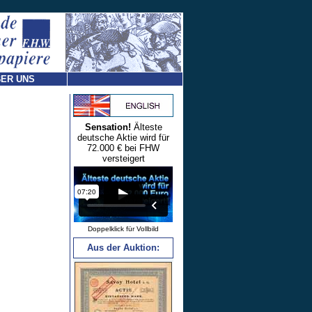
ER UNS
Sensation!
Älteste
deutsche Aktie wird für
72.000 € bei FHW
versteigert
Doppelklick für Vollbild
Aus der Auktion: