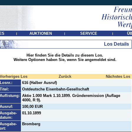
ES
AUKTIONEN
SERVICE
ÜB
|
|
|
Los Details
Hier finden Sie die Details zu diesem Los.
Weitere Optionen haben Sie, wenn Sie angemeldet sind.
Vorheriges Los
Zurück
Nächstes Los
Losnr.:
616 (Halber Ausruf)
Titel:
Ostdeutsche Eisenbahn-Gesellschaft
Auflistung:
Aktie 1.000 Mark 1.10.1899. Gründeremission (Auflage
4000, R 9).
Ausruf:
100,00 EUR
Ausgabe-
01.10.1899
datum:
Ausgabe-
Bromberg
ort: