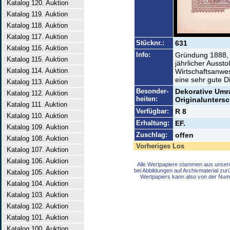
Katalog 120. Auktion
Katalog 119. Auktion
Katalog 118. Auktion
Katalog 117. Auktion
Stücknr.:
631
Katalog 116. Auktion
Info:
Gründung 1888, 
Katalog 115. Auktion
jährlicher Ausst
Katalog 114. Auktion
Wirtschaftsanwes
eine sehr gute D
Katalog 113. Auktion
Besonder-
Dekorative Umr
Katalog 112. Auktion
heiten:
Originaluntersc
Katalog 111. Auktion
Verfügbar:
R 8
Katalog 110. Auktion
Erhaltung:
EF.
Katalog 109. Auktion
Zuschlag:
offen
Katalog 108. Auktion
Vorheriges Los
Katalog 107. Auktion
Katalog 106. Auktion
Alle Wertpapiere stammen aus unser
bei Abbildungen auf Archivmaterial zu
Katalog 105. Auktion
Wertpapiers kann also von der Num
Katalog 104. Auktion
Katalog 103. Auktion
Katalog 102. Auktion
Katalog 101. Auktion
Katalog 100. Auktion