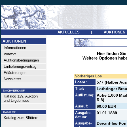
AKTUELLES
AUKTIONEN
|
AUKTIONEN
Informationen
Hier finden Sie
Vorwort
Weitere Optionen habe
Auktionsbedingungen
Einlieferungsvertrag
Erläuterungen
Vorheriges Los
Newsletter
Losnr.:
577 (Halber Aus
Titel:
Lothringer Brau
NACHVERKAUF
Auflistung:
Actie 1.000 Mar
Katalog 129. Auktion
R 8).
und Ergebnisse
Ausruf:
60,00 EUR
KATALOG
Ausgabe-
01.01.1889
datum:
Katalog zum Blättern
Ausgabe-
Devant-les-Pont