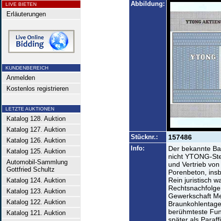
Abbildung:
LIVE BIETEN
Erläuterungen
KUNDENBEREICH
Anmelden
Kostenlos registrieren
LETZTE AUKTIONEN
Katalog 128. Auktion
Katalog 127. Auktion
Stücknr.:
157486
Katalog 126. Auktion
Info:
Der bekannte Bau
Katalog 125. Auktion
nicht YTONG-Ste
Automobil-Sammlung
und Vertrieb von
Gottfried Schultz
Porenbeton, ins
Rein juristisch
Katalog 124. Auktion
Rechtsnachfolge
Katalog 123. Auktion
Gewerkschaft Me
Katalog 122. Auktion
Braunkohlentage
berühmteste Fund
Katalog 121. Auktion
später als Paraf