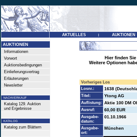
AKTUELLES
AUKTIONEN
|
AUKTIONEN
Informationen
Hier finden Sie
Vorwort
Weitere Optionen habe
Auktionsbedingungen
Einlieferungsvertrag
Erläuterungen
Vorheriges Los
Newsletter
Losnr.:
1638 (Deutschl
Titel:
Ytong AG
NACHVERKAUF
Auflistung:
Aktie 100 DM Ok
Katalog 129. Auktion
und Ergebnisse
Ausruf:
60,00 EUR
Ausgabe-
01.10.1966
datum:
KATALOG
Katalog zum Blättern
Ausgabe-
München
ort: