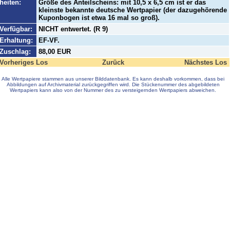
heiten:
Größe des Anteilscheins: mit 10,5 x 6,5 cm ist er das
kleinste bekannte deutsche Wertpapier (der dazugehörende
Kuponbogen ist etwa 16 mal so groß).
Verfügbar:
NICHT entwertet. (R 9)
Erhaltung:
EF-VF.
Zuschlag:
88,00 EUR
Vorheriges Los
Zurück
Nächstes Los
Alle Wertpapiere stammen aus unserer Bilddatenbank. Es kann deshalb vorkommen, dass bei
Abbildungen auf Archivmaterial zurückgegriffen wird. Die Stückenummer des abgebildeten
Wertpapiers kann also von der Nummer des zu versteigernden Wertpapiers abweichen.