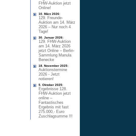
FHW-Auktion jetzt
Online!
10. März 2026:
129. Freunde-
Auktion am 14. März
2026 – Nur noch 4
Tage!
30. Januar 2026:
129. FHW-Auktion
am 14. März 2026
jetzt Online – Berlin-
Sammlung Manula
Benecke
18. November 2025:
Auktionstermine
2026 - Jetzt
notieren!
5. Oktober 2025:
Ergebnisse 128.
FHW-Auktion jetzt
online –
Fantastisches
Ergebnis mit fast
275.000,- Euro
Zuschlagsumme !!!