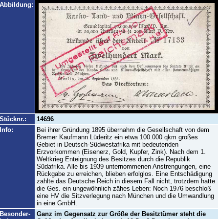
Abbildung:
Stücknr.:
14696
Info:
Bei ihrer Gründung 1895 übernahm die Gesellschaft von dem
Bremer Kaufmann Lüderitz ein etwa 100.000 qkm großes
Gebiet in Deutsch-Südwestafrika mit bedeutenden
Erzvorkommen (Eisenerz, Gold, Kupfer, Zink). Nach dem 1.
Weltkrieg Enteignung des Besitzes durch die Republik
Südafrika. Alle bis 1939 unternommenen Anstrengungen, eine
Rückgabe zu erreichen, blieben erfolglos. Eine Entschädigung
zahlte das Deutsche Reich in diesem Fall nicht, trotzdem hatte
die Ges. ein ungewöhnlich zähes Leben: Noch 1976 beschloß
eine HV die Sitzverlegung nach München und die Umwandlung
in eine GmbH.
Besonder-
Ganz im Gegensatz zur Größe der Besitztümer steht die