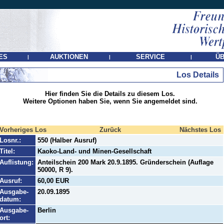
ES
AUKTIONEN
SERVICE
ÜB
|
|
|
Los Details
Hier finden Sie die Details zu diesem Los.
Weitere Optionen haben Sie, wenn Sie angemeldet sind.
Vorheriges Los
Zurück
Nächstes Los
Losnr.:
550 (Halber Ausruf)
Titel:
Kaoko-Land- und Minen-Gesellschaft
Auflistung:
Anteilschein 200 Mark 20.9.1895. Gründerschein (Auflage
50000, R 9).
Ausruf:
60,00 EUR
Ausgabe-
20.09.1895
datum:
Ausgabe-
Berlin
ort: