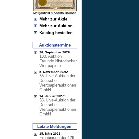
Morganfield & Atlanta Railroad
Mehr zur Aktie
Mehr zur Auktion
Katalog bestellen
Auktionstermine
26. September 2026:
130. Auktion
Freunde Historischer
Wertpapiere
5. November 2026:
55. Live-Auktion der
Deutsche
Wertpapierauktionen
GmbH
14. Januar 2027:
56. Live-Auktion der
Deutsche
Wertpapierauktionen
GmbH
Letzte Meldungen:
15. März 2026:
Ergebnisse der 129.