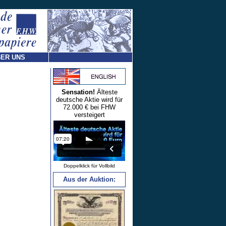
ER UNS
Sensation!
Älteste
deutsche Aktie wird für
72.000 € bei FHW
versteigert
Doppelklick für Vollbild
Aus der Auktion: