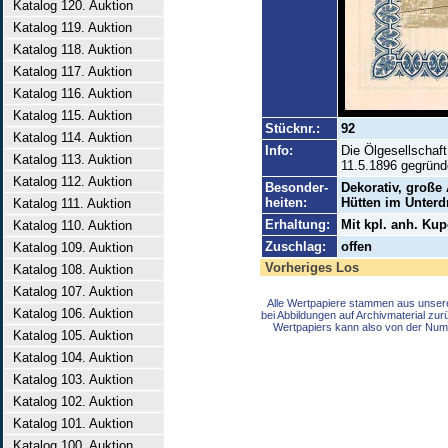
Katalog 120. Auktion
Katalog 119. Auktion
Katalog 118. Auktion
Katalog 117. Auktion
Katalog 116. Auktion
Katalog 115. Auktion
Stücknr.:
92
Katalog 114. Auktion
Info:
Die Ölgesellschaf
Katalog 113. Auktion
11.5.1896 gegründe
Katalog 112. Auktion
Besonder-
Dekorativ, große
heiten:
Hütten im Unterd
Katalog 111. Auktion
Erhaltung:
Mit kpl. anh. Kup
Katalog 110. Auktion
Zuschlag:
offen
Katalog 109. Auktion
Vorheriges Los
Katalog 108. Auktion
Katalog 107. Auktion
Alle Wertpapiere stammen aus unser
Katalog 106. Auktion
bei Abbildungen auf Archivmaterial zu
Wertpapiers kann also von der Num
Katalog 105. Auktion
Katalog 104. Auktion
Katalog 103. Auktion
Katalog 102. Auktion
Katalog 101. Auktion
Katalog 100. Auktion