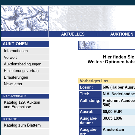
AKTUELLES
AUKTIONEN
|
AUKTIONEN
Informationen
Hier finden Sie
Vorwort
Weitere Optionen habe
Auktionsbedingungen
Einlieferungsvertrag
Erläuterungen
Vorheriges Los
Newsletter
Losnr.:
606 (Halber Ausru
Titel:
N.V. Nederlandsc
NACHVERKAUF
Auflistung:
Preferent Aandeel
Katalog 129. Auktion
500).
und Ergebnisse
Ausruf:
60,00 EUR
Ausgabe-
30.05.1896
KATALOG
datum:
Katalog zum Blättern
Ausgabe-
Amsterdam
ort: