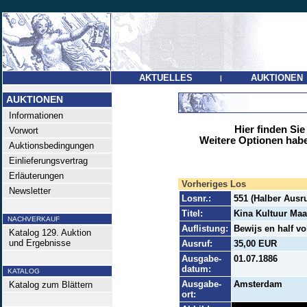
AKTUELLES
AUKTIONEN
|
AUKTIONEN
Informationen
Hier finden Sie
Vorwort
Weitere Optionen habe
Auktionsbedingungen
Einlieferungsvertrag
Erläuterungen
Vorheriges Los
Newsletter
Losnr.:
551 (Halber Ausru
Titel:
Kina Kultuur Maa
NACHVERKAUF
Auflistung:
Bewijs en half vo
Katalog 129. Auktion
und Ergebnisse
Ausruf:
35,00 EUR
Ausgabe-
01.07.1886
datum:
KATALOG
Ausgabe-
Amsterdam
Katalog zum Blättern
ort: