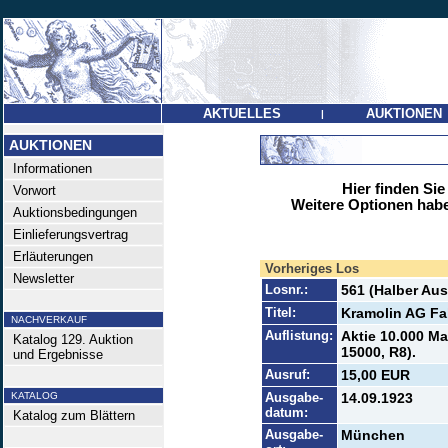
AKTUELLES
AUKTIONEN
|
AUKTIONEN
Informationen
Hier finden Sie
Vorwort
Weitere Optionen habe
Auktionsbedingungen
Einlieferungsvertrag
Erläuterungen
Vorheriges Los
Newsletter
Losnr.:
561 (Halber Aus
Titel:
Kramolin AG Fab
NACHVERKAUF
Auflistung:
Aktie 10.000 Ma
Katalog 129. Auktion
15000, R8).
und Ergebnisse
Ausruf:
15,00 EUR
KATALOG
Ausgabe-
14.09.1923
datum:
Katalog zum Blättern
Ausgabe-
München