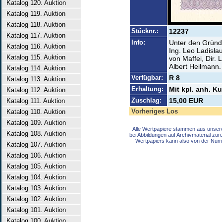
Katalog 120. Auktion
Katalog 119. Auktion
Katalog 118. Auktion
Stücknr.:
12237
Katalog 117. Auktion
Info:
Unter den Gründ
Katalog 116. Auktion
Ing. Leo Ladisla
Katalog 115. Auktion
von Maffei, Dir.
Albert Heilmann.
Katalog 114. Auktion
Verfügbar:
R 8
Katalog 113. Auktion
Erhaltung:
Mit kpl. anh. 
Katalog 112. Auktion
Zuschlag:
15,00 EUR
Katalog 111. Auktion
Vorheriges Los
Katalog 110. Auktion
Katalog 109. Auktion
Alle Wertpapiere stammen aus unser
Katalog 108. Auktion
bei Abbildungen auf Archivmaterial zu
Wertpapiers kann also von der Num
Katalog 107. Auktion
Katalog 106. Auktion
Katalog 105. Auktion
Katalog 104. Auktion
Katalog 103. Auktion
Katalog 102. Auktion
Katalog 101. Auktion
Katalog 100. Auktion