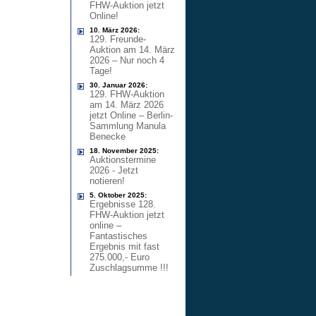
FHW-Auktion jetzt
Online!
10. März 2026:
129. Freunde-
Auktion am 14. März
2026 – Nur noch 4
Tage!
30. Januar 2026:
129. FHW-Auktion
am 14. März 2026
jetzt Online – Berlin-
Sammlung Manula
Benecke
18. November 2025:
Auktionstermine
2026 - Jetzt
notieren!
5. Oktober 2025:
Ergebnisse 128.
FHW-Auktion jetzt
online –
Fantastisches
Ergebnis mit fast
275.000,- Euro
Zuschlagsumme !!!