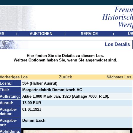
ES
AUKTIONEN
SERVICE
ÜB
|
|
|
Los Details
Hier finden Sie die Details zu diesem Los.
Weitere Optionen haben Sie, wenn Sie angemeldet sind.
Vorheriges Los
Zurück
Nächstes Los
Losnr.:
584 (Halber Ausruf)
Titel:
Margarinefabrik Dommitzsch AG
Auflistung:
Aktie 1.000 Mark Jan. 1923 (Auflage 7000, R 10).
Ausruf:
13,00 EUR
Ausgabe-
01.01.1923
datum:
Ausgabe-
Dommitzsch
ort:
Abbildung: