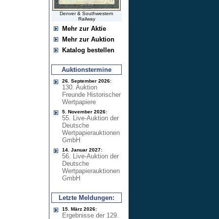
Denver & Southwestern
Railway
Mehr zur Aktie
Mehr zur Auktion
Katalog bestellen
Auktionstermine
26. September 2026:
130. Auktion
Freunde Historischer
Wertpapiere
5. November 2026:
55. Live-Auktion der
Deutsche
Wertpapierauktionen
GmbH
14. Januar 2027:
56. Live-Auktion der
Deutsche
Wertpapierauktionen
GmbH
Letzte Meldungen:
15. März 2026:
Ergebnisse der 129.