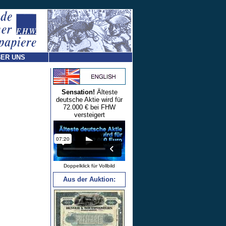
ER UNS
Sensation!
Älteste
deutsche Aktie wird für
72.000 € bei FHW
versteigert
Doppelklick für Vollbild
Aus der Auktion: