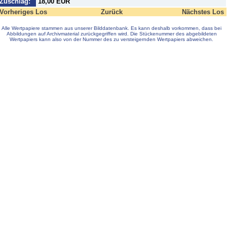
Zuschlag:
18,00 EUR
Vorheriges Los
Zurück
Nächstes Los
Alle Wertpapiere stammen aus unserer Bilddatenbank. Es kann deshalb vorkommen, dass bei
Abbildungen auf Archivmaterial zurückgegriffen wird. Die Stückenummer des abgebildeten
Wertpapiers kann also von der Nummer des zu versteigernden Wertpapiers abweichen.