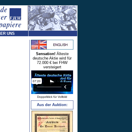
ER UNS
Sensation!
Älteste
deutsche Aktie wird für
72.000 € bei FHW
versteigert
Doppelklick für Vollbild
Aus der Auktion: