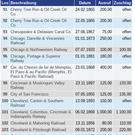
Los
Beschreibung
Datum
Ausruf
Zuschlag
91
Cherry Tree Run & Oil Creek Oil
24.02.1865
200,00
offen
Co.
92
Cherry Tree Run & Oil Creek Oil
22.05.1865
200,00
offen
Co.
93
Chesapeake & Delaware Canal Co.
27.06.1867
75,00
offen
94
Chicago, Danville & Vincennes
01.01.1873
250,00
offen
Railroad
95
Chicago & Northwestern Railway
07.07.1933
100,00
100,00
96
Chicago, Portage & Superior
01.01.1881
180,00
offen
Railway
97
Cie. du Chemin de fer de Memphis,
23.01.1868
400,00
offen
El Paso & au Pacific (Memphis, El
Paso & Pacific Railroad)
98
Cincinnati & Muskingum Valley
23.11.1897
125,00
133,00
Railway
99
City of San Francisco
07.05.1855
125,00
135,00
100
Cleveland, Canton & Southern
13.09.1893
150,00
offen
Railroad
101
Cleveland, Columbus, Cincinnati &
06.02.1869
1.000,00
1.100,00
Indianapolis Railway
102
Cleveland & Mahoning Railroad
13.11.1856
80,00
110,00
103
Cleveland & Pittsburgh Railroad
09.01.1872
200,00
220,00