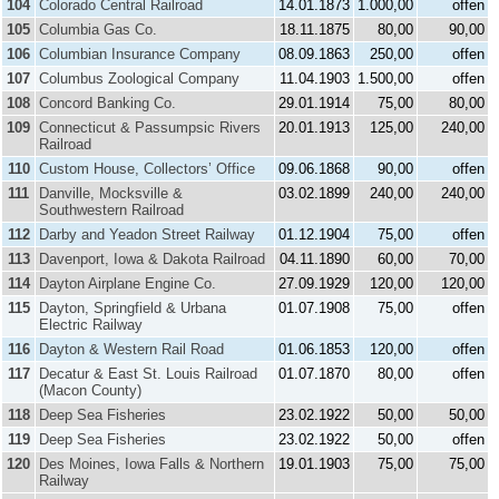
104
Colorado Central Railroad
14.01.1873
1.000,00
offen
105
Columbia Gas Co.
18.11.1875
80,00
90,00
106
Columbian Insurance Company
08.09.1863
250,00
offen
107
Columbus Zoological Company
11.04.1903
1.500,00
offen
108
Concord Banking Co.
29.01.1914
75,00
80,00
109
Connecticut & Passumpsic Rivers
20.01.1913
125,00
240,00
Railroad
110
Custom House, Collectors’ Office
09.06.1868
90,00
offen
111
Danville, Mocksville &
03.02.1899
240,00
240,00
Southwestern Railroad
112
Darby and Yeadon Street Railway
01.12.1904
75,00
offen
113
Davenport, Iowa & Dakota Railroad
04.11.1890
60,00
70,00
114
Dayton Airplane Engine Co.
27.09.1929
120,00
120,00
115
Dayton, Springfield & Urbana
01.07.1908
75,00
offen
Electric Railway
116
Dayton & Western Rail Road
01.06.1853
120,00
offen
117
Decatur & East St. Louis Railroad
01.07.1870
80,00
offen
(Macon County)
118
Deep Sea Fisheries
23.02.1922
50,00
50,00
119
Deep Sea Fisheries
23.02.1922
50,00
offen
120
Des Moines, Iowa Falls & Northern
19.01.1903
75,00
75,00
Railway