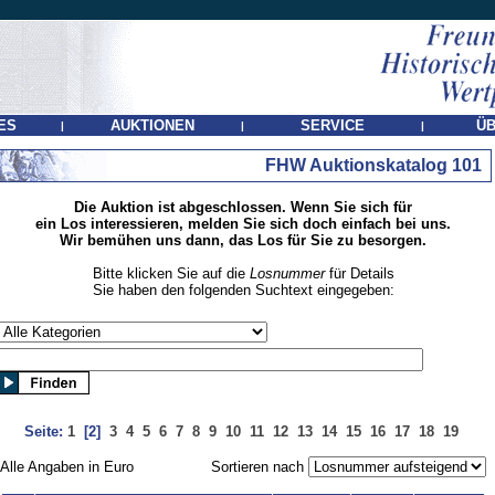
ES
AUKTIONEN
SERVICE
ÜB
|
|
|
FHW Auktionskatalog 101
Die Auktion ist abgeschlossen. Wenn Sie sich für
ein Los interessieren, melden Sie sich doch einfach bei uns.
Wir bemühen uns dann, das Los für Sie zu besorgen.
Bitte klicken Sie auf die
Losnummer
für Details
Sie haben den folgenden Suchtext eingegeben:
Seite:
1
[2]
3
4
5
6
7
8
9
10
11
12
13
14
15
16
17
18
19
Alle Angaben in Euro
Sortieren nach