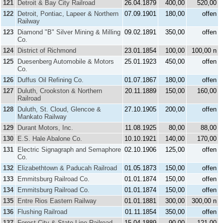
121
Detroit & Bay City Railroad
26.04.1879
400,00
520,00
122
Detroit, Pontiac, Lapeer & Northern
07.09.1901
180,00
offen
Railway
123
Diamond "B" Silver Mining & Milling
09.02.1891
350,00
offen
Co.
124
District of Richmond
23.01.1854
100,00
100,00 n
125
Duesenberg Automobile & Motors
25.01.1923
450,00
offen
Co.
126
Duffus Oil Refining Co.
01.07.1867
180,00
offen
127
Duluth, Crookston & Northern
20.11.1889
150,00
160,00
Railroad
128
Duluth, St. Cloud, Glencoe &
27.10.1905
200,00
offen
Mankato Railway
129
Durant Motors, Inc.
11.08.1925
80,00
88,00
130
E.S. Hale Abalone Co.
10.10.1921
140,00
170,00
131
Electric Signagraph and Semaphore
02.10.1906
125,00
offen
Co.
132
Elizabethtown & Paducah Railroad
01.05.1873
150,00
offen
133
Emmitsburg Railroad Co.
01.01.1874
150,00
offen
134
Emmitsburg Railroad Co.
01.01.1874
150,00
offen
135
Entre Rios Eastern Railway
01.01.1881
300,00
300,00 n
136
Flushing Railroad
01.11.1854
350,00
offen
137
Forest City & State Line Railroad
15.04.1889
90,00
121,00