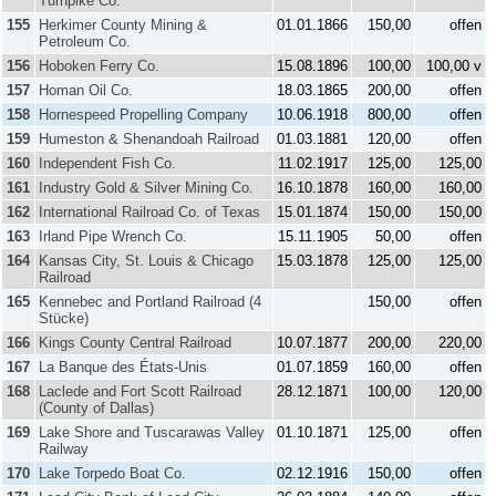
Turnpike Co.
155
Herkimer County Mining &
01.01.1866
150,00
offen
Petroleum Co.
156
Hoboken Ferry Co.
15.08.1896
100,00
100,00 v
157
Homan Oil Co.
18.03.1865
200,00
offen
158
Hornespeed Propelling Company
10.06.1918
800,00
offen
159
Humeston & Shenandoah Railroad
01.03.1881
120,00
offen
160
Independent Fish Co.
11.02.1917
125,00
125,00
161
Industry Gold & Silver Mining Co.
16.10.1878
160,00
160,00
162
International Railroad Co. of Texas
15.01.1874
150,00
150,00
163
Irland Pipe Wrench Co.
15.11.1905
50,00
offen
164
Kansas City, St. Louis & Chicago
15.03.1878
125,00
125,00
Railroad
165
Kennebec and Portland Railroad (4
150,00
offen
Stücke)
166
Kings County Central Railroad
10.07.1877
200,00
220,00
167
La Banque des États-Unis
01.07.1859
160,00
offen
168
Laclede and Fort Scott Railroad
28.12.1871
100,00
120,00
(County of Dallas)
169
Lake Shore and Tuscarawas Valley
01.10.1871
125,00
offen
Railway
170
Lake Torpedo Boat Co.
02.12.1916
150,00
offen