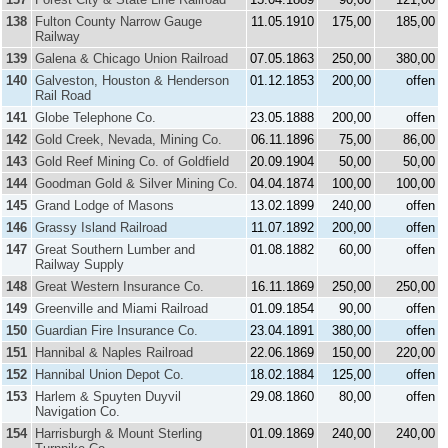
138
Fulton County Narrow Gauge
11.05.1910
175,00
185,00
Railway
139
Galena & Chicago Union Railroad
07.05.1863
250,00
380,00
140
Galveston, Houston & Henderson
01.12.1853
200,00
offen
Rail Road
141
Globe Telephone Co.
23.05.1888
200,00
offen
142
Gold Creek, Nevada, Mining Co.
06.11.1896
75,00
86,00
143
Gold Reef Mining Co. of Goldfield
20.09.1904
50,00
50,00
144
Goodman Gold & Silver Mining Co.
04.04.1874
100,00
100,00
145
Grand Lodge of Masons
13.02.1899
240,00
offen
146
Grassy Island Railroad
11.07.1892
200,00
offen
147
Great Southern Lumber and
01.08.1882
60,00
offen
Railway Supply
148
Great Western Insurance Co.
16.11.1869
250,00
250,00
149
Greenville and Miami Railroad
01.09.1854
90,00
offen
150
Guardian Fire Insurance Co.
23.04.1891
380,00
offen
151
Hannibal & Naples Railroad
22.06.1869
150,00
220,00
152
Hannibal Union Depot Co.
18.02.1884
125,00
offen
153
Harlem & Spuyten Duyvil
29.08.1860
80,00
offen
Navigation Co.
154
Harrisburgh & Mount Sterling
01.09.1869
240,00
240,00