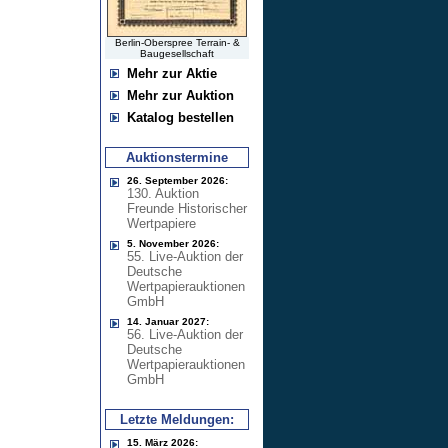
Berlin-Oberspree Terrain- &
Baugesellschaft
Mehr zur Aktie
Mehr zur Auktion
Katalog bestellen
Auktionstermine
26. September 2026:
130. Auktion
Freunde Historischer
Wertpapiere
5. November 2026:
55. Live-Auktion der
Deutsche
Wertpapierauktionen
GmbH
14. Januar 2027:
56. Live-Auktion der
Deutsche
Wertpapierauktionen
GmbH
Letzte Meldungen:
15. März 2026: