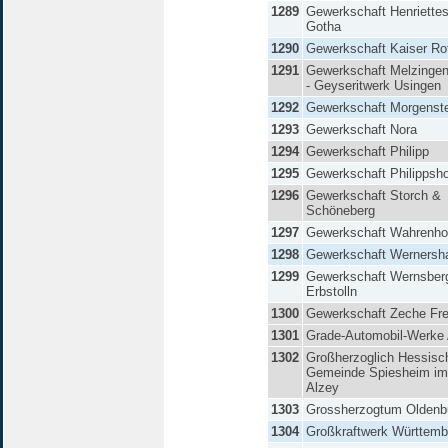
1289
Gewerkschaft Henriette
Gotha
1290
Gewerkschaft Kaiser Ro
1291
Gewerkschaft Melzingen
- Geyseritwerk Usingen
1292
Gewerkschaft Morgenst
1293
Gewerkschaft Nora
1294
Gewerkschaft Philipp
1295
Gewerkschaft Philippsh
1296
Gewerkschaft Storch &
Schöneberg
1297
Gewerkschaft Wahrenho
1298
Gewerkschaft Wernersha
1299
Gewerkschaft Wernsber
Erbstolln
1300
Gewerkschaft Zeche Fr
1301
Grade-Automobil-Werke
1302
Großherzoglich Hessisc
Gemeinde Spiesheim im
Alzey
1303
Grossherzogtum Oldenb
1304
Großkraftwerk Württem