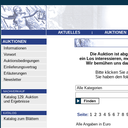
AKTUELLES
AUKTIONEN
|
AUKTIONEN
Informationen
Die Auktion ist ab
Vorwort
ein Los interessieren, m
Auktionsbedingungen
Wir bemühen uns dan
Einlieferungsvertrag
Bitte klicken Sie 
Erläuterungen
Sie haben den fo
Newsletter
NACHVERKAUF
Katalog 129. Auktion
und Ergebnisse
KATALOG
Seite:
1
2
3
4
5
6
7
8
Katalog zum Blättern
Alle Angaben in Euro