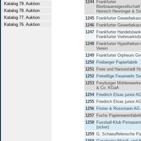
1244
Frankfurter
Katalog 79. Auktion
Bierbrauereigesellschaft
Katalog 78. Auktion
Heinrich Henninger & S
Katalog 77. Auktion
1245
Frankfurter Gewerbeka
Katalog 76. Auktion
1246
Frankfurter Gewerbeka
1247
Frankfurter Handelsban
Frankfurter Viehmarkts
1248
Frankfurter Hypotheken-
Verein
1249
Frankfurter Orpheum G
1250
Freiberger Papierfabrik
1251
Freie und Hansestadt H
1252
Freiwillige Feuerwehr S
1253
Freyburger Mühlenwerke
& Co. KGaA
1254
Friedrich Elsas junior A
1255
Friedrich Elsas junior A
1256
Frister & Rossmann AG
1257
Fuchs Papierwarenfabri
1258
Fussball-Klub Pirmasens
(ocker)
1259
G. Schaeuffelensche Pap
1260
Gaselectra Metall- und 