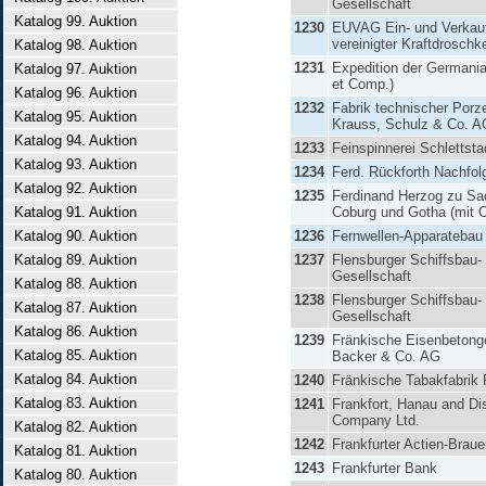
Gesellschaft
Katalog 99. Auktion
1230
EUVAG Ein- und Verkau
vereinigter Kraftdroschk
Katalog 98. Auktion
1231
Expedition der Germania
Katalog 97. Auktion
et Comp.)
Katalog 96. Auktion
1232
Fabrik technischer Porz
Katalog 95. Auktion
Krauss, Schulz & Co. A
Katalog 94. Auktion
1233
Feinspinnerei Schlettst
Katalog 93. Auktion
1234
Ferd. Rückforth Nachfol
Katalog 92. Auktion
1235
Ferdinand Herzog zu S
Katalog 91. Auktion
Coburg und Gotha (mit 
Katalog 90. Auktion
1236
Fernwellen-Apparatebau
Katalog 89. Auktion
1237
Flensburger Schiffsbau-
Gesellschaft
Katalog 88. Auktion
1238
Flensburger Schiffsbau-
Katalog 87. Auktion
Gesellschaft
Katalog 86. Auktion
1239
Fränkische Eisenbetonge
Katalog 85. Auktion
Backer & Co. AG
Katalog 84. Auktion
1240
Fränkische Tabakfabrik
Katalog 83. Auktion
1241
Frankfort, Hanau and Dis
Company Ltd.
Katalog 82. Auktion
1242
Frankfurter Actien-Braue
Katalog 81. Auktion
1243
Frankfurter Bank
Katalog 80. Auktion