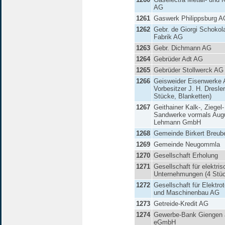
AG
1261
Gaswerk Philippsburg A
1262
Gebr. de Giorgi Schokol
Fabrik AG
1263
Gebr. Dichmann AG
1264
Gebrüder Adt AG
1265
Gebrüder Stollwerck AG
1266
Geisweider Eisenwerke 
Vorbesitzer J. H. Dresler
Stücke, Blanketten)
1267
Geithainer Kalk-, Ziegel
Sandwerke vormals Aug
Lehmann GmbH
1268
Gemeinde Birkert Breube
1269
Gemeinde Neugommla
1270
Gesellschaft Erholung
1271
Gesellschaft für elektris
Unternehmungen (4 Stü
1272
Gesellschaft für Elektro
und Maschinenbau AG
1273
Getreide-Kredit AG
1274
Gewerbe-Bank Giengen a
eGmbH