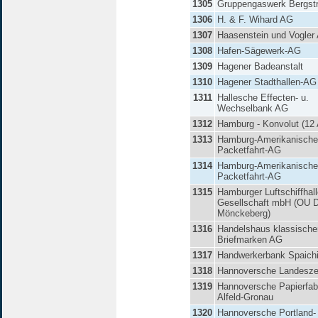
1305
Gruppengaswerk Bergst
1306
H. & F. Wihard AG
1307
Haasenstein und Vogler
1308
Hafen-Sägewerk-AG
1309
Hagener Badeanstalt
1310
Hagener Stadthallen-AG
1311
Hallesche Effecten- u.
Wechselbank AG
1312
Hamburg - Konvolut (12 
1313
Hamburg-Amerikanische
Packetfahrt-AG
1314
Hamburg-Amerikanische
Packetfahrt-AG
1315
Hamburger Luftschiffhall
Gesellschaft mbH (OU D
Mönckeberg)
1316
Handelshaus klassische
Briefmarken AG
1317
Handwerkerbank Spaich
1318
Hannoversche Landesze
1319
Hannoversche Papierfab
Alfeld-Gronau
1320
Hannoversche Portland-