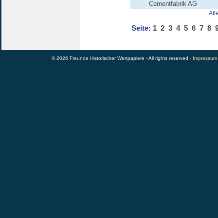
Cementfabrik AG
All
Seite:
1
2
3
4
5
6
7
8
© 2026 Freunde Historischer Wertpapiere - All rights reserved -
Impressum