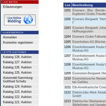
LIVE BIETEN
Los
Beschreibung
Erläuterungen
1201
Eisenerz-, Blei,- Blende
Kupfererz-Grube Freude
1202
Eisenerz-Bergwerk “Hein
I”
1203
Eisenerz-Bergwerk Joha
Hoffnungsstern
KUNDENBEREICH
1204
Eisenerz-Grube Falkenb
Anmelden
1205
Eisenhütten-AG Blücher
Kostenlos registrieren
1206
Eisenhüttenwerk Keula b
Muskau AG
LETZTE AUKTIONEN
1207
Eisenhüttenwerk Keula b
Katalog 128. Auktion
Muskau AG
Katalog 127. Auktion
1208
Eisenhüttenwerk Keula b
Katalog 126. Auktion
Muskau AG
Katalog 125. Auktion
1209
Eisenstein-Bergwerk He
Automobil-Sammlung
1210
Eisensteinzeche Neuwe
Gottfried Schultz
bei Gethles
Katalog 124. Auktion
1211
Elb-Amerikanische Com
Katalog 123. Auktion
1212
Elektricitäts-Werk Alsle
GmbH
Katalog 122. Auktion
1213
Elektrische Überlandzen
Katalog 121. Auktion
Weferlingen und Umgeb