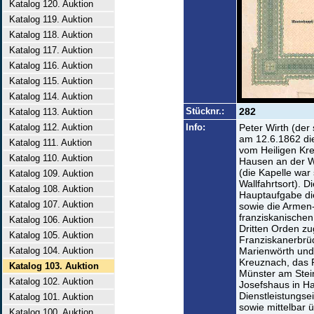
Katalog 120. Auktion
Katalog 119. Auktion
Katalog 118. Auktion
Katalog 117. Auktion
Katalog 116. Auktion
Katalog 115. Auktion
Katalog 114. Auktion
Stücknr.:
282
Katalog 113. Auktion
Katalog 112. Auktion
Info:
Peter Wirth (der
am 12.6.1862 di
Katalog 111. Auktion
vom Heiligen Kre
Katalog 110. Auktion
Hausen an der W
(die Kapelle war 
Katalog 109. Auktion
Wallfahrtsort). 
Katalog 108. Auktion
Hauptaufgabe di
Katalog 107. Auktion
sowie die Armen-
franziskanischen
Katalog 106. Auktion
Dritten Orden zu
Katalog 105. Auktion
Franziskanerbrü
Katalog 104. Auktion
Marienwörth und 
Kreuznach, das P
Katalog 103. Auktion
Münster am Stei
Katalog 102. Auktion
Josefshaus in H
Dienstleistungse
Katalog 101. Auktion
sowie mittelbar 
Katalog 100. Auktion