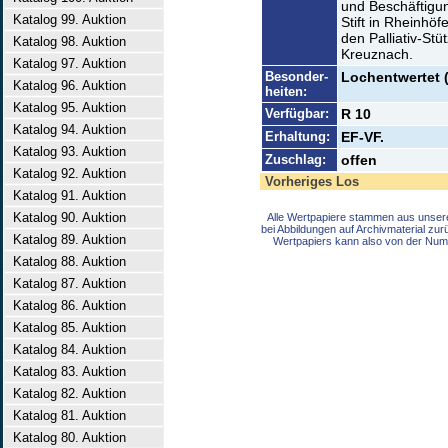
und Beschäftigu
Katalog 99. Auktion
Stift in Rheinhö
den Palliativ-St
Katalog 98. Auktion
Kreuznach.
Katalog 97. Auktion
Besonder-
Lochentwertet 
Katalog 96. Auktion
heiten:
Katalog 95. Auktion
Verfügbar:
R 10
Katalog 94. Auktion
Erhaltung:
EF-VF.
Katalog 93. Auktion
Zuschlag:
offen
Katalog 92. Auktion
Vorheriges Los
Katalog 91. Auktion
Katalog 90. Auktion
Alle Wertpapiere stammen aus unser
bei Abbildungen auf Archivmaterial zu
Katalog 89. Auktion
Wertpapiers kann also von der Num
Katalog 88. Auktion
Katalog 87. Auktion
Katalog 86. Auktion
Katalog 85. Auktion
Katalog 84. Auktion
Katalog 83. Auktion
Katalog 82. Auktion
Katalog 81. Auktion
Katalog 80. Auktion