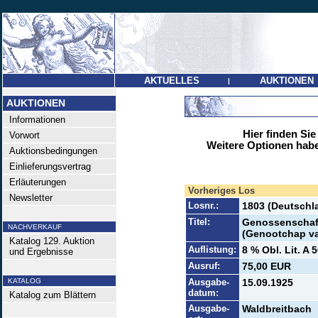
AKTUELLES
AUKTIONEN
|
AUKTIONEN
Informationen
Hier finden Sie
Vorwort
Weitere Optionen habe
Auktionsbedingungen
Einlieferungsvertrag
Erläuterungen
Vorheriges Los
Newsletter
Losnr.:
1803 (Deutschl
Titel:
Genossenschaft
NACHVERKAUF
(Genootchap va
Katalog 129. Auktion
Auflistung:
8 % Obl. Lit. A 
und Ergebnisse
Ausruf:
75,00 EUR
KATALOG
Ausgabe-
15.09.1925
datum:
Katalog zum Blättern
Ausgabe-
Waldbreitbach