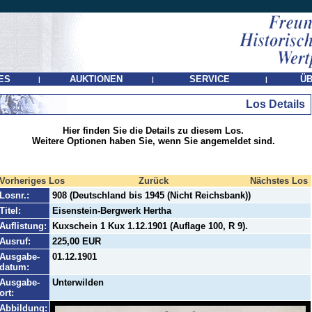
ES
AUKTIONEN
SERVICE
ÜB
|
|
|
Los Details
Hier finden Sie die Details zu diesem Los.
Weitere Optionen haben Sie, wenn Sie angemeldet sind.
Vorheriges Los
Zurück
Nächstes Los
Losnr.:
908 (Deutschland bis 1945 (Nicht Reichsbank))
Titel:
Eisenstein-Bergwerk Hertha
Auflistung:
Kuxschein 1 Kux 1.12.1901 (Auflage 100, R 9).
Ausruf:
225,00 EUR
Ausgabe-
01.12.1901
datum:
Ausgabe-
Unterwilden
ort:
Abbildung: