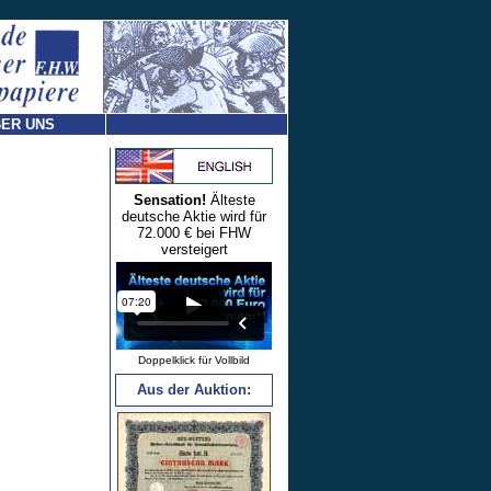
ER UNS
Sensation!
Älteste
deutsche Aktie wird für
72.000 € bei FHW
versteigert
Doppelklick für Vollbild
Aus der Auktion: