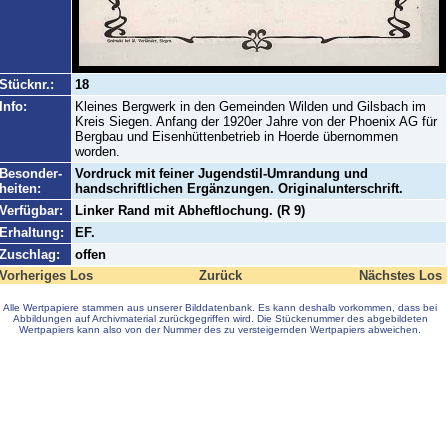
Stücknr.:
18
Info:
Kleines Bergwerk in den Gemeinden Wilden und Gilsbach im
Kreis Siegen. Anfang der 1920er Jahre von der Phoenix AG für
Bergbau und Eisenhüttenbetrieb in Hoerde übernommen
worden.
Besonder-
Vordruck mit feiner Jugendstil-Umrandung und
heiten:
handschriftlichen Ergänzungen. Originalunterschrift.
Verfügbar:
Linker Rand mit Abheftlochung. (R 9)
Erhaltung:
EF.
Zuschlag:
offen
Vorheriges Los
Zurück
Nächstes Los
Alle Wertpapiere stammen aus unserer Bilddatenbank. Es kann deshalb vorkommen, dass bei
Abbildungen auf Archivmaterial zurückgegriffen wird. Die Stückenummer des abgebildeten
Wertpapiers kann also von der Nummer des zu versteigernden Wertpapiers abweichen.