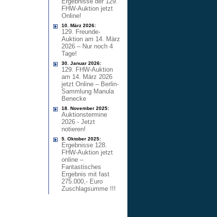
Ergebnisse der 129.
FHW-Auktion jetzt
Online!
10. März 2026:
129. Freunde-
Auktion am 14. März
2026 – Nur noch 4
Tage!
30. Januar 2026:
129. FHW-Auktion
am 14. März 2026
jetzt Online – Berlin-
Sammlung Manula
Benecke
18. November 2025:
Auktionstermine
2026 - Jetzt
notieren!
5. Oktober 2025:
Ergebnisse 128.
FHW-Auktion jetzt
online –
Fantastisches
Ergebnis mit fast
275.000,- Euro
Zuschlagsumme !!!