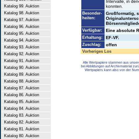
Intervalle, in d
Katalog 99. Auktion
konnten.
Katalog 98. Auktion
Besonder-
Großformatig, 
heiten:
Originaluntersc
Katalog 97. Auktion
Börsenmitglied
Katalog 96. Auktion
Verfügbar:
Eine absolute Ra
Katalog 95. Auktion
Erhaltung:
EF-VF.
Katalog 94. Auktion
Zuschlag:
offen
Katalog 93. Auktion
Vorheriges Los
Katalog 92. Auktion
Katalog 91. Auktion
Alle Wertpapiere stammen aus unser
bei Abbildungen auf Archivmaterial zu
Katalog 90. Auktion
Wertpapiers kann also von der Num
Katalog 89. Auktion
Katalog 88. Auktion
Katalog 87. Auktion
Katalog 86. Auktion
Katalog 85. Auktion
Katalog 84. Auktion
Katalog 83. Auktion
Katalog 82. Auktion
Katalog 81. Auktion
Katalog 80. Auktion