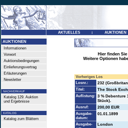
AKTUELLES
AUKTIONEN
|
AUKTIONEN
Informationen
Hier finden Sie
Vorwort
Weitere Optionen habe
Auktionsbedingungen
Einlieferungsvertrag
Erläuterungen
Vorheriges Los
Newsletter
Losnr.:
232 (Großbritan
Titel:
The Stock Exc
NACHVERKAUF
Auflistung:
3 % Debenture 1
Katalog 129. Auktion
Stück).
und Ergebnisse
Ausruf:
200,00 EUR
KATALOG
Ausgabe-
01.01.1899
datum:
Katalog zum Blättern
Ausgabe-
London