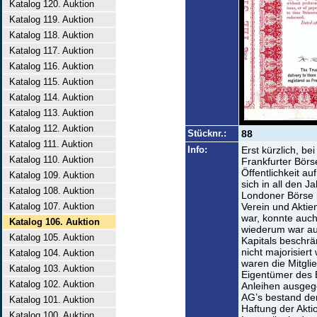
Katalog 120. Auktion
Katalog 119. Auktion
Katalog 118. Auktion
Katalog 117. Auktion
Katalog 116. Auktion
Katalog 115. Auktion
Katalog 114. Auktion
Katalog 113. Auktion
Katalog 112. Auktion
Stücknr.:
88
Katalog 111. Auktion
Info:
Erst kürzlich, be
Katalog 110. Auktion
Frankfurter Börs
Öffentlichkeit au
Katalog 109. Auktion
sich in all den J
Katalog 108. Auktion
Londoner Börse 
Katalog 107. Auktion
Verein und Aktie
war, konnte auch
Katalog 106. Auktion
wiederum war auf
Katalog 105. Auktion
Kapitals beschrä
nicht majorisier
Katalog 104. Auktion
waren die Mitgli
Katalog 103. Auktion
Eigentümer des
Katalog 102. Auktion
Anleihen ausgeg
AG’s bestand de
Katalog 101. Auktion
Haftung der Aktio
Katalog 100. Auktion