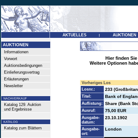
AKTUELLES
AUKTIONEN
|
AUKTIONEN
Informationen
Hier finden Sie
Vorwort
Weitere Optionen habe
Auktionsbedingungen
Einlieferungsvertrag
Erläuterungen
Vorheriges Los
Newsletter
Losnr.:
233 (Großbritan
Titel:
Bank of Englan
NACHVERKAUF
Auflistung:
Share (Bank Sto
Katalog 129. Auktion
und Ergebnisse
Ausruf:
75,00 EUR
Ausgabe-
23.10.1902
datum:
KATALOG
Katalog zum Blättern
Ausgabe-
London
ort: