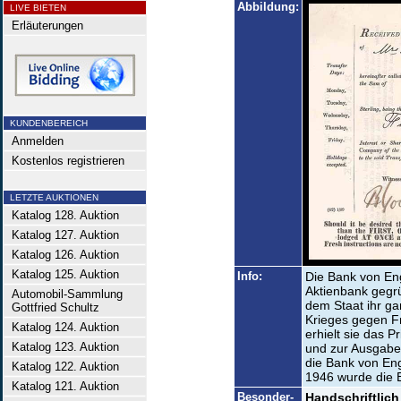
Abbildung:
LIVE BIETEN
Erläuterungen
KUNDENBEREICH
Anmelden
Kostenlos registrieren
LETZTE AUKTIONEN
Katalog 128. Auktion
Katalog 127. Auktion
Katalog 126. Auktion
Katalog 125. Auktion
Info:
Die Bank von Eng
Aktienbank gegrü
Automobil-Sammlung
dem Staat ihr ga
Gottfried Schultz
Krieges gegen Fr
Katalog 124. Auktion
erhielt sie das 
Katalog 123. Auktion
und zur Ausgabe
die Bank von Eng
Katalog 122. Auktion
1946 wurde die B
Katalog 121. Auktion
Besonder-
Handschriftlich