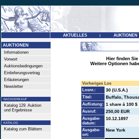
AKTUELLES
AUKTIONEN
|
AUKTIONEN
Informationen
Hier finden Sie
Vorwort
Weitere Optionen habe
Auktionsbedingungen
Einlieferungsvertrag
Erläuterungen
Vorheriges Los
Newsletter
Losnr.:
30 (U.S.A.)
Titel:
Buffalo, Thousa
NACHVERKAUF
Auflistung:
1 share á 100 $
Katalog 129. Auktion
und Ergebnisse
Ausruf:
250,00 EUR
Ausgabe-
10.12.1897
datum:
KATALOG
Katalog zum Blättern
Ausgabe-
New York
ort: