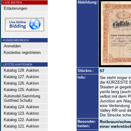
Abbildung:
LIVE BIETEN
Erläuterungen
KUNDENBEREICH
Anmelden
Kostenlos registrieren
LETZTE AUKTIONEN
Katalog 128. Auktion
Stücknr.:
57
Katalog 127. Auktion
Info:
Sie steht sogar 
die KÜRZESTE EI
Katalog 126. Auktion
Staaten je gegeb
Katalog 125. Auktion
yards lang (auch
Automobil-Sammlung
selbst mit dem P
Gottfried Schultz
Junction am Niag
eine Verbindung
Katalog 124. Auktion
Valley RR und d
Katalog 123. Auktion
Die Strecke sche
Katalog 122. Auktion
Besonder-
Rotbraun/schwar
heiten:
Katalog 121. Auktion
einer mehrstöck