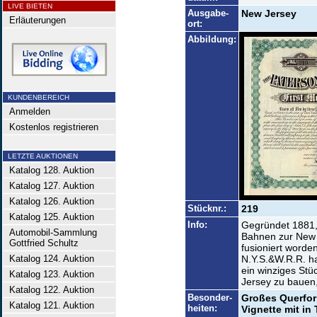
LIVE BIETEN
Ausgabe-
New Jersey
Erläuterungen
ort:
Abbildung:
KUNDENBEREICH
Anmelden
Kostenlos registrieren
LETZTE AUKTIONEN
Katalog 128. Auktion
Katalog 127. Auktion
Katalog 126. Auktion
Stücknr.:
219
Katalog 125. Auktion
Info:
Gegründet 1881, 
Automobil-Sammlung
Bahnen zur New
Gottfried Schultz
fusioniert worde
Katalog 124. Auktion
N.Y.S.&W.R.R. ha
ein winziges Stü
Katalog 123. Auktion
Jersey zu bauen,
Katalog 122. Auktion
Besonder-
Großes Querfor
Katalog 121. Auktion
heiten:
Vignette mit in