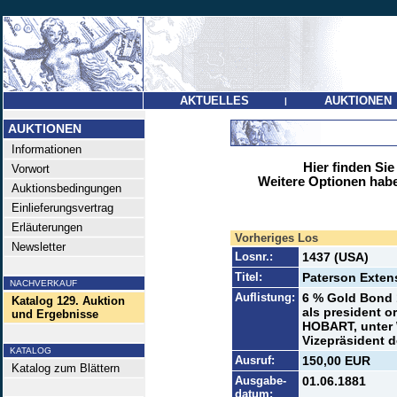
AKTUELLES
AUKTIONEN
|
AUKTIONEN
Informationen
Hier finden Sie
Vorwort
Weitere Optionen habe
Auktionsbedingungen
Einlieferungsvertrag
Erläuterungen
Vorheriges Los
Newsletter
Losnr.:
1437 (USA)
Titel:
Paterson Exten
NACHVERKAUF
Auflistung:
6 % Gold Bond 1
Katalog 129. Auktion
als president o
und Ergebnisse
HOBART, unter W
Vizepräsident d
KATALOG
Ausruf:
150,00 EUR
Katalog zum Blättern
Ausgabe-
01.06.1881
datum: