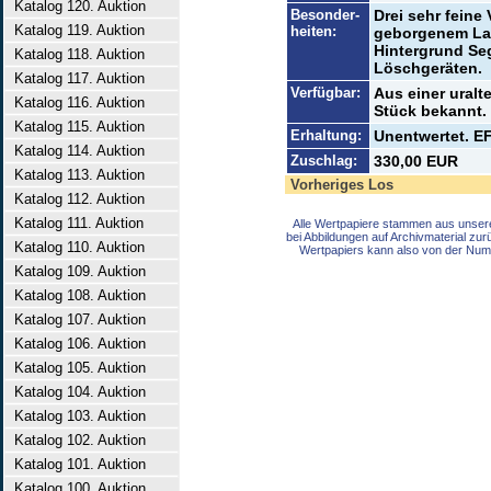
Katalog 120. Auktion
Besonder-
Drei sehr feine
Katalog 119. Auktion
heiten:
geborgenem Lag
Hintergrund Seg
Katalog 118. Auktion
Löschgeräten.
Katalog 117. Auktion
Verfügbar:
Aus einer uralt
Katalog 116. Auktion
Stück bekannt.
Katalog 115. Auktion
Erhaltung:
Unentwertet. EF
Katalog 114. Auktion
Zuschlag:
330,00 EUR
Katalog 113. Auktion
Vorheriges Los
Katalog 112. Auktion
Katalog 111. Auktion
Alle Wertpapiere stammen aus unser
bei Abbildungen auf Archivmaterial zu
Katalog 110. Auktion
Wertpapiers kann also von der Num
Katalog 109. Auktion
Katalog 108. Auktion
Katalog 107. Auktion
Katalog 106. Auktion
Katalog 105. Auktion
Katalog 104. Auktion
Katalog 103. Auktion
Katalog 102. Auktion
Katalog 101. Auktion
Katalog 100. Auktion