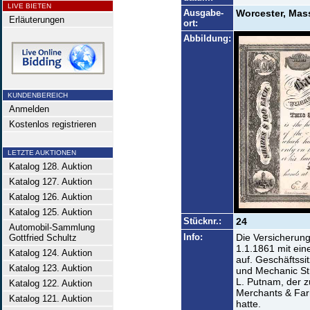
LIVE BIETEN
Ausgabe-
Worcester, Mas
Erläuterungen
ort:
Abbildung:
KUNDENBEREICH
Anmelden
Kostenlos registrieren
LETZTE AUKTIONEN
Katalog 128. Auktion
Katalog 127. Auktion
Katalog 126. Auktion
Katalog 125. Auktion
Stücknr.:
24
Automobil-Sammlung
Info:
Die Versicherun
Gottfried Schultz
1.1.1861 mit ein
Katalog 124. Auktion
auf. Geschäftssi
Katalog 123. Auktion
und Mechanic St
L. Putnam, der z
Katalog 122. Auktion
Merchants & Far
Katalog 121. Auktion
hatte.