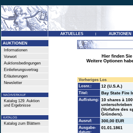
AKTUELLES
AUKTIONEN
|
AUKTIONEN
Informationen
Hier finden Sie
Vorwort
Weitere Optionen habe
Auktionsbedingungen
Einlieferungsvertrag
Erläuterungen
Vorheriges Los
Newsletter
Losnr.:
12 (U.S.A.)
Titel:
Bay State Fire 
NACHVERKAUF
Auflistung:
10 shares à 100 
Katalog 129. Auktion
unterschrieben 
und Ergebnisse
(Vorfahre des 
Gründers).
KATALOG
Ausruf:
300,00 EUR
Katalog zum Blättern
Ausgabe-
01.01.1861
datum: