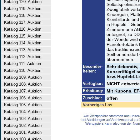
Katalog 120. Auktion
Selbstspielinstru
Katalog 119. Auktion
Zweigfabrik verl
Kinoorgeln, Plat
Katalog 118. Auktion
Kleinbillards un
Katalog 117. Auktion
in Hupfeld - Ge
Katalog 116. Auktion
Zimmermann AG. 
enteignet, zu DD
Katalog 115. Auktion
der Wende wird d
Katalog 114. Auktion
Pianofortefabrik
das traditionsre
Katalog 113. Auktion
Seifhennersdorf 
Katalog 112. Auktion
übernommen.
Katalog 111. Auktion
Besonder-
Sehr dekorativ,
Katalog 110. Auktion
heiten:
Konzertflügel 
bzw. Hupfeld-L
Katalog 109. Auktion
Verfügbar:
NICHT entwertet
Katalog 108. Auktion
Erhaltung:
Mit Kupons. EF-
Katalog 107. Auktion
Katalog 106. Auktion
Zuschlag:
offen
Katalog 105. Auktion
Vorheriges Los
Katalog 104. Auktion
Alle Wertpapiere stammen aus unser
Katalog 103. Auktion
bei Abbildungen auf Archivmaterial zu
Wertpapiers kann also von der Num
Katalog 102. Auktion
Katalog 101. Auktion
Katalog 100. Auktion