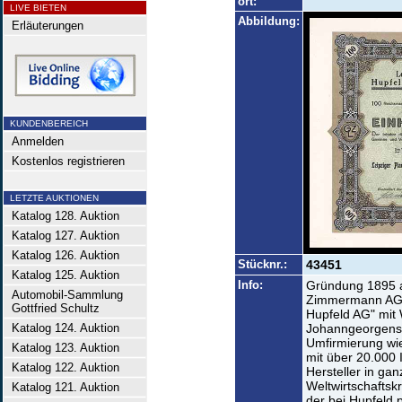
ort:
LIVE BIETEN
Abbildung:
Erläuterungen
KUNDENBEREICH
Anmelden
Kostenlos registrieren
LETZTE AUKTIONEN
Katalog 128. Auktion
Katalog 127. Auktion
Katalog 126. Auktion
Stücknr.:
43451
Katalog 125. Auktion
Info:
Gründung 1895 al
Automobil-Sammlung
Zimmermann AG",
Gottfried Schultz
Hupfeld AG" mit 
Katalog 124. Auktion
Johanngeorgenst
Umfirmierung wie
Katalog 123. Auktion
mit über 20.000 
Katalog 122. Auktion
Hersteller in ga
Weltwirtschaftsk
Katalog 121. Auktion
der bei Hupfeld 