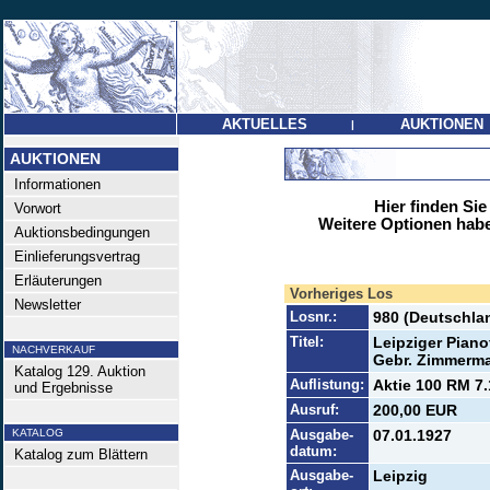
AKTUELLES
AUKTIONEN
|
AUKTIONEN
Informationen
Hier finden Sie
Vorwort
Weitere Optionen habe
Auktionsbedingungen
Einlieferungsvertrag
Erläuterungen
Vorheriges Los
Newsletter
Losnr.:
980 (Deutschlan
Titel:
Leipziger Piano
NACHVERKAUF
Gebr. Zimmerm
Katalog 129. Auktion
Auflistung:
Aktie 100 RM 7.
und Ergebnisse
Ausruf:
200,00 EUR
KATALOG
Ausgabe-
07.01.1927
datum:
Katalog zum Blättern
Ausgabe-
Leipzig