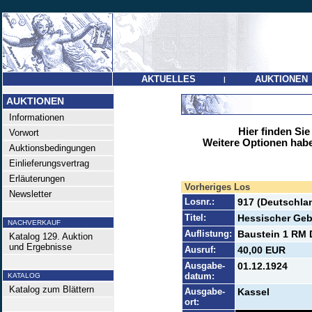
AKTUELLES
AUKTIONEN
|
AUKTIONEN
Informationen
Hier finden Sie
Vorwort
Weitere Optionen habe
Auktionsbedingungen
Einlieferungsvertrag
Erläuterungen
Vorheriges Los
Newsletter
Losnr.:
917 (Deutschlan
Titel:
Hessischer Geb
NACHVERKAUF
Auflistung:
Baustein 1 RM D
Katalog 129. Auktion
und Ergebnisse
Ausruf:
40,00 EUR
Ausgabe-
01.12.1924
datum:
KATALOG
Katalog zum Blättern
Ausgabe-
Kassel
ort: