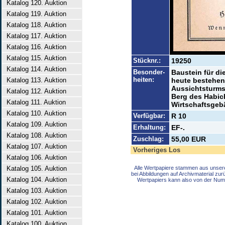
Katalog 120. Auktion
Katalog 119. Auktion
Katalog 118. Auktion
Katalog 117. Auktion
Katalog 116. Auktion
Katalog 115. Auktion
Stücknr.:
19250
Katalog 114. Auktion
Besonder-
Baustein für d
heiten:
Katalog 113. Auktion
heute bestehen
Aussichtsturms
Katalog 112. Auktion
Berg des Habic
Katalog 111. Auktion
Wirtschaftsgeb
Katalog 110. Auktion
Verfügbar:
R 10
Katalog 109. Auktion
Erhaltung:
EF-.
Katalog 108. Auktion
Zuschlag:
55,00 EUR
Katalog 107. Auktion
Vorheriges Los
Katalog 106. Auktion
Katalog 105. Auktion
Alle Wertpapiere stammen aus unser
bei Abbildungen auf Archivmaterial zu
Katalog 104. Auktion
Wertpapiers kann also von der Num
Katalog 103. Auktion
Katalog 102. Auktion
Katalog 101. Auktion
Katalog 100. Auktion