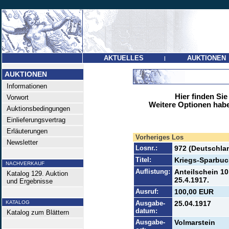
AKTUELLES
AUKTIONEN
|
AUKTIONEN
Informationen
Hier finden Sie
Vorwort
Weitere Optionen habe
Auktionsbedingungen
Einlieferungsvertrag
Erläuterungen
Vorheriges Los
Newsletter
Losnr.:
972 (Deutschlan
Titel:
Kriegs-Sparbuc
NACHVERKAUF
Auflistung:
Anteilschein 10
Katalog 129. Auktion
25.4.1917.
und Ergebnisse
Ausruf:
100,00 EUR
KATALOG
Ausgabe-
25.04.1917
datum:
Katalog zum Blättern
Ausgabe-
Volmarstein