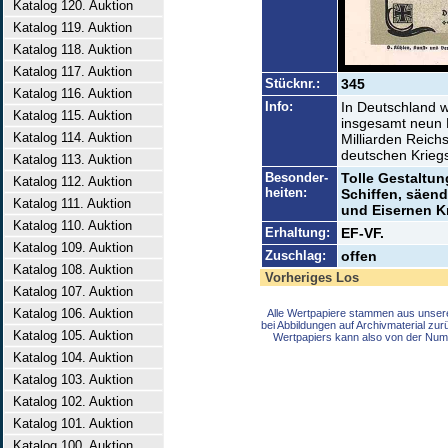
Katalog 120. Auktion
Katalog 119. Auktion
Katalog 118. Auktion
Katalog 117. Auktion
Stücknr.:
345
Katalog 116. Auktion
Info:
In Deutschland 
Katalog 115. Auktion
insgesamt neun 
Katalog 114. Auktion
Milliarden Reich
deutschen Krieg
Katalog 113. Auktion
Besonder-
Tolle Gestaltu
Katalog 112. Auktion
heiten:
Schiffen, säen
Katalog 111. Auktion
und Eisernen K
Katalog 110. Auktion
Erhaltung:
EF-VF.
Katalog 109. Auktion
Zuschlag:
offen
Katalog 108. Auktion
Vorheriges Los
Katalog 107. Auktion
Katalog 106. Auktion
Alle Wertpapiere stammen aus unser
bei Abbildungen auf Archivmaterial zu
Katalog 105. Auktion
Wertpapiers kann also von der Num
Katalog 104. Auktion
Katalog 103. Auktion
Katalog 102. Auktion
Katalog 101. Auktion
Katalog 100. Auktion