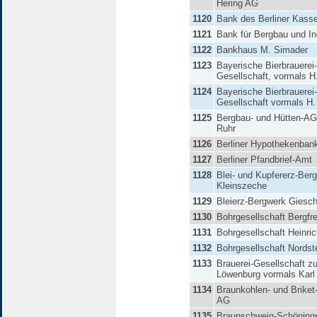
Hering AG
1120
Bank des Berliner Kass
1121
Bank für Bergbau und In
1122
Bankhaus M. Simader
1123
Bayerische Bierbrauerei-
Gesellschaft, vormals H
1124
Bayerische Bierbrauerei-
Gesellschaft vormals H
1125
Bergbau- und Hütten-AG
Ruhr
1126
Berliner Hypothekenban
1127
Berliner Pfandbrief-Amt
1128
Blei- und Kupfererz-Ber
Kleinszeche
1129
Bleierz-Bergwerk Giesc
1130
Bohrgesellschaft Bergfre
1131
Bohrgesellschaft Heinric
1132
Bohrgesellschaft Nordst
1133
Brauerei-Gesellschaft zu
Löwenburg vormals Karl 
1134
Braunkohlen- und Briket-
AG
1135
Braunschweig-Schöning