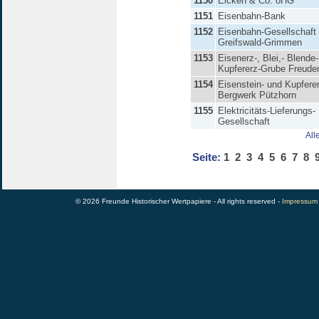
1150
Eicken & Co. oHG
1151
Eisenbahn-Bank
1152
Eisenbahn-Gesellschaft
Greifswald-Grimmen
1153
Eisenerz-, Blei,- Blende
Kupfererz-Grube Freude
1154
Eisenstein- und Kupfere
Bergwerk Pützhorn
1155
Elektricitäts-Lieferungs-
Gesellschaft
All
Seite:
1
2
3
4
5
6
7
8
© 2026 Freunde Historischer Wertpapiere - All rights reserved -
Impressum