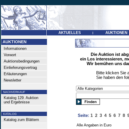
AKTUELLES
AUKTIONEN
|
AUKTIONEN
Informationen
Die Auktion ist ab
Vorwort
ein Los interessieren, m
Auktionsbedingungen
Wir bemühen uns dan
Einlieferungsvertrag
Bitte klicken Sie 
Erläuterungen
Sie haben den fo
Newsletter
NACHVERKAUF
Katalog 129. Auktion
und Ergebnisse
KATALOG
Seite:
1
2
3
4
5
6
7
8
Katalog zum Blättern
Alle Angaben in Euro