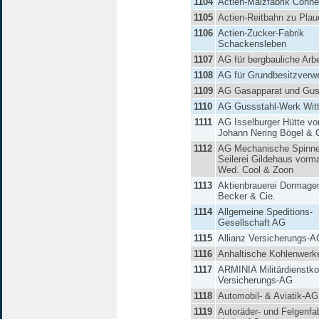
1104
Actien-Malzfabrik Cönne
1105
Actien-Reitbahn zu Plau
1106
Actien-Zucker-Fabrik
Schackensleben
1107
AG für bergbauliche Arb
1108
AG für Grundbesitzverw
1109
AG Gasapparat und Gu
1110
AG Gussstahl-Werk Wit
1111
AG Isselburger Hütte vo
Johann Nering Bögel & C
1112
AG Mechanische Spinne
Seilerei Gildehaus vorm
Wed. Cool & Zoon
1113
Aktienbrauerei Dormage
Becker & Cie.
1114
Allgemeine Speditions-
Gesellschaft AG
1115
Allianz Versicherungs-A
1116
Anhaltische Kohlenwerk
1117
ARMINIA Militärdienstko
Versicherungs-AG
1118
Automobil- & Aviatik-AG
1119
Autoräder- und Felgenfa