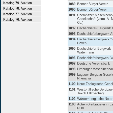
Katalog 79. Auktion
1089
Bonner Bürger-Verein
Katalog 78. Auktion
1090
Bonner Bürger-Verein
Katalog 77. Auktion
1091
Chemnitzer Maschinenb
Gesellschaft (vorm. A. 
Katalog 76. Auktion
Co.)
1092
Dachschiefer-Bergwerk 
1093
Dachschieferbergwerk A
1094
Dachschieferbergwerk “
Höven”
1095
Dachschiefer-Bergwerk
Watermann
1096
Dachschieferbergwerk 
1097
Deutsche Vereinsbank
1098
Limburger Maschinenba
1099
Lugauer Bergbau-Gesell
Rhenania
1100
Neue Zoologische Gesel
1101
Westphälische Bergbau
Jakob Eltzbacher)
1102
Württembergische Note
1103
Actien-Bierbrauerei in E
Ruhr