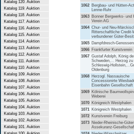
Katalog 120. Auktion
1062
Bergbau- und Hütten-Act
Katalog 119. Auktion
Lenne-Ruhr
Katalog 118. Auktion
1063
Bonner Bergwerks- und 
Verein AG
Katalog 117. Auktion
1064
Chur- und Neu-Märckisc
Katalog 116. Auktion
Ritterschaftliche Credit
Katalog 115. Auktion
verbundener Güter-Besit
Katalog 114. Auktion
1065
Dampfdresch-Genossen
Katalog 113. Auktion
1066
Frankfurter Kunstverein
Katalog 112. Auktion
1067
Gustaf Adolph, König de
Schweden,... Herzog zu
Katalog 111. Auktion
Schleswig-Hollstein,...G
Katalog 110. Auktion
Oldenburg
Katalog 109. Auktion
1068
Herzogl. Nassauische
Katalog 108. Auktion
Concessionirte Wiesbad
Eisenbahn Gesellschaft
Katalog 107. Auktion
1069
Kölnische Baumwollspin
Katalog 106. Auktion
Weberei
Katalog 105. Auktion
1070
Königreich Westphalen
Katalog 104. Auktion
1071
Königreich Westphalen
Katalog 103. Auktion
1072
Kunstverein Freiburg
Katalog 102. Auktion
1073
Nieder-Rheinische-Güter
Katalog 101. Auktion
Assekuranz-Gesellschaf
Katalog 100. Auktion
1074
Nieder-Würschnitzer