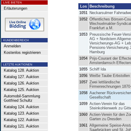
LIVE BIETEN
Los
Beschreibung
Erläuterungen
1051
Neckarsulmer Fahrradw
1052
Öffentliches Börsen-Cou
Wechselmakler-Syndica
Frankfurt a.M.
1053
Preussische Feuer-Vers
AG + Nordstern Allgeme
KUNDENBEREICH
Versicherungs-AG + Leb
Anmelden
Pensions-Versicherung 
Hamburg
Kostenlos registrieren
1054
Prijs-Courant der Effect
Amsterdamsch Effecten
LETZTE AUKTIONEN
1055
Schiff Ida
Katalog 128. Auktion
1056
Weiße Taube Erbstollen
Katalog 127. Auktion
1057
Zwei lettländische
Katalog 126. Auktion
Firmenrechnungen 1870
Katalog 125. Auktion
1058
Aachener Rückversicher
Automobil-Sammlung
Gesellschaft
Gottfried Schultz
1059
Actien-Verein für das
Katalog 124. Auktion
Steinkohlenwerk zu Gitt
Katalog 123. Auktion
1060
Actien-Verein für den Z
Garten zu Dresden
Katalog 122. Auktion
1061
Allgemeine Speise-Ansta
Katalog 121. Auktion
Saarbrücken und St. Jo