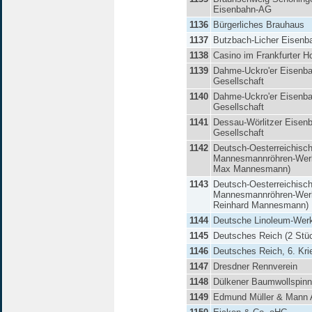
Eisenbahn-AG
1136
Bürgerliches Brauhaus
1137
Butzbach-Licher Eisen
1138
Casino im Frankfurter H
1139
Dahme-Uckro'er Eisenba
Gesellschaft
1140
Dahme-Uckro'er Eisenba
Gesellschaft
1141
Dessau-Wörlitzer Eisen
Gesellschaft
1142
Deutsch-Oesterreichisc
Mannesmannröhren-Wer
Max Mannesmann)
1143
Deutsch-Oesterreichisc
Mannesmannröhren-Wer
Reinhard Mannesmann)
1144
Deutsche Linoleum-Wer
1145
Deutsches Reich (2 Stü
1146
Deutsches Reich, 6. Kri
1147
Dresdner Rennverein
1148
Dülkener Baumwollspinn
1149
Edmund Müller & Mann