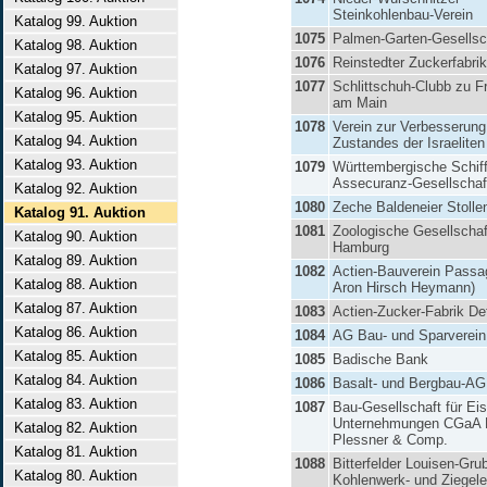
Steinkohlenbau-Verein
Katalog 99. Auktion
1075
Palmen-Garten-Gesellsc
Katalog 98. Auktion
1076
Reinstedter Zuckerfabrik
Katalog 97. Auktion
1077
Schlittschuh-Clubb zu Fr
Katalog 96. Auktion
am Main
Katalog 95. Auktion
1078
Verein zur Verbesserung
Katalog 94. Auktion
Zustandes der Israeliten
Katalog 93. Auktion
1079
Württembergische Schiff
Assecuranz-Gesellschaf
Katalog 92. Auktion
1080
Zeche Baldeneier Stolle
Katalog 91. Auktion
1081
Zoologische Gesellschaf
Katalog 90. Auktion
Hamburg
Katalog 89. Auktion
1082
Actien-Bauverein Pass
Katalog 88. Auktion
Aron Hirsch Heymann)
Katalog 87. Auktion
1083
Actien-Zucker-Fabrik D
Katalog 86. Auktion
1084
AG Bau- und Sparverein
Katalog 85. Auktion
1085
Badische Bank
Katalog 84. Auktion
1086
Basalt- und Bergbau-AG
Katalog 83. Auktion
1087
Bau-Gesellschaft für Ei
Unternehmungen CGaA 
Katalog 82. Auktion
Plessner & Comp.
Katalog 81. Auktion
1088
Bitterfelder Louisen-Gru
Katalog 80. Auktion
Kohlenwerk- und Ziegel