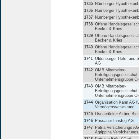
1735
Nürnberger Hypotheken
1736
Nürnberger Hypotheken
1737
Nürnberger Hypotheken
1738
Offene Handelsgesellsch
Becker & Kries
1739
Offene Handelsgesellsch
Becker & Kries
1740
Offene Handelsgesellsch
Becker & Kries
1741
Oldenburger Hefe- und S
AG
1742
OMB Mitarbeiter-
Beteiligungsgesellschaf
Unternehmensgruppe Ol
1743
OMB Mitarbeiter-
Beteiligungsgesellschaf
Unternehmensgruppe Ol
1744
Organisation Kann AG fü
Vermögensverwaltung
1745
Osnabrücker Aktien-Bier
1746
Passauer Innsteg-AG
1747
Patria Versicherungs AG
Agrippina Versicherung
1748
Patrizier-Bräu KGaA