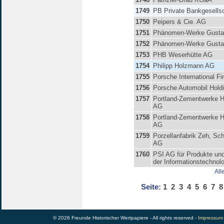
1749
PB Private Bankgesells
1750
Peipers & Cie. AG
1751
Phänomen-Werke Gustav
1752
Phänomen-Werke Gustav
1753
PHB Weserhütte AG
1754
Philipp Holzmann AG
1755
Porsche International Fi
1756
Porsche Automobil Hold
1757
Portland-Zementwerke H
AG
1758
Portland-Zementwerke H
AG
1759
Porzellanfabrik Zeh, Sc
AG
1760
PSI AG für Produkte un
der Informationstechnol
All
Seite:
1
2
3
4
5
6
7
8
© 2026 Freunde Historischer Wertpapiere - All rights reserved -
Impressum