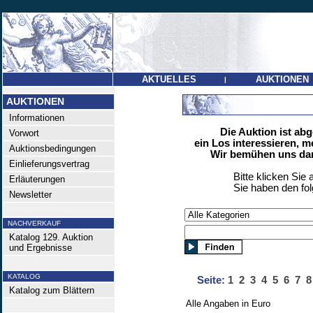
AKTUELLES
AUKTIONEN
|
AUKTIONEN
Informationen
Die Auktion ist ab
Vorwort
ein Los interessieren, m
Auktionsbedingungen
Wir bemühen uns dan
Einlieferungsvertrag
Bitte klicken Sie 
Erläuterungen
Sie haben den fo
Newsletter
NACHVERKAUF
Katalog 129. Auktion
und Ergebnisse
KATALOG
Seite:
1
2
3
4
5
6
7
8
Katalog zum Blättern
Alle Angaben in Euro