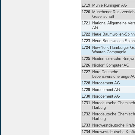
1719
Mühle Rüningen AG
1720
Münchener Rückversich
Gesellschaft
1721
National Allgemeine Ver
AG
1722
Neue Baumwollen-Spinn
1723
Neue Baumwollen-Spinn
1724
New-York Hamburger G
Waaren Compagnie
1725
Niederrheinische Bergw
1726
Nixdorf Computer AG
1727
Nord-Deutsche
Lebensversicherungs-A
1728
Nordcement AG
1729
Nordcement AG
1730
Nordcement AG
1731
Norddeutsche Chemische
Harburg
1732
Norddeutsche Chemische
Harburg
1733
Nordwestdeutsche Kraf
1734
Nordwestdeutsche Kraf