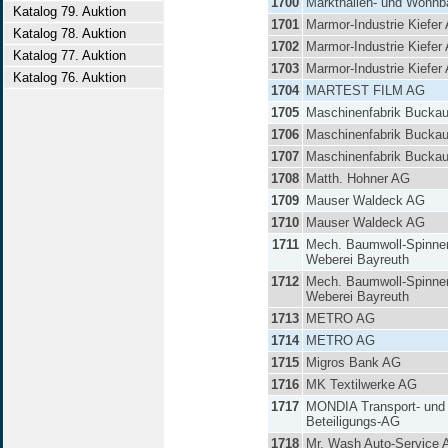
1700
Markthallen- und Wohn
Katalog 79. Auktion
1701
Marmor-Industrie Kiefer
Katalog 78. Auktion
1702
Marmor-Industrie Kiefer
Katalog 77. Auktion
1703
Marmor-Industrie Kiefer
Katalog 76. Auktion
1704
MARTEST FILM AG
1705
Maschinenfabrik Buckau
1706
Maschinenfabrik Buckau
1707
Maschinenfabrik Buckau
1708
Matth. Hohner AG
1709
Mauser Waldeck AG
1710
Mauser Waldeck AG
1711
Mech. Baumwoll-Spinner
Weberei Bayreuth
1712
Mech. Baumwoll-Spinner
Weberei Bayreuth
1713
METRO AG
1714
METRO AG
1715
Migros Bank AG
1716
MK Textilwerke AG
1717
MONDIA Transport- und
Beteiligungs-AG
1718
Mr. Wash Auto-Service