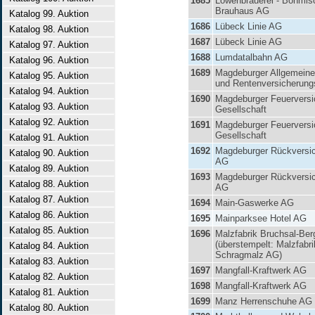
1685
Löwenbrauerei - Böhmis
Brauhaus AG
Katalog 99. Auktion
1686
Lübeck Linie AG
Katalog 98. Auktion
1687
Lübeck Linie AG
Katalog 97. Auktion
1688
Lumdatalbahn AG
Katalog 96. Auktion
1689
Magdeburger Allgemeine
Katalog 95. Auktion
und Rentenversicherun
Katalog 94. Auktion
1690
Magdeburger Feuerversi
Katalog 93. Auktion
Gesellschaft
Katalog 92. Auktion
1691
Magdeburger Feuerversi
Gesellschaft
Katalog 91. Auktion
1692
Magdeburger Rückversi
Katalog 90. Auktion
AG
Katalog 89. Auktion
1693
Magdeburger Rückversi
Katalog 88. Auktion
AG
Katalog 87. Auktion
1694
Main-Gaswerke AG
Katalog 86. Auktion
1695
Mainparksee Hotel AG
Katalog 85. Auktion
1696
Malzfabrik Bruchsal-Be
(überstempelt: Malzfabri
Katalog 84. Auktion
Schragmalz AG)
Katalog 83. Auktion
1697
Mangfall-Kraftwerk AG
Katalog 82. Auktion
1698
Mangfall-Kraftwerk AG
Katalog 81. Auktion
1699
Manz Herrenschuhe AG
Katalog 80. Auktion