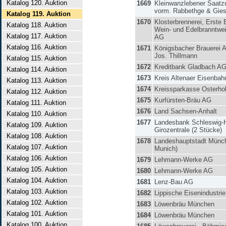
Katalog 120. Auktion
1669
Kleinwanzlebener Saatz
vorm. Rabbethge & Gie
Katalog 119. Auktion
1670
Klosterbrennerei, Erste
Katalog 118. Auktion
Wein- und Edelbranntwei
Katalog 117. Auktion
AG
Katalog 116. Auktion
1671
Königsbacher Brauerei 
Jos. Thillmann
Katalog 115. Auktion
1672
Kreditbank Gladbach A
Katalog 114. Auktion
1673
Kreis Altenaer Eisenba
Katalog 113. Auktion
1674
Kreissparkasse Osterho
Katalog 112. Auktion
1675
Kurfürsten-Bräu AG
Katalog 111. Auktion
1676
Land Sachsen-Anhalt
Katalog 110. Auktion
1677
Landesbank Schleswig-H
Katalog 109. Auktion
Girozentrale (2 Stücke)
Katalog 108. Auktion
1678
Landeshauptstadt Münch
Katalog 107. Auktion
Munich)
Katalog 106. Auktion
1679
Lehmann-Werke AG
Katalog 105. Auktion
1680
Lehmann-Werke AG
Katalog 104. Auktion
1681
Lenz-Bau AG
Katalog 103. Auktion
1682
Lippische Eisenindustri
Katalog 102. Auktion
1683
Löwenbräu München
Katalog 101. Auktion
1684
Löwenbräu München
Katalog 100. Auktion