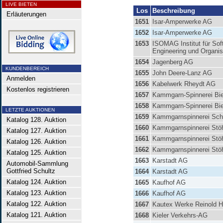
LIVE BIETEN
Los
Beschreibung
Erläuterungen
1651
Isar-Amperwerke AG
1652
Isar-Amperwerke AG
1653
ISOMAG Institut für Sof
Engineering und Organis
1654
Jagenberg AG
KUNDENBEREICH
1655
John Deere-Lanz AG
Anmelden
1656
Kabelwerk Rheydt AG
Kostenlos registrieren
1657
Kammgarn-Spinnerei Bie
1658
Kammgarn-Spinnerei Bie
LETZTE AUKTIONEN
1659
Kammgarnspinnerei Sch
Katalog 128. Auktion
1660
Kammgarnspinnerei Stö
Katalog 127. Auktion
1661
Kammgarnspinnerei Stö
Katalog 126. Auktion
1662
Kammgarnspinnerei Stö
Katalog 125. Auktion
1663
Karstadt AG
Automobil-Sammlung
Gottfried Schultz
1664
Karstadt AG
Katalog 124. Auktion
1665
Kaufhof AG
Katalog 123. Auktion
1666
Kaufhof AG
Katalog 122. Auktion
1667
Kautex Werke Reinold 
Katalog 121. Auktion
1668
Kieler Verkehrs-AG