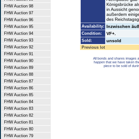
Königsbrücke als
FHW Auction 98
in Aussicht gen
FHW Auction 97
außerdem einig
des Reichstagsg
FHW Auction 96
Availability:
Inzwischen äuße
FHW Auction 95
FHW Auction 94
Condition:
VF+.
FHW Auction 93
Sold:
unsold
FHW Auction 92
Previous lot
FHW Auction 91
All bonds and shares images a
FHW Auction 90
happen that we have taken th
piece to be sold of duri
FHW Auction 89
FHW Auction 88
FHW Auction 87
FHW Auction 86
FHW Auction 85
FHW Auction 84
FHW Auction 83
FHW Auction 82
FHW Auction 81
FHW Auction 80
FHW Auction 79