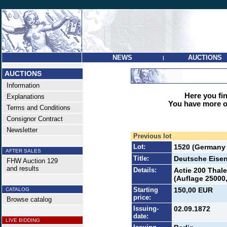
NEWS
AUCTIONS
|
AUCTIONS
Information
Here you find
Explanations
You have more op
Terms and Conditions
Consignor Contract
Newsletter
Previous lot
Lot:
1520 (Germany 
AFTER SALES
Title:
Deutsche Eise
FHW Auction 129
and results
Details:
Actie 200 Thale
(Auflage 25000,
Starting
150,00 EUR
CATALOG
price:
Browse catalog
Issuing-
02.09.1872
date:
LIVE BIDDING