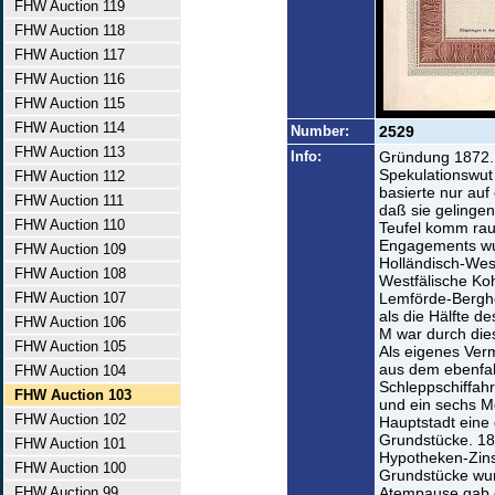
FHW Auction 119
FHW Auction 118
FHW Auction 117
FHW Auction 116
FHW Auction 115
FHW Auction 114
Number:
2529
FHW Auction 113
Info:
Gründung 1872. E
Spekulationswut 
FHW Auction 112
basierte nur auf
FHW Auction 111
daß sie gelingen
FHW Auction 110
Teufel komm raus
Engagements wu
FHW Auction 109
Holländisch-West
FHW Auction 108
Westfälische Ko
FHW Auction 107
Lemförde-Bergh
als die Hälfte d
FHW Auction 106
M war durch die
FHW Auction 105
Als eigenes Ver
aus dem ebenfal
FHW Auction 104
Schleppschiffah
FHW Auction 103
und ein sechs Me
FHW Auction 102
Hauptstadt eine
Grundstücke. 18
FHW Auction 101
Hypotheken-Zinse
FHW Auction 100
Grundstücke wur
FHW Auction 99
Atempause gab e