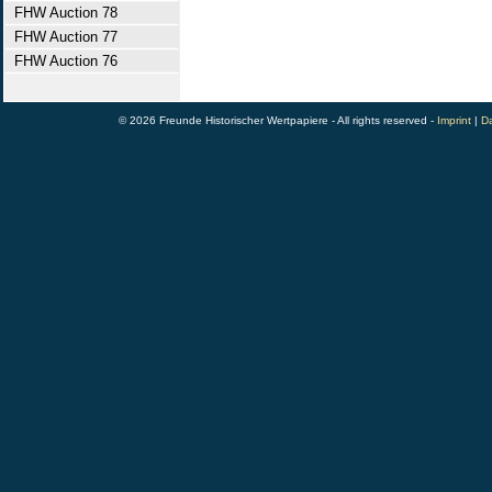
FHW Auction 78
FHW Auction 77
FHW Auction 76
© 2026 Freunde Historischer Wertpapiere - All rights reserved -
Imprint
|
Da