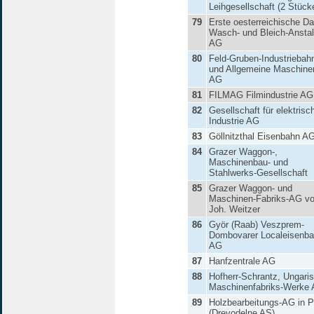
Leihgesellschaft (2 Stück
79
Erste oesterreichische Da
Wasch- und Bleich-Anstal
AG
80
Feld-Gruben-Industriebah
und Allgemeine Maschine
AG
81
FILMAG Filmindustrie AG
82
Gesellschaft für elektrisc
Industrie AG
83
Göllnitzthal Eisenbahn A
84
Grazer Waggon-,
Maschinenbau- und
Stahlwerks-Gesellschaft
85
Grazer Waggon- und
Maschinen-Fabriks-AG v
Joh. Weitzer
86
Györ (Raab) Veszprem-
Dombovarer Localeisenb
AG
87
Hanfzentrale AG
88
Hofherr-Schrantz, Ungari
Maschinenfabriks-Werke
89
Holzbearbeitungs-AG in P
(Drevodelne AS)