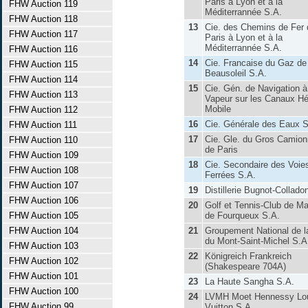
Paris à Lyon et à la
FHW Auction 119
Méditerrannée S.A.
FHW Auction 118
13
Cie. des Chemins de Fer 
FHW Auction 117
Paris à Lyon et à la
Méditerrannée S.A.
FHW Auction 116
14
Cie. Francaise du Gaz de
FHW Auction 115
Beausoleil S.A.
FHW Auction 114
15
Cie. Gén. de Navigation à
FHW Auction 113
Vapeur sur les Canaux Hé
Mobile
FHW Auction 112
16
Cie. Générale des Eaux S
FHW Auction 111
17
Cie. Gle. du Gros Camio
FHW Auction 110
de Paris
FHW Auction 109
18
Cie. Secondaire des Voie
FHW Auction 108
Ferrées S.A.
FHW Auction 107
19
Distillerie Bugnot-Collado
FHW Auction 106
20
Golf et Tennis-Club de Ma
FHW Auction 105
de Fourqueux S.A.
FHW Auction 104
21
Groupement National de l
du Mont-Saint-Michel S.A
FHW Auction 103
22
Königreich Frankreich
FHW Auction 102
(Shakespeare 704A)
FHW Auction 101
23
La Haute Sangha S.A.
FHW Auction 100
24
LVMH Moet Hennessy Lo
FHW Auction 99
Vuitton S.A.