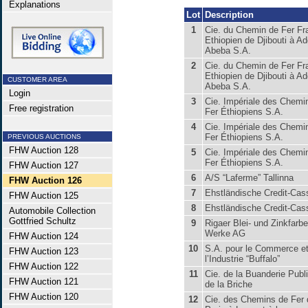
Explanations
Lot
Description
1
Cie. du Chemin de Fer Fr
Ethiopien de Djibouti à Ad
Abeba S.A.
2
Cie. du Chemin de Fer Fr
Ethiopien de Djibouti à Ad
CUSTOMER AREA
Abeba S.A.
Login
3
Cie. Impériale des Chemi
Free registration
Fer Éthiopiens S.A.
4
Cie. Impériale des Chemi
Fer Éthiopiens S.A.
PREVIOUS AUCTIONS
FHW Auction 128
5
Cie. Impériale des Chemi
Fer Éthiopiens S.A.
FHW Auction 127
6
A/S “Laferme” Tallinna
FHW Auction 126
7
Ehstländische Credit-Cas
FHW Auction 125
8
Ehstländische Credit-Cas
Automobile Collection
Gottfried Schultz
9
Rigaer Blei- und Zinkfarbe
Werke AG
FHW Auction 124
10
S.A. pour le Commerce e
FHW Auction 123
l’Industrie “Buffalo”
FHW Auction 122
11
Cie. de la Buanderie Publ
FHW Auction 121
de la Briche
FHW Auction 120
12
Cie. des Chemins de Fer 