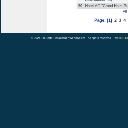
90
Hotel-AG "Grand Hotel P
All
Page:
[1]
2
3
4
© 2026 Freunde Historischer Wertpapiere - All rights reserved -
Imprint
|
Da