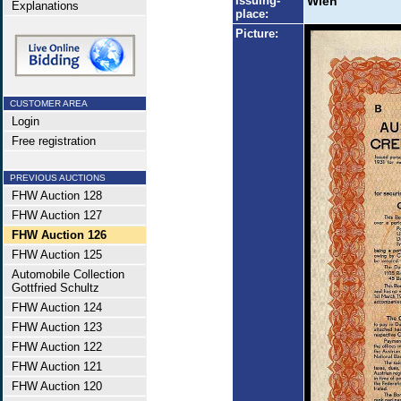
Issuing-
Wien
Explanations
place:
Picture:
CUSTOMER AREA
Login
Free registration
PREVIOUS AUCTIONS
FHW Auction 128
FHW Auction 127
FHW Auction 126
FHW Auction 125
Automobile Collection
Gottfried Schultz
FHW Auction 124
FHW Auction 123
FHW Auction 122
FHW Auction 121
FHW Auction 120