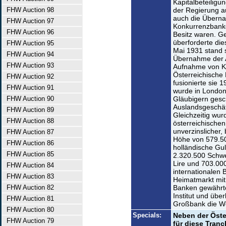
Kapitalbeteiligu
FHW Auction 98
der Regierung au
auch die Überna
FHW Auction 97
Konkurrenzbanke
FHW Auction 96
Besitz waren. Ge
überforderte dies
FHW Auction 95
Mai 1931 stand
FHW Auction 94
Übernahme der A
FHW Auction 93
Aufnahme von Kre
Österreichische
FHW Auction 92
fusionierte sie
FHW Auction 91
wurde in London
FHW Auction 90
Gläubigern gesc
Auslandsgeschäf
FHW Auction 89
Gleichzeitig wur
FHW Auction 88
österreichische
unverzinslicher, 
FHW Auction 87
Höhe von 579.50
FHW Auction 86
holländische Gu
FHW Auction 85
2.320.500 Schwe
Lire und 703.000
FHW Auction 84
internationalen
FHW Auction 83
Heimatmarkt mit 
FHW Auction 82
Banken gewährte
Institut und über
FHW Auction 81
Großbank die Wel
FHW Auction 80
Specials:
Neben der Öste
FHW Auction 79
für diese Tran