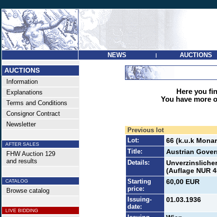
NEWS
AUCTIONS
|
AUCTIONS
Information
Here you find
Explanations
You have more op
Terms and Conditions
Consignor Contract
Newsletter
Previous lot
Lot:
66 (k.u.k Monar
AFTER SALES
Title:
Austrian Gover
FHW Auction 129
and results
Details:
Unverzinsliche
(Auflage NUR 4
Starting
60,00 EUR
CATALOG
price:
Browse catalog
Issuing-
01.03.1936
date:
LIVE BIDDING