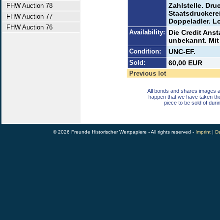
Zahlstelle. Dru
FHW Auction 78
Staatsdruckere
FHW Auction 77
Doppeladler. L
FHW Auction 76
Availability:
Die Credit Anst
unbekannt. Mit
Condition:
UNC-EF.
Sold:
60,00 EUR
Previous lot
All bonds and shares images a
happen that we have taken th
piece to be sold of duri
© 2026 Freunde Historischer Wertpapiere - All rights reserved -
Imprint
|
Da