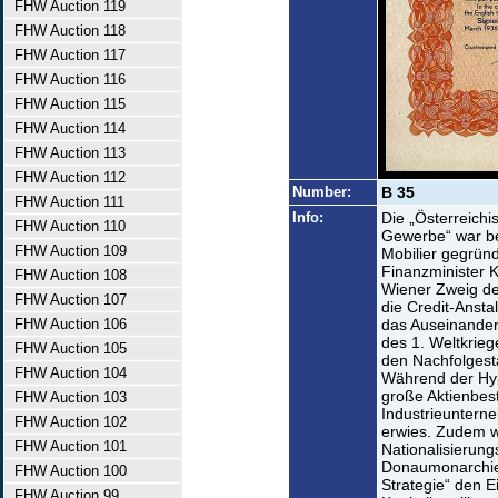
FHW Auction 119
FHW Auction 118
FHW Auction 117
FHW Auction 116
FHW Auction 115
FHW Auction 114
FHW Auction 113
FHW Auction 112
Number:
B 35
FHW Auction 111
Info:
Die „Österreichi
FHW Auction 110
Gewerbe“ war be
FHW Auction 109
Mobilier gegründ
Finanzminister K
FHW Auction 108
Wiener Zweig de
FHW Auction 107
die Credit-Ansta
FHW Auction 106
das Auseinande
des 1. Weltkriege
FHW Auction 105
den Nachfolgesta
FHW Auction 104
Während der Hype
große Aktienbest
FHW Auction 103
Industrieuntern
FHW Auction 102
erwies. Zudem w
FHW Auction 101
Nationalisierun
Donaumonarchie
FHW Auction 100
Strategie“ den Ei
FHW Auction 99