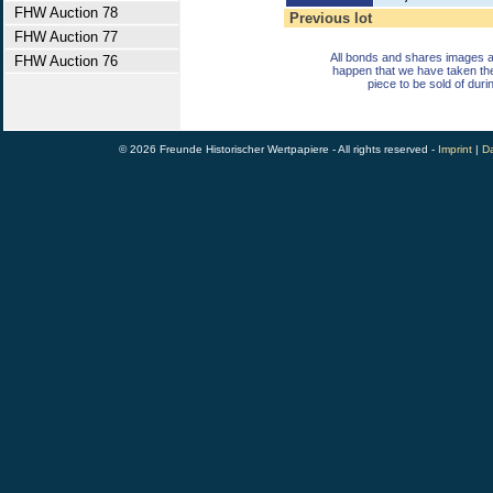
FHW Auction 78
Previous lot
FHW Auction 77
All bonds and shares images a
FHW Auction 76
happen that we have taken th
piece to be sold of duri
© 2026 Freunde Historischer Wertpapiere - All rights reserved -
Imprint
|
Da