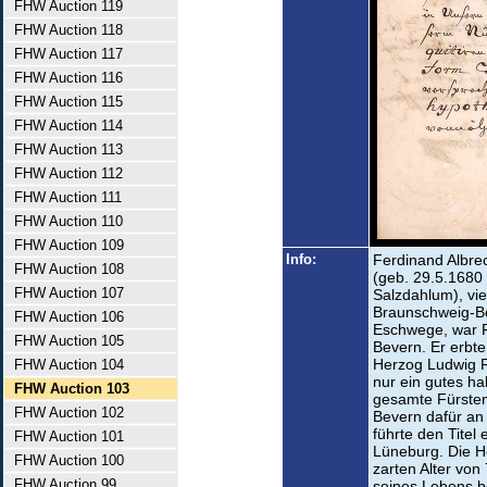
FHW Auction 119
FHW Auction 118
FHW Auction 117
FHW Auction 116
FHW Auction 115
FHW Auction 114
FHW Auction 113
FHW Auction 112
FHW Auction 111
FHW Auction 110
FHW Auction 109
Info:
Ferdinand Albrec
FHW Auction 108
(geb. 29.5.1680 
FHW Auction 107
Salzdahlum), vie
Braunschweig-Be
FHW Auction 106
Eschwege, war F
FHW Auction 105
Bevern. Er erbt
Herzog Ludwig R
FHW Auction 104
nur ein gutes h
FHW Auction 103
gesamte Fürste
FHW Auction 102
Bevern dafür an 
führte den Tite
FHW Auction 101
Lüneburg. Die He
FHW Auction 100
zarten Alter von
FHW Auction 99
seines Lebens bet