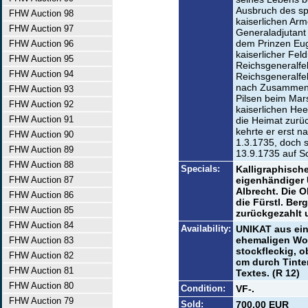
Ausbruch des sp
FHW Auction 98
kaiserlichen Ar
FHW Auction 97
Generaladjutant 
dem Prinzen Eug
FHW Auction 96
kaiserlicher Fel
FHW Auction 95
Reichsgeneralfe
FHW Auction 94
Reichsgeneralfe
nach Zusammenzu
FHW Auction 93
Pilsen beim Mar
FHW Auction 92
kaiserlichen Hee
FHW Auction 91
die Heimat zurü
kehrte er erst 
FHW Auction 90
1.3.1735, doch s
FHW Auction 89
13.9.1735 auf S
FHW Auction 88
Specials:
Kalligraphische
FHW Auction 87
eigenhändiger 
Albrecht. Die 
FHW Auction 86
die Fürstl. Be
FHW Auction 85
zurückgezahlt 
FHW Auction 84
Availability:
UNIKAT aus ei
ehemaligen Wol
FHW Auction 83
stockfleckig, o
FHW Auction 82
cm durch Tinten
FHW Auction 81
Textes. (R 12)
FHW Auction 80
Condition:
VF-.
FHW Auction 79
Sold:
700,00 EUR