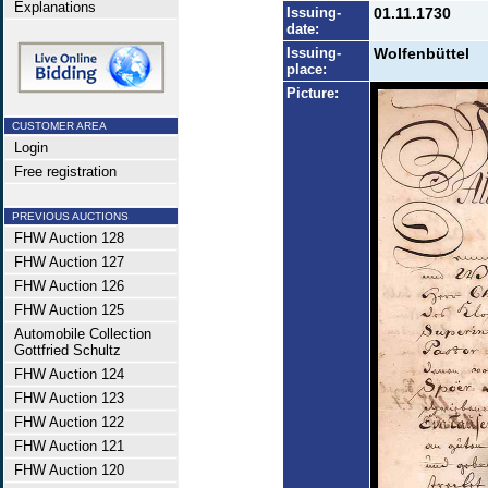
Explanations
Issuing-
01.11.1730
date:
Issuing-
Wolfenbüttel
place:
Picture:
CUSTOMER AREA
Login
Free registration
PREVIOUS AUCTIONS
FHW Auction 128
FHW Auction 127
FHW Auction 126
FHW Auction 125
Automobile Collection
Gottfried Schultz
FHW Auction 124
FHW Auction 123
FHW Auction 122
FHW Auction 121
FHW Auction 120