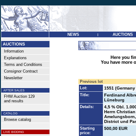
NEWS
AUCTIONS
|
AUCTIONS
Information
Here you find
Explanations
You have more op
Terms and Conditions
Consignor Contract
Newsletter
Previous lot
Lot:
1551 (Germany 
AFTER SALES
Title:
Ferdinand Albr
FHW Auction 129
Lüneburg
and results
Details:
4,5 % Obl. 1.00
Herrn Christia
CATALOG
Amelungsborn, 
Browse catalog
District und Pa
Starting
500,00 EUR
LIVE BIDDING
price: