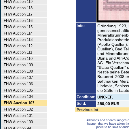
FHW Auction 119
FHW Auction 118
FHW Auction 117
FHW Auction 116
Info:
Gründung 1923, 
FHW Auction 115
genossenschaftl
FHW Auction 114
Mineralbrunnenbe
FHW Auction 113
Produktionsbetri
(Apollo-Quellen),
FHW Auction 112
Quellen), Bad Te
FHW Auction 111
und Mineralbrun
Bluna und Afri-Co
FHW Auction 110
AG. Ein Verschme
FHW Auction 109
“Blaue Quellen” s
FHW Auction 108
Nestlé seine Bete
Brauerei. 2008 e
FHW Auction 107
Saftmarken Merzig
FHW Auction 106
Lindavia, Schlos
FHW Auction 105
die Säfte in Laut
FHW Auction 104
Condition:
UNC-EF.
FHW Auction 103
Sold:
250,00 EUR
FHW Auction 102
Previous lot
FHW Auction 101
All bonds and shares images a
FHW Auction 100
happen that we have taken th
piece to be sold of duri
FHW Auction 99