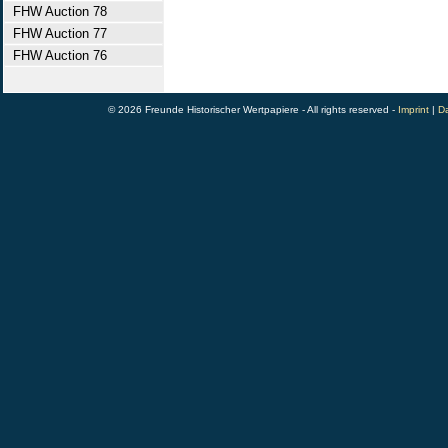
FHW Auction 78
FHW Auction 77
FHW Auction 76
© 2026 Freunde Historischer Wertpapiere - All rights reserved -
Imprint
|
Da