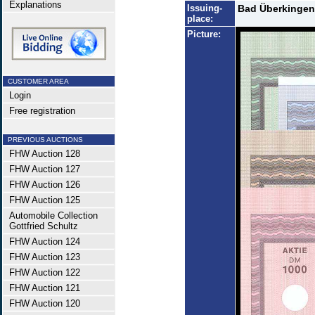
Explanations
Issuing-
Bad Überkingen
place:
Picture:
CUSTOMER AREA
Login
Free registration
PREVIOUS AUCTIONS
FHW Auction 128
FHW Auction 127
FHW Auction 126
FHW Auction 125
Automobile Collection
Gottfried Schultz
FHW Auction 124
FHW Auction 123
FHW Auction 122
FHW Auction 121
FHW Auction 120