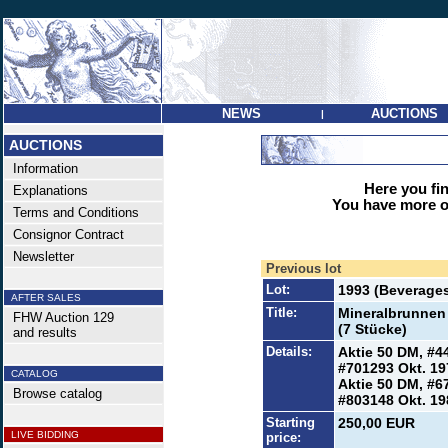
NEWS
AUCTIONS
|
AUCTIONS
Information
Here you find
Explanations
You have more op
Terms and Conditions
Consignor Contract
Newsletter
Previous lot
Lot:
1993 (Beverage
AFTER SALES
Title:
Mineralbrunnen
FHW Auction 129
(7 Stücke)
and results
Details:
Aktie 50 DM, #4
#701293 Okt. 19
CATALOG
Aktie 50 DM, #6
Browse catalog
#803148 Okt. 19
Starting
250,00 EUR
LIVE BIDDING
price: