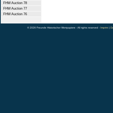
FHW Auction 78
FHW Auction 77
FHW Auction 76
© 2026 Freunde Historischer Wertpapiere - All rights reserved -
Imprint
|
Da