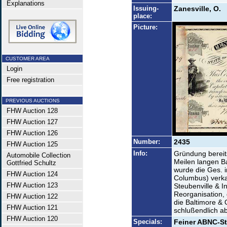
Explanations
Issuing-
Zanesville, O.
place:
Picture:
CUSTOMER AREA
Login
Free registration
PREVIOUS AUCTIONS
FHW Auction 128
FHW Auction 127
FHW Auction 126
Number:
2435
FHW Auction 125
Info:
Gründung bereit
Automobile Collection
Meilen langen B
Gottfried Schultz
wurde die Ges. i
FHW Auction 124
Columbus) verka
FHW Auction 123
Steubenville & 
Reorganisation,
FHW Auction 122
die Baltimore & 
FHW Auction 121
schlußendlich ab
FHW Auction 120
Specials:
Feiner ABNC-Sta