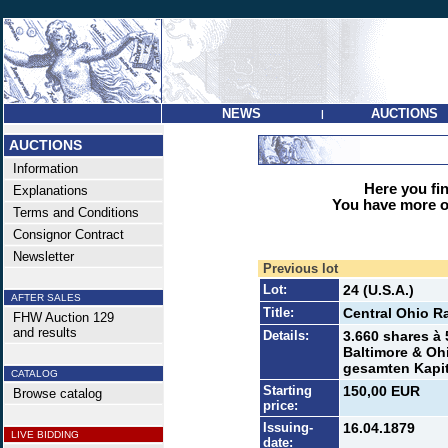
NEWS
AUCTIONS
|
AUCTIONS
Information
Here you find
Explanations
You have more op
Terms and Conditions
Consignor Contract
Newsletter
Previous lot
Lot:
24 (U.S.A.)
AFTER SALES
Title:
Central Ohio Ra
FHW Auction 129
and results
Details:
3.660 shares à 
Baltimore & Oh
gesamten Kapit
CATALOG
Starting
150,00 EUR
Browse catalog
price:
Issuing-
16.04.1879
LIVE BIDDING
date: