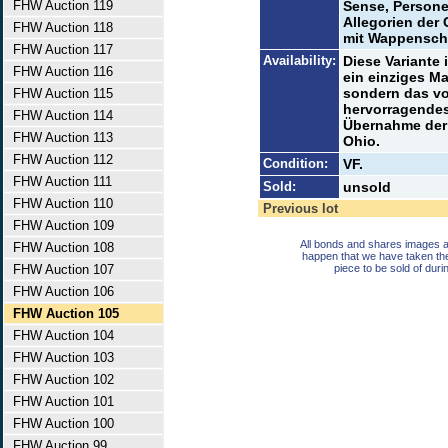
FHW Auction 119
Sense, Persone
Allegorien der 
FHW Auction 118
mit Wappenschi
FHW Auction 117
Availability:
Diese Variante 
FHW Auction 116
ein einziges Ma
sondern das vo
FHW Auction 115
hervorragende
FHW Auction 114
Übernahme der 
FHW Auction 113
Ohio.
FHW Auction 112
Condition:
VF.
FHW Auction 111
Sold:
unsold
FHW Auction 110
Previous lot
FHW Auction 109
All bonds and shares images a
FHW Auction 108
happen that we have taken th
FHW Auction 107
piece to be sold of duri
FHW Auction 106
FHW Auction 105
FHW Auction 104
FHW Auction 103
FHW Auction 102
FHW Auction 101
FHW Auction 100
FHW Auction 99