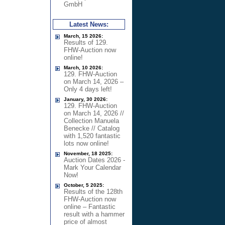
GmbH
Latest News:
March, 15 2026:
Results of 129.
FHW-Auction now
online!
March, 10 2026:
129. FHW-Auction
on March 14, 2026 –
Only 4 days left!
January, 30 2026:
129. FHW-Auction
on March 14, 2026 //
Collection Manuela
Benecke // Catalog
with 1,520 fantastic
lots now online!
November, 18 2025:
Auction Dates 2026 -
Mark Your Calendar
Now!
October, 5 2025:
Results of the 128th
FHW-Auction now
online – Fantastic
result with a hammer
price of almost