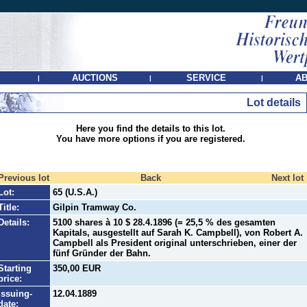
AUCTIONS
SERVICE
AB
|
|
|
Lot details
Here you find the details to this lot.
You have more options if you are registered.
Previous lot
Back
Next lot
Lot:
65 (U.S.A.)
Title:
Gilpin Tramway Co.
Details:
5100 shares à 10 $ 28.4.1896 (= 25,5 % des gesamten
Kapitals, ausgestellt auf Sarah K. Campbell), von Robert A.
Campbell als President original unterschrieben, einer der
fünf Gründer der Bahn.
Starting
350,00 EUR
price:
Issuing-
12.04.1889
date: