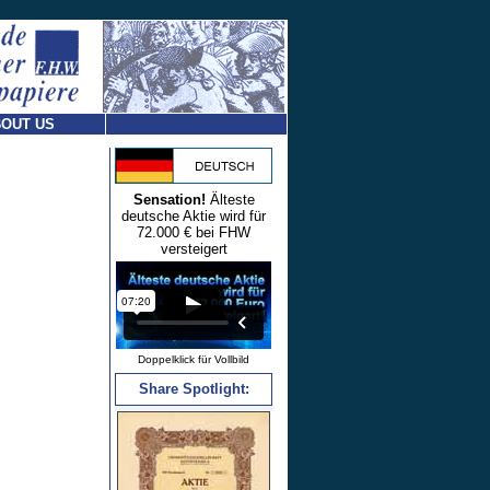
OUT US
Sensation!
Älteste
deutsche Aktie wird für
72.000 € bei FHW
versteigert
Doppelklick für Vollbild
Share Spotlight: