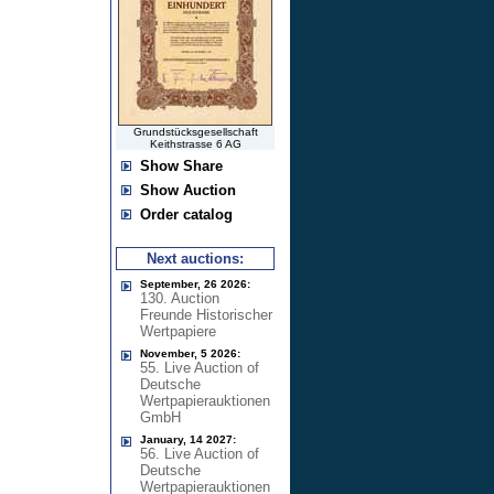
Grundstücksgesellschaft
Keithstrasse 6 AG
Show Share
Show Auction
Order catalog
Next auctions:
September, 26 2026:
130. Auction
Freunde Historischer
Wertpapiere
November, 5 2026:
55. Live Auction of
Deutsche
Wertpapierauktionen
GmbH
January, 14 2027:
56. Live Auction of
Deutsche
Wertpapierauktionen