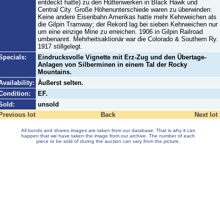
entdeckt hatte) zu den Hüttenwerken in Black Hawk und
Central City. Große Höhenunterschiede waren zu überwinden:
Keine andere Eisenbahn Amerikas hatte mehr Kehrweichen als
die Gilpin Tramway; der Rekord lag bei sieben Kehrweichen nur
um eine einzige Mine zu erreichen. 1906 in Gilpin Railroad
umbenannt. Mehrheitsaktionär war die Colorado & Southern Ry.
1917 stillgelegt.
Specials:
Eindrucksvolle Vignette mit Erz-Zug und den Übertage-
Anlagen von Silberminen in einem Tal der Rocky
Mountains.
Availability:
Äußerst selten.
Condition:
EF.
Sold:
unsold
Previous lot
Back
Next lot
All bonds and shares images are taken from our database. That is why it can
happen that we have taken the image from our archive. The number of each
piece to be sold of during the auction can vary from the picture.