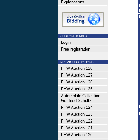
Explanations
CUSTOMER AREA
Login
Free registration
PREVIOUS AUCTIONS
FHW Auction 128
FHW Auction 127
FHW Auction 126
FHW Auction 125
Automobile Collection
Gottfried Schultz
FHW Auction 124
FHW Auction 123
FHW Auction 122
FHW Auction 121
FHW Auction 120