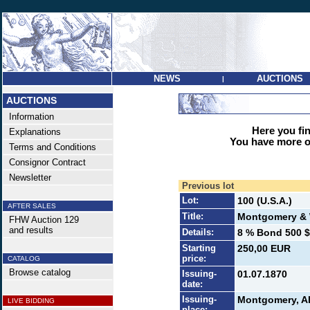
NEWS
AUCTIONS
|
AUCTIONS
Information
Here you find
Explanations
You have more op
Terms and Conditions
Consignor Contract
Newsletter
Previous lot
Lot:
100 (U.S.A.)
AFTER SALES
Title:
Montgomery & W
FHW Auction 129
and results
Details:
8 % Bond 500 $ 
Starting
250,00 EUR
price:
CATALOG
Browse catalog
Issuing-
01.07.1870
date:
Issuing-
Montgomery, Al
LIVE BIDDING
place: