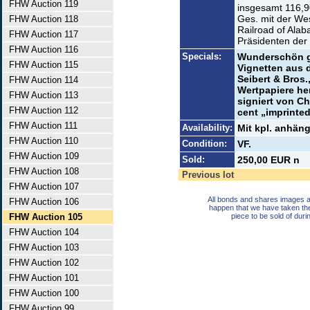
FHW Auction 119
insgesamt 116,90
Ges. mit der We
FHW Auction 118
Railroad of Alab
FHW Auction 117
Präsidenten der
FHW Auction 116
Specials:
Wunderschön ge
FHW Auction 115
Vignetten aus 
Seibert & Bros.
FHW Auction 114
Wertpapiere her
FHW Auction 113
signiert von Cha
FHW Auction 112
cent „imprinte
FHW Auction 111
Availability:
Mit kpl. anhän
FHW Auction 110
Condition:
VF.
FHW Auction 109
Sold:
250,00 EUR n
FHW Auction 108
Previous lot
FHW Auction 107
All bonds and shares images a
FHW Auction 106
happen that we have taken th
FHW Auction 105
piece to be sold of duri
FHW Auction 104
FHW Auction 103
FHW Auction 102
FHW Auction 101
FHW Auction 100
FHW Auction 99