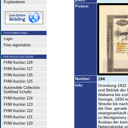
Explanations
Picture:
CUSTOMER AREA
Login
Free registration
PREVIOUS AUCTIONS
FHW Auction 128
FHW Auction 127
FHW Auction 126
Number:
194
FHW Auction 125
Info:
Gründung 1832 a
Automobile Collection
und Betrieb der
Gottfried Schultz
Alabama bis zum
FHW Auction 124
Georgia. 1834 ko
Strecke bis nach
FHW Auction 123
die Ges. gerade
FHW Auction 122
zwangsverkauft n
FHW Auction 121
zu Montgomery &
Ausbau der komp
FHW Auction 120
Nebenstrecke vo