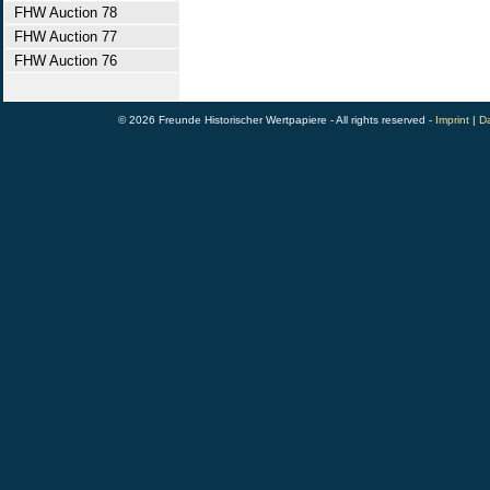
FHW Auction 78
FHW Auction 77
FHW Auction 76
© 2026 Freunde Historischer Wertpapiere - All rights reserved -
Imprint
|
Da