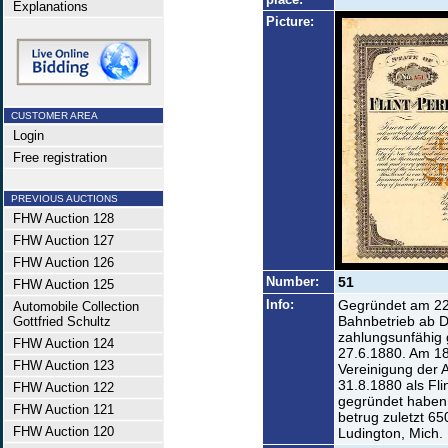
Explanations
Picture:
CUSTOMER AREA
Login
Free registration
PREVIOUS AUCTIONS
FHW Auction 128
FHW Auction 127
FHW Auction 126
Number:
51
FHW Auction 125
Info:
Gegründet am 22.
Automobile Collection
Bahnbetrieb ab De
Gottfried Schultz
zahlungsunfähig
FHW Auction 124
27.6.1880. Am 18
FHW Auction 123
Vereinigung der A
31.8.1880 als Fl
FHW Auction 122
gegründet haben 
FHW Auction 121
betrug zuletzt 6
FHW Auction 120
Ludington, Mich.