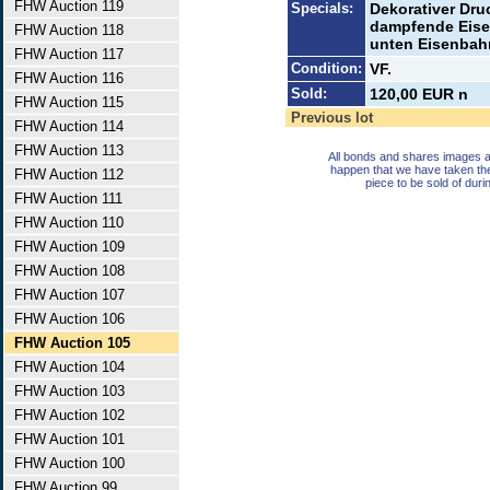
FHW Auction 119
Specials:
Dekorativer Dru
dampfende Eisen
FHW Auction 118
unten Eisenbah
FHW Auction 117
Condition:
VF.
FHW Auction 116
Sold:
120,00 EUR n
FHW Auction 115
Previous lot
FHW Auction 114
FHW Auction 113
All bonds and shares images a
happen that we have taken th
FHW Auction 112
piece to be sold of duri
FHW Auction 111
FHW Auction 110
FHW Auction 109
FHW Auction 108
FHW Auction 107
FHW Auction 106
FHW Auction 105
FHW Auction 104
FHW Auction 103
FHW Auction 102
FHW Auction 101
FHW Auction 100
FHW Auction 99