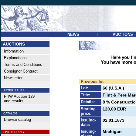
NEWS
AUCTIONS
|
AUCTIONS
Information
Here you find
Explanations
You have more op
Terms and Conditions
Consignor Contract
Newsletter
Previous lot
Lot:
60 (U.S.A.)
AFTER SALES
Title:
Flint & Pere Ma
FHW Auction 129
and results
Details:
8 % Constructio
Starting
120,00 EUR
price:
CATALOG
Browse catalog
Issuing-
02.01.1873
date:
Issuing-
Michigan
LIVE BIDDING
place: