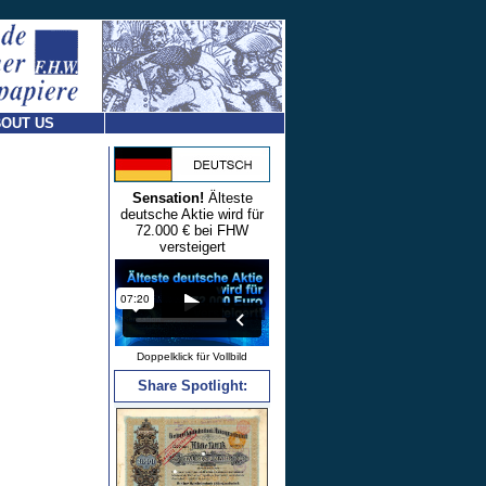
OUT US
Sensation!
Älteste
deutsche Aktie wird für
72.000 € bei FHW
versteigert
Doppelklick für Vollbild
Share Spotlight: