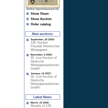
Berliner Hypothekenbank AG
Show Share
Show Auction
Order catalog
Next auctions:
September, 26 2026:
130. Auction
Freunde Historischer
Wertpapiere
November, 5 2026:
55. Live Auction of
Deutsche
Wertpapierauktionen
GmbH
January, 14 2027:
56. Live Auction of
Deutsche
Wertpapierauktionen
GmbH
Latest News:
March, 15 2026:
Results of 129.