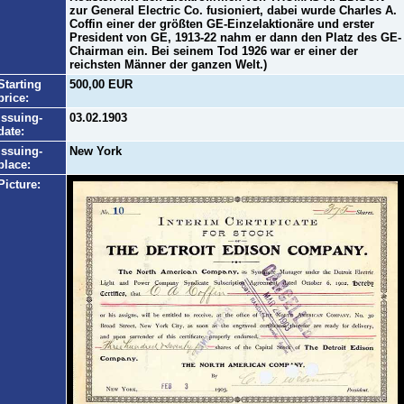
zur General Electric Co. fusioniert, dabei wurde Charles A.
Coffin einer der größten GE-Einzelaktionäre und erster
President von GE, 1913-22 nahm er dann den Platz des GE-
Chairman ein. Bei seinem Tod 1926 war er einer der
reichsten Männer der ganzen Welt.)
Starting
500,00 EUR
price:
Issuing-
03.02.1903
date:
Issuing-
New York
place:
Picture: