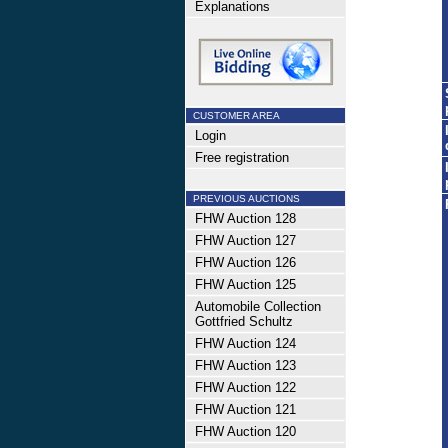
Explanations
CUSTOMER AREA
Login
Free registration
PREVIOUS AUCTIONS
FHW Auction 128
FHW Auction 127
FHW Auction 126
FHW Auction 125
Automobile Collection
Gottfried Schultz
FHW Auction 124
FHW Auction 123
FHW Auction 122
FHW Auction 121
FHW Auction 120