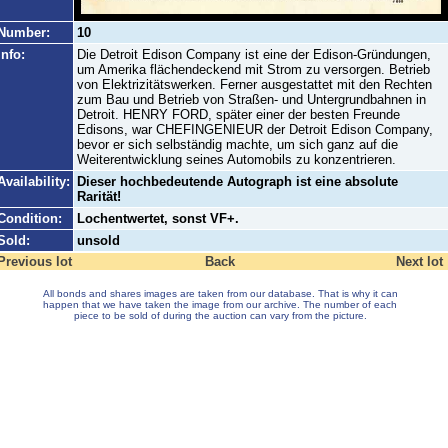
Number:
10
Info:
Die Detroit Edison Company ist eine der Edison-Gründungen,
um Amerika flächendeckend mit Strom zu versorgen. Betrieb
von Elektrizitätswerken. Ferner ausgestattet mit den Rechten
zum Bau und Betrieb von Straßen- und Untergrundbahnen in
Detroit. HENRY FORD, später einer der besten Freunde
Edisons, war CHEFINGENIEUR der Detroit Edison Company,
bevor er sich selbständig machte, um sich ganz auf die
Weiterentwicklung seines Automobils zu konzentrieren.
Availability:
Dieser hochbedeutende Autograph ist eine absolute
Rarität!
Condition:
Lochentwertet, sonst VF+.
Sold:
unsold
Previous lot
Back
Next lot
All bonds and shares images are taken from our database. That is why it can
happen that we have taken the image from our archive. The number of each
piece to be sold of during the auction can vary from the picture.