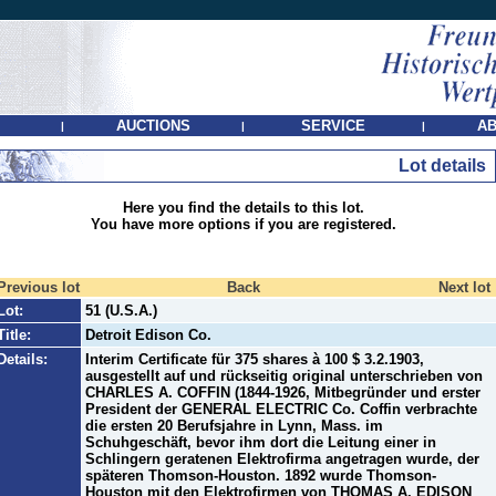
AUCTIONS
SERVICE
AB
|
|
|
Lot details
Here you find the details to this lot.
You have more options if you are registered.
Previous lot
Back
Next lot
Lot:
51 (U.S.A.)
Title:
Detroit Edison Co.
Details:
Interim Certificate für 375 shares à 100 $ 3.2.1903,
ausgestellt auf und rückseitig original unterschrieben von
CHARLES A. COFFIN (1844-1926, Mitbegründer und erster
President der GENERAL ELECTRIC Co. Coffin verbrachte
die ersten 20 Berufsjahre in Lynn, Mass. im
Schuhgeschäft, bevor ihm dort die Leitung einer in
Schlingern geratenen Elektrofirma angetragen wurde, der
späteren Thomson-Houston. 1892 wurde Thomson-
Houston mit den Elektrofirmen von THOMAS A. EDISON