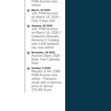
FHW-Auction now
online!
March, 10 2026:
129. FHW-Auction
on March 14, 2026 –
Only 4 days left!
January, 30 2026:
129. FHW-Auction
on March 14, 2026 //
Collection Manuela
Benecke // Catalog
with 1,520 fantastic
lots now online!
November, 18 2025:
Auction Dates 2026 -
Mark Your Calendar
Now!
October, 5 2025:
Results of the 128th
FHW-Auction now
online – Fantastic
result with a hammer
price of almost
275,000 Euro!