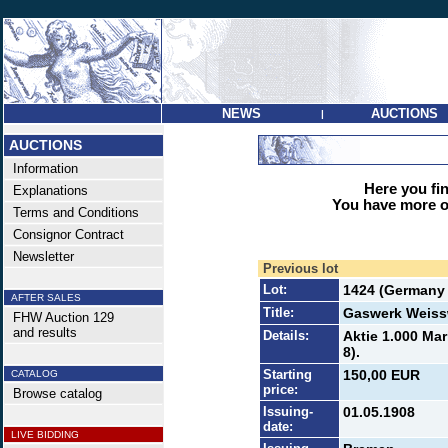
NEWS
AUCTIONS
|
AUCTIONS
Information
Here you find
Explanations
You have more op
Terms and Conditions
Consignor Contract
Newsletter
Previous lot
Lot:
1424 (Germany 
AFTER SALES
Title:
Gaswerk Weiss
FHW Auction 129
and results
Details:
Aktie 1.000 Ma
8).
Starting
150,00 EUR
CATALOG
price:
Browse catalog
Issuing-
01.05.1908
date:
LIVE BIDDING