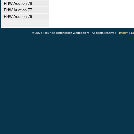
FHW Auction 78
FHW Auction 77
FHW Auction 76
© 2026 Freunde Historischer Wertpapiere - All rights reserved -
Imprint
|
Da