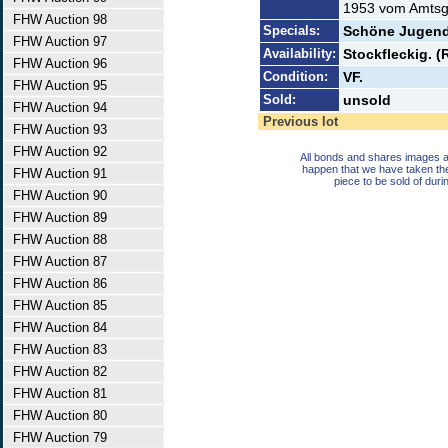
1953 vom Amtsg
FHW Auction 98
Specials:
Schöne Jugends
FHW Auction 97
Availability:
Stockfleckig. (
FHW Auction 96
Condition:
VF.
FHW Auction 95
Sold:
unsold
FHW Auction 94
Previous lot
FHW Auction 93
FHW Auction 92
All bonds and shares images a
happen that we have taken th
FHW Auction 91
piece to be sold of duri
FHW Auction 90
FHW Auction 89
FHW Auction 88
FHW Auction 87
FHW Auction 86
FHW Auction 85
FHW Auction 84
FHW Auction 83
FHW Auction 82
FHW Auction 81
FHW Auction 80
FHW Auction 79