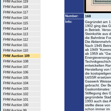
FHW Auction 119
FHW Auction 118
FHW Auction 117
Number:
168
FHW Auction 116
Info:
Gegründet am 16
FHW Auction 115
1902 ging das G
FHW Auction 114
in Betrieb. Vers
Steinkohle aus 
FHW Auction 113
die Bahnlinie Fo
FHW Auction 112
Die Aktienmehrhe
FHW Auction 111
Nach 1945 Betri
ab 1949 “Kommu
FHW Auction 110
ab 1959 als “Ga
FHW Auction 109
Energieversorgu
FHW Auction 108
Technikgeschicht
entwickelten Ram
FHW Auction 107
Herstellung von
FHW Auction 106
die kostspielige
UdSSR ersetzen 
FHW Auction 105
Gaswerk Weisswa
FHW Auction 104
gebracht. Der B
FHW Auction 103
Gaskombinates 
Stilllegung des
FHW Auction 102
gegründete Sta
FHW Auction 101
1993 auch das 
FHW Auction 100
stellte diese vo
schon immer im 
FHW Auction 99