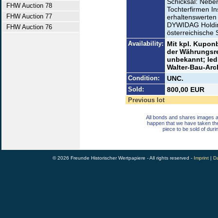
Schicksal: Nebe
FHW Auction 78
Tochterfirmen In
FHW Auction 77
erhaltenswerten 
DYWIDAG Holdin
FHW Auction 76
österreichische
Availability:
Mit kpl. Kuponb
der Währungsr
unbekannt; led
Walter-Bau-Arc
Condition:
UNC.
Sold:
800,00 EUR
Previous lot
All bonds and shares images a
happen that we have taken th
piece to be sold of duri
© 2026 Freunde Historischer Wertpapiere - All rights reserved -
Imprint
|
Da