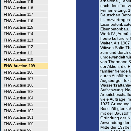
erhaltene „Fabri
FHW Auction 119
nach dem Tod vo
FHW Auction 118
Firmenleitung. 
FHW Auction 117
Deutschen Beton
Lizenzvertrages
FHW Auction 116
Eisenbetonbauten
FHW Auction 115
Eisenbetonbau. 
Werk IV „Aumühle
FHW Auction 114
heute kulturell
FHW Auction 113
Walter. Als 1907 
FHW Auction 112
Witwen Sofie Th
zum und durch d
FHW Auction 111
umgewandelt wir
FHW Auction 110
von Thormann & 
FHW Auction 109
der Aktien, die
familienfremde 
FHW Auction 108
durch Ausführun
FHW Auction 107
Augsburger Texti
Wasserkraftanla
FHW Auction 106
Aufschwung. Nach
FHW Auction 105
Arbeitsbeschaf
FHW Auction 104
viele Aufträge 
1937 Gründung d
FHW Auction 103
Beschäftigtenzah
FHW Auction 102
mit der Baustof
FHW Auction 101
Gründung der N
Anwendung der S
FHW Auction 100
Mitte der 1970er
FHW Auction 99