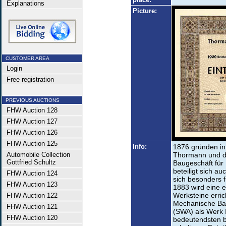
Explanations
Picture:
CUSTOMER AREA
Login
Free registration
PREVIOUS AUCTIONS
FHW Auction 128
FHW Auction 127
FHW Auction 126
FHW Auction 125
Info:
1876 gründen in
Automobile Collection
Thormann und de
Gottfried Schultz
Baugeschäft für
beteiligt sich au
FHW Auction 124
sich besonders 
FHW Auction 123
1883 wird eine e
Werksteine erric
FHW Auction 122
Mechanische Ba
FHW Auction 121
(SWA) als Werk I
FHW Auction 120
bedeutendsten b