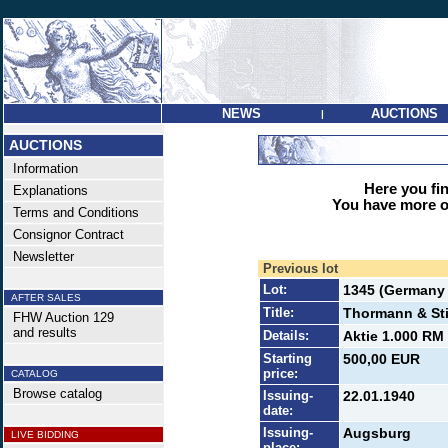
NEWS
AUCTIONS
|
AUCTIONS
Information
Here you find
Explanations
You have more op
Terms and Conditions
Consignor Contract
Newsletter
Previous lot
Lot:
1345 (Germany 
AFTER SALES
Title:
Thormann & Sti
FHW Auction 129
and results
Details:
Aktie 1.000 RM 
Starting
500,00 EUR
price:
CATALOG
Browse catalog
Issuing-
22.01.1940
date:
Issuing-
Augsburg
LIVE BIDDING
place: