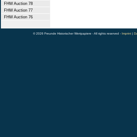
FHW Auction 78
FHW Auction 77
FHW Auction 76
© 2026 Freunde Historischer Wertpapiere - All rights reserved -
Imprint
|
Da