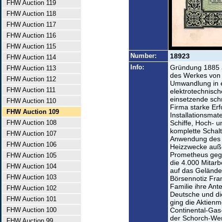
FHW Auction 119
FHW Auction 118
FHW Auction 117
FHW Auction 116
FHW Auction 115
Number:
18923
FHW Auction 114
Info:
Gründung 1885 a
FHW Auction 113
des Werkes von 
FHW Auction 112
Umwandlung in e
FHW Auction 111
elektrotechnisch
einsetzende sch
FHW Auction 110
Firma starke Erf
FHW Auction 109
Installationsmate
FHW Auction 108
Schiffe, Hoch- 
komplette Schal
FHW Auction 107
Anwendung des e
FHW Auction 106
Heizzwecke auße
Prometheus gegr
FHW Auction 105
die 4.000 Mitarb
FHW Auction 104
auf das Gelände
FHW Auction 103
Börsennotiz Fran
Familie ihre Ant
FHW Auction 102
Deutsche und di
FHW Auction 101
ging die Aktien
FHW Auction 100
Continental-Gas
der Schorch-We
FHW Auction 99