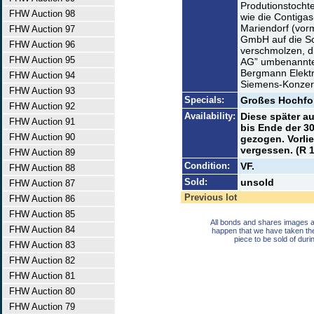
Produtionstochte
FHW Auction 98
wie die Contigas
Mariendorf (vor
FHW Auction 97
GmbH auf die S
FHW Auction 96
verschmolzen, di
FHW Auction 95
AG” umbenannte.
Bergmann Elektri
FHW Auction 94
Siemens-Konzern
FHW Auction 93
Specials:
Großes Hochfo
FHW Auction 92
Availability:
Diese später a
FHW Auction 91
bis Ende der 30
FHW Auction 90
gezogen. Vorli
vergessen. (R 1
FHW Auction 89
Condition:
VF.
FHW Auction 88
Sold:
unsold
FHW Auction 87
Previous lot
FHW Auction 86
FHW Auction 85
All bonds and shares images a
FHW Auction 84
happen that we have taken th
piece to be sold of duri
FHW Auction 83
FHW Auction 82
FHW Auction 81
FHW Auction 80
FHW Auction 79