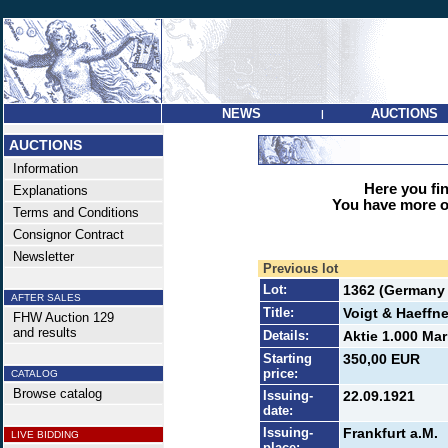
NEWS
AUCTIONS
|
AUCTIONS
Information
Here you find
Explanations
You have more op
Terms and Conditions
Consignor Contract
Newsletter
Previous lot
Lot:
1362 (Germany 
AFTER SALES
Title:
Voigt & Haeffn
FHW Auction 129
and results
Details:
Aktie 1.000 Mar
Starting
350,00 EUR
price:
CATALOG
Browse catalog
Issuing-
22.09.1921
date:
Issuing-
Frankfurt a.M.
LIVE BIDDING
place: