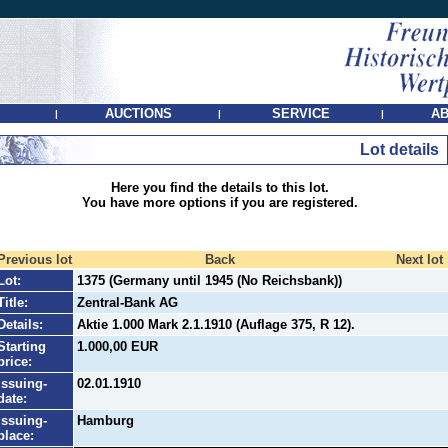
AUCTIONS
SERVICE
AB
|
|
|
Lot details
Here you find the details to this lot.
You have more options if you are registered.
Previous lot
Back
Next lot
Lot:
1375 (Germany until 1945 (No Reichsbank))
Title:
Zentral-Bank AG
Details:
Aktie 1.000 Mark 2.1.1910 (Auflage 375, R 12).
Starting
1.000,00 EUR
price:
Issuing-
02.01.1910
date:
Issuing-
Hamburg
place: