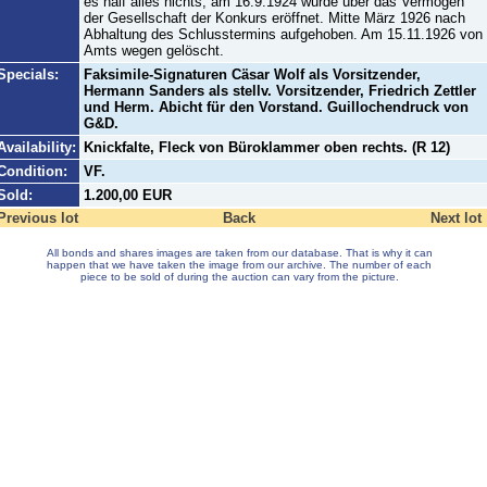
es half alles nichts, am 16.9.1924 wurde über das Vermögen
der Gesellschaft der Konkurs eröffnet. Mitte März 1926 nach
Abhaltung des Schlusstermins aufgehoben. Am 15.11.1926 von
Amts wegen gelöscht.
Specials:
Faksimile-Signaturen Cäsar Wolf als Vorsitzender,
Hermann Sanders als stellv. Vorsitzender, Friedrich Zettler
und Herm. Abicht für den Vorstand. Guillochendruck von
G&D.
Availability:
Knickfalte, Fleck von Büroklammer oben rechts. (R 12)
Condition:
VF.
Sold:
1.200,00 EUR
Previous lot
Back
Next lot
All bonds and shares images are taken from our database. That is why it can
happen that we have taken the image from our archive. The number of each
piece to be sold of during the auction can vary from the picture.