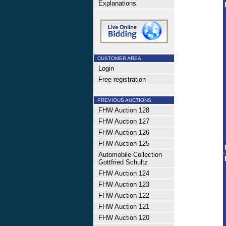
Explanations
CUSTOMER AREA
Login
Free registration
PREVIOUS AUCTIONS
FHW Auction 128
FHW Auction 127
FHW Auction 126
FHW Auction 125
Automobile Collection
Gottfried Schultz
FHW Auction 124
FHW Auction 123
FHW Auction 122
FHW Auction 121
FHW Auction 120