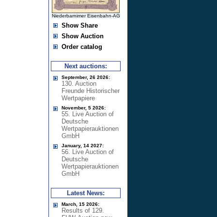
Niederbarnimer Eisenbahn-AG
Show Share
Show Auction
Order catalog
Next auctions:
September, 26 2026:
130. Auction
Freunde Historischer
Wertpapiere
November, 5 2026:
55. Live Auction of
Deutsche
Wertpapierauktionen
GmbH
January, 14 2027:
56. Live Auction of
Deutsche
Wertpapierauktionen
GmbH
Latest News:
March, 15 2026:
Results of 129.