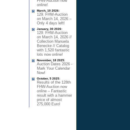
FHW-Auction now
online!
March, 10 2026:
129. FHW-Auction
on March 14, 2026 –
Only 4 days left!
January, 30 2026:
129. FHW-Auction
on March 14, 2026 //
Collection Manuela
Benecke // Catalog
with 1,520 fantastic
lots now online!
November, 18 2025:
Auction Dates 2026 -
Mark Your Calendar
Now!
October, 5 2025:
Results of the 128th
FHW-Auction now
online – Fantastic
result with a hammer
price of almost
275,000 Euro!