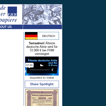
OUT US
Sensation!
Älteste
deutsche Aktie wird für
72.000 € bei FHW
versteigert
Doppelklick für Vollbild
Share Spotlight: