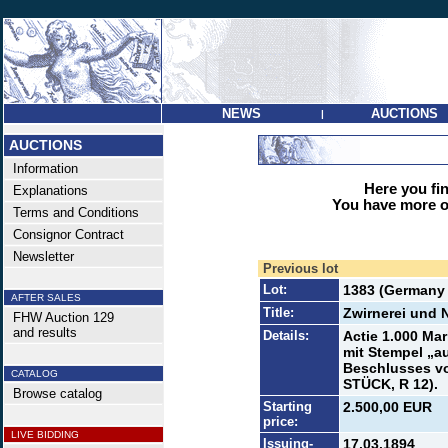
NEWS
AUCTIONS
|
AUCTIONS
Information
Here you find
Explanations
You have more op
Terms and Conditions
Consignor Contract
Newsletter
Previous lot
Lot:
1383 (Germany 
AFTER SALES
Title:
Zwirnerei und 
FHW Auction 129
and results
Details:
Actie 1.000 Mar
mit Stempel „a
Beschlusses vo
CATALOG
STÜCK, R 12).
Browse catalog
Starting
2.500,00 EUR
price:
LIVE BIDDING
Issuing-
17.03.1894