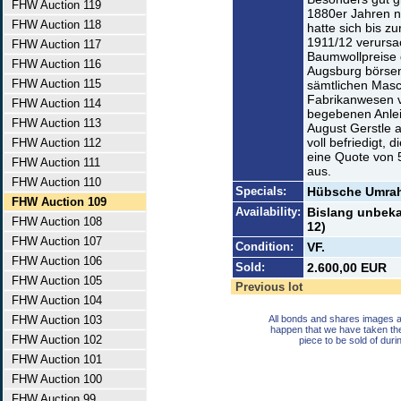
FHW Auction 119
1880er Jahren n
FHW Auction 118
hatte sich bis z
1911/12 verursa
FHW Auction 117
Baumwollpreise g
FHW Auction 116
Augsburg börsenn
FHW Auction 115
sämtlichen Masc
Fabrikanwesen v
FHW Auction 114
begebenen Anlei
FHW Auction 113
August Gerstle a
voll befriedigt,
FHW Auction 112
eine Quote von 
FHW Auction 111
aus.
FHW Auction 110
Specials:
Hübsche Umrahm
FHW Auction 109
Availability:
Bislang unbekan
FHW Auction 108
12)
FHW Auction 107
Condition:
VF.
FHW Auction 106
Sold:
2.600,00 EUR
FHW Auction 105
Previous lot
FHW Auction 104
FHW Auction 103
All bonds and shares images a
happen that we have taken th
FHW Auction 102
piece to be sold of duri
FHW Auction 101
FHW Auction 100
FHW Auction 99