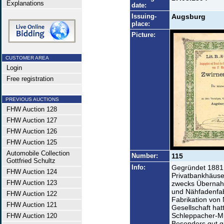
Explanations
date:
Issuing-
Augsburg
place:
Picture:
CUSTOMER AREA
Login
Free registration
PREVIOUS AUCTIONS
FHW Auction 128
FHW Auction 127
FHW Auction 126
FHW Auction 125
Automobile Collection
Number:
115
Gottfried Schultz
Info:
Gegründet 1881 
FHW Auction 124
Privatbankhäuse
FHW Auction 123
zwecks Übernahm
und Nähfadenfab
FHW Auction 122
Fabrikation von 
FHW Auction 121
Gesellschaft hat
Schleppacher-Mü
FHW Auction 120
Besonders gut gi