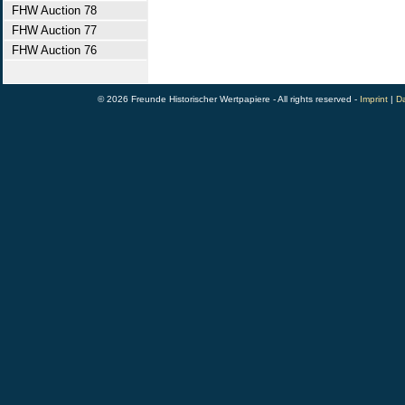
FHW Auction 78
FHW Auction 77
FHW Auction 76
© 2026 Freunde Historischer Wertpapiere - All rights reserved -
Imprint
|
Da