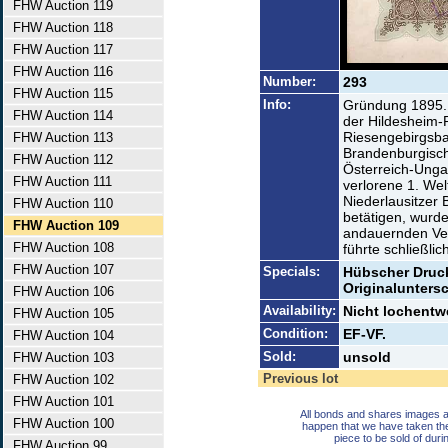
FHW Auction 119
FHW Auction 118
FHW Auction 117
FHW Auction 116
Number:
293
FHW Auction 115
Info:
Gründung 1895. D
FHW Auction 114
der Hildesheim-
Riesengebirgsba
FHW Auction 113
Brandenburgisch
FHW Auction 112
Österreich-Unga
FHW Auction 111
verlorene 1. Wel
Niederlausitzer
FHW Auction 110
betätigen, wurde
FHW Auction 109
andauernden Ver
FHW Auction 108
führte schließlic
FHW Auction 107
Specials:
Hübscher Druck
Originaluntersc
FHW Auction 106
Availability:
Nicht lochentwe
FHW Auction 105
Condition:
EF-VF.
FHW Auction 104
Sold:
unsold
FHW Auction 103
Previous lot
FHW Auction 102
FHW Auction 101
All bonds and shares images a
FHW Auction 100
happen that we have taken th
piece to be sold of duri
FHW Auction 99