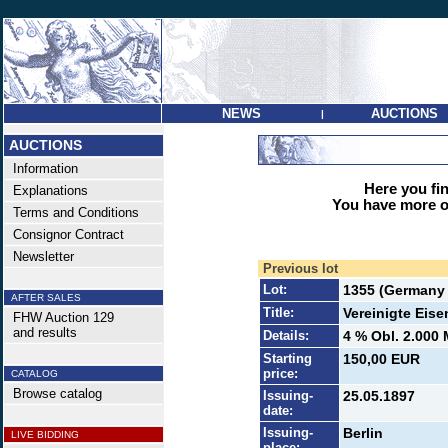
NEWS
AUCTIONS
|
AUCTIONS
Information
Here you find
Explanations
You have more op
Terms and Conditions
Consignor Contract
Newsletter
Previous lot
Lot:
1355 (Germany 
AFTER SALES
Title:
Vereinigte Eis
FHW Auction 129
and results
Details:
4 % Obl. 2.000 
Starting
150,00 EUR
price:
CATALOG
Browse catalog
Issuing-
25.05.1897
date:
Issuing-
Berlin
LIVE BIDDING
place: