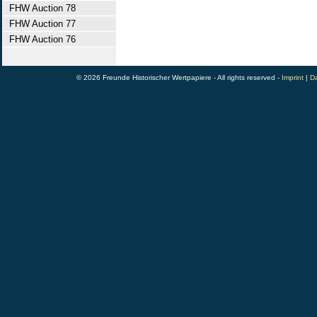
FHW Auction 78
FHW Auction 77
FHW Auction 76
© 2026 Freunde Historischer Wertpapiere - All rights reserved -
Imprint
|
Da