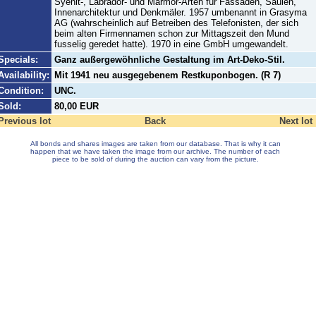
Syenit-, Labrador- und Marmor-Arten für Fassaden, Säulen,
Innenarchitektur und Denkmäler. 1957 umbenannt in Grasyma
AG (wahrscheinlich auf Betreiben des Telefonisten, der sich
beim alten Firmennamen schon zur Mittagszeit den Mund
fusselig geredet hatte). 1970 in eine GmbH umgewandelt.
Specials:
Ganz außergewöhnliche Gestaltung im Art-Deko-Stil.
Availability:
Mit 1941 neu ausgegebenem Restkuponbogen. (R 7)
Condition:
UNC.
Sold:
80,00 EUR
Previous lot
Back
Next lot
All bonds and shares images are taken from our database. That is why it can
happen that we have taken the image from our archive. The number of each
piece to be sold of during the auction can vary from the picture.