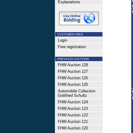
Explanations
CUSTOMER AREA
Login
Free registration
PREVIOUS AUCTIONS
FHW Auction 128
FHW Auction 127
FHW Auction 126
FHW Auction 125
Automobile Collection
Gottfried Schultz
FHW Auction 124
FHW Auction 123
FHW Auction 122
FHW Auction 121
FHW Auction 120