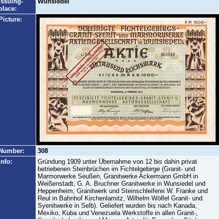
Issuing-
Wunsiedel
place:
Picture:
Number:
308
Info:
Gründung 1909 unter Übernahme von 12 bis dahin privat
betriebenen Steinbrüchen im Fichtelgebirge (Granit- und
Marmorwerke Seußen, Granitwerke Ackermann GmbH in
Weißenstadt, G. A. Bruchner Granitwerke in Wunsiedel und
Heppenheim, Granitwerk und Steinschleiferei W. Franke und
Reul in Bahnhof Kirchenlamitz, Wilhelm Wölfel Granit- und
Syenitwerke in Selb). Geliefert wurden bis nach Kanada,
Mexiko, Kuba und Venezuela Werkstoffe in allen Granit-,