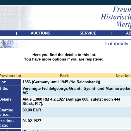
AUCTIONS
SERVICE
AB
|
|
|
Lot details
Here you find the details to this lot.
You have more options if you are registered.
Previous lot
Back
Next lot
Lot:
1356 (Germany until 1945 (No Reichsbank))
Title:
Vereinigte Fichtelgebirgs-Granit-, Syenit- und Marmorwerke
AG
Details:
Aktie 1.000 RM 4.2.1927 (Auflage 800, zuletzt noch 444
Stück, R 7).
Starting
80,00 EUR
price:
Issuing-
04.02.1927
date: