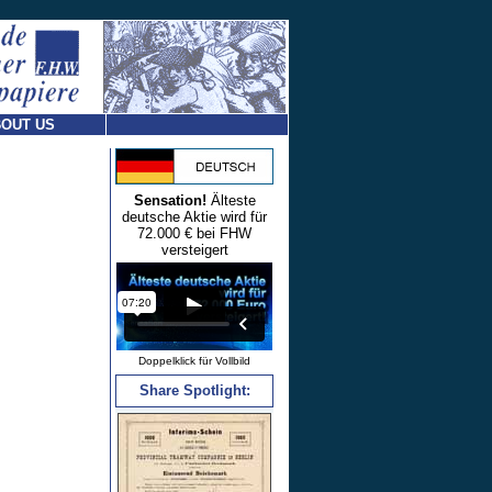
OUT US
Sensation!
Älteste
deutsche Aktie wird für
72.000 € bei FHW
versteigert
Doppelklick für Vollbild
Share Spotlight: