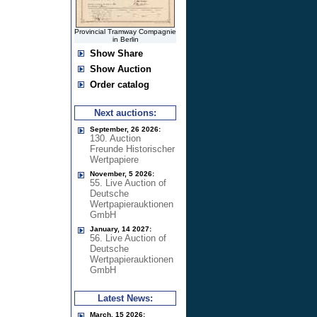
Provincial Tramway Compagnie
in Berlin
Show Share
Show Auction
Order catalog
Next auctions:
September, 26 2026:
130. Auction
Freunde Historischer
Wertpapiere
November, 5 2026:
55. Live Auction of
Deutsche
Wertpapierauktionen
GmbH
January, 14 2027:
56. Live Auction of
Deutsche
Wertpapierauktionen
GmbH
Latest News:
March, 15 2026: