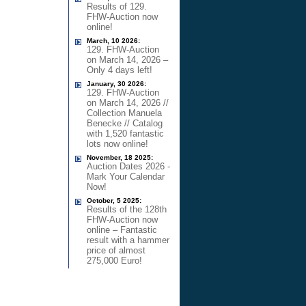
Results of 129.
FHW-Auction now
online!
March, 10 2026:
129. FHW-Auction
on March 14, 2026 –
Only 4 days left!
January, 30 2026:
129. FHW-Auction
on March 14, 2026 //
Collection Manuela
Benecke // Catalog
with 1,520 fantastic
lots now online!
November, 18 2025:
Auction Dates 2026 -
Mark Your Calendar
Now!
October, 5 2025:
Results of the 128th
FHW-Auction now
online – Fantastic
result with a hammer
price of almost
275,000 Euro!