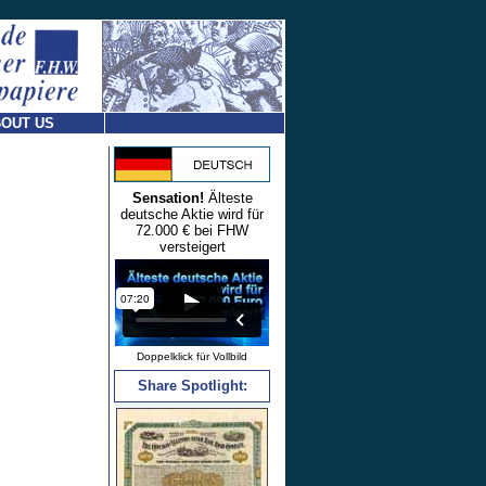
OUT US
Sensation!
Älteste
deutsche Aktie wird für
72.000 € bei FHW
versteigert
Doppelklick für Vollbild
Share Spotlight: