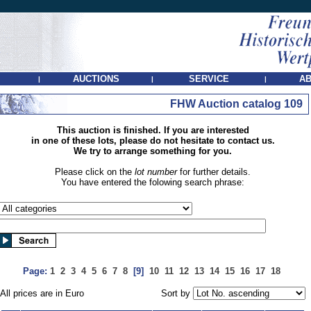
AUCTIONS
SERVICE
AB
|
|
|
FHW Auction catalog 109
This auction is finished. If you are interested
in one of these lots, please do not hesitate to contact us.
We try to arrange something for you.
Please click on the
lot number
for further details.
You have entered the folowing search phrase:
Page:
1
2
3
4
5
6
7
8
[9]
10
11
12
13
14
15
16
17
18
All prices are in Euro
Sort by