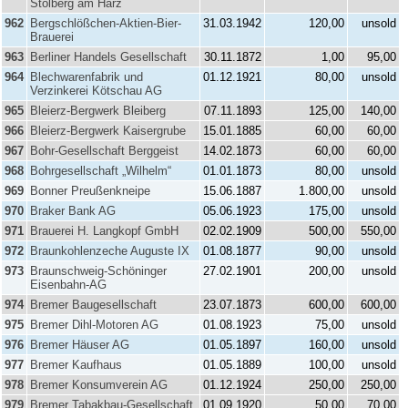
Stolberg am Harz
962
Bergschlößchen-Aktien-Bier-
31.03.1942
120,00
unsold
Brauerei
963
Berliner Handels Gesellschaft
30.11.1872
1,00
95,00
964
Blechwarenfabrik und
01.12.1921
80,00
unsold
Verzinkerei Kötschau AG
965
Bleierz-Bergwerk Bleiberg
07.11.1893
125,00
140,00
966
Bleierz-Bergwerk Kaisergrube
15.01.1885
60,00
60,00
967
Bohr-Gesellschaft Berggeist
14.02.1873
60,00
60,00
968
Bohrgesellschaft „Wilhelm“
01.01.1873
80,00
unsold
969
Bonner Preußenkneipe
15.06.1887
1.800,00
unsold
970
Braker Bank AG
05.06.1923
175,00
unsold
971
Brauerei H. Langkopf GmbH
02.02.1909
500,00
550,00
972
Braunkohlenzeche Auguste IX
01.08.1877
90,00
unsold
973
Braunschweig-Schöninger
27.02.1901
200,00
unsold
Eisenbahn-AG
974
Bremer Baugesellschaft
23.07.1873
600,00
600,00
975
Bremer Dihl-Motoren AG
01.08.1923
75,00
unsold
976
Bremer Häuser AG
01.05.1897
160,00
unsold
977
Bremer Kaufhaus
01.05.1889
100,00
unsold
978
Bremer Konsumverein AG
01.12.1924
250,00
250,00
979
Bremer Tabakbau-Gesellschaft
01.09.1920
50,00
70,00