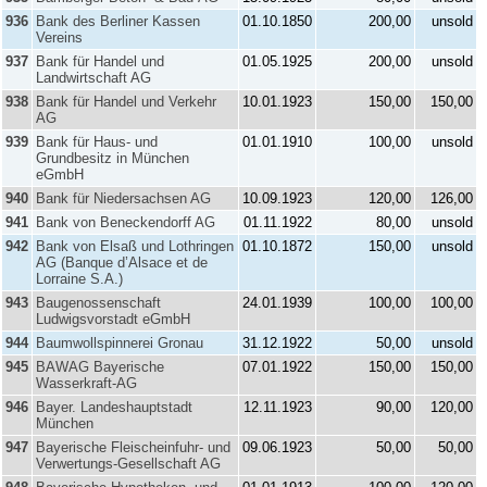
936
Bank des Berliner Kassen
01.10.1850
200,00
unsold
Vereins
937
Bank für Handel und
01.05.1925
200,00
unsold
Landwirtschaft AG
938
Bank für Handel und Verkehr
10.01.1923
150,00
150,00
AG
939
Bank für Haus- und
01.01.1910
100,00
unsold
Grundbesitz in München
eGmbH
940
Bank für Niedersachsen AG
10.09.1923
120,00
126,00
941
Bank von Beneckendorff AG
01.11.1922
80,00
unsold
942
Bank von Elsaß und Lothringen
01.10.1872
150,00
unsold
AG (Banque d’Alsace et de
Lorraine S.A.)
943
Baugenossenschaft
24.01.1939
100,00
100,00
Ludwigsvorstadt eGmbH
944
Baumwollspinnerei Gronau
31.12.1922
50,00
unsold
945
BAWAG Bayerische
07.01.1922
150,00
150,00
Wasserkraft-AG
946
Bayer. Landeshauptstadt
12.11.1923
90,00
120,00
München
947
Bayerische Fleischeinfuhr- und
09.06.1923
50,00
50,00
Verwertungs-Gesellschaft AG