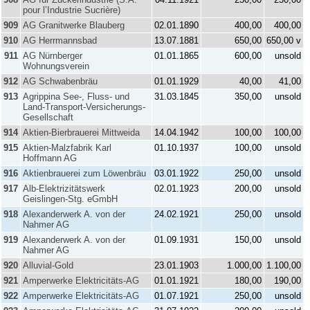
pour l’Industrie Sucrière)
909
AG Granitwerke Blauberg
02.01.1890
400,00
400,00
910
AG Herrmannsbad
13.07.1881
650,00
650,00 v
911
AG Nürnberger
01.01.1865
600,00
unsold
Wohnungsverein
912
AG Schwabenbräu
01.01.1929
40,00
41,00
913
Agrippina See-, Fluss- und
31.03.1845
350,00
unsold
Land-Transport-Versicherungs-
Gesellschaft
914
Aktien-Bierbrauerei Mittweida
14.04.1942
100,00
100,00
915
Aktien-Malzfabrik Karl
01.10.1937
100,00
unsold
Hoffmann AG
916
Aktienbrauerei zum Löwenbräu
03.01.1922
250,00
unsold
917
Alb-Elektrizitätswerk
02.01.1923
200,00
unsold
Geislingen-Stg. eGmbH
918
Alexanderwerk A. von der
24.02.1921
250,00
unsold
Nahmer AG
919
Alexanderwerk A. von der
01.09.1931
150,00
unsold
Nahmer AG
920
Alluvial-Gold
23.01.1903
1.000,00
1.100,00
921
Amperwerke Elektricitäts-AG
01.01.1921
180,00
190,00
922
Amperwerke Elektricitäts-AG
01.07.1921
250,00
unsold