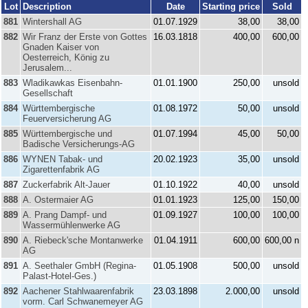
Lot
Description
Date
Starting price
Sold
881
Wintershall AG
01.07.1929
38,00
38,00
882
Wir Franz der Erste von Gottes
16.03.1818
400,00
600,00
Gnaden Kaiser von
Oesterreich, König zu
Jerusalem...
883
Wladikawkas Eisenbahn-
01.01.1900
250,00
unsold
Gesellschaft
884
Württembergische
01.08.1972
50,00
unsold
Feuerversicherung AG
885
Württembergische und
01.07.1994
45,00
50,00
Badische Versicherungs-AG
886
WYNEN Tabak- und
20.02.1923
35,00
unsold
Zigarettenfabrik AG
887
Zuckerfabrik Alt-Jauer
01.10.1922
40,00
unsold
888
A. Ostermaier AG
01.01.1923
125,00
150,00
889
A. Prang Dampf- und
01.09.1927
100,00
100,00
Wassermühlenwerke AG
890
A. Riebeck'sche Montanwerke
01.04.1911
600,00
600,00 n
AG
891
A. Seethaler GmbH (Regina-
01.05.1908
500,00
unsold
Palast-Hotel-Ges.)
892
Aachener Stahlwaarenfabrik
23.03.1898
2.000,00
unsold
vorm. Carl Schwanemeyer AG