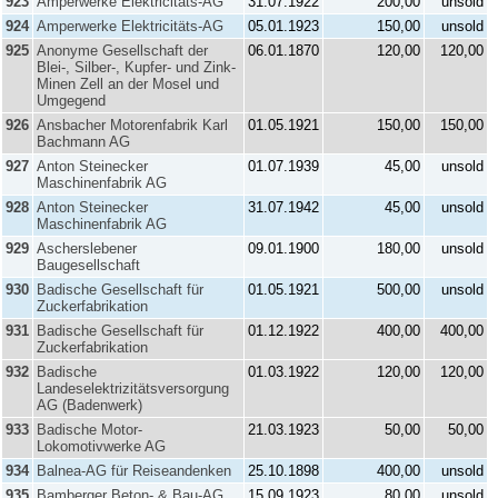
923
Amperwerke Elektricitäts-AG
31.07.1922
200,00
unsold
924
Amperwerke Elektricitäts-AG
05.01.1923
150,00
unsold
925
Anonyme Gesellschaft der
06.01.1870
120,00
120,00
Blei-, Silber-, Kupfer- und Zink-
Minen Zell an der Mosel und
Umgegend
926
Ansbacher Motorenfabrik Karl
01.05.1921
150,00
150,00
Bachmann AG
927
Anton Steinecker
01.07.1939
45,00
unsold
Maschinenfabrik AG
928
Anton Steinecker
31.07.1942
45,00
unsold
Maschinenfabrik AG
929
Ascherslebener
09.01.1900
180,00
unsold
Baugesellschaft
930
Badische Gesellschaft für
01.05.1921
500,00
unsold
Zuckerfabrikation
931
Badische Gesellschaft für
01.12.1922
400,00
400,00
Zuckerfabrikation
932
Badische
01.03.1922
120,00
120,00
Landeselektrizitätsversorgung
AG (Badenwerk)
933
Badische Motor-
21.03.1923
50,00
50,00
Lokomotivwerke AG
934
Balnea-AG für Reiseandenken
25.10.1898
400,00
unsold
935
Bamberger Beton- & Bau-AG
15.09.1923
80,00
unsold