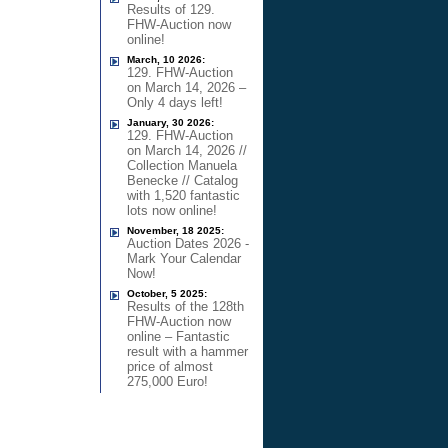
Results of 129.
FHW-Auction now
online!
March, 10 2026:
129. FHW-Auction
on March 14, 2026 –
Only 4 days left!
January, 30 2026:
129. FHW-Auction
on March 14, 2026 //
Collection Manuela
Benecke // Catalog
with 1,520 fantastic
lots now online!
November, 18 2025:
Auction Dates 2026 -
Mark Your Calendar
Now!
October, 5 2025:
Results of the 128th
FHW-Auction now
online – Fantastic
result with a hammer
price of almost
275,000 Euro!