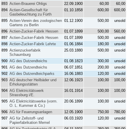
893
Actien-Brauerei Ohligs
22.09.1900
60,00
60,00
894
Actien-Gesellschaft für
01.10.1858
600,00
600,00
Gasbeleuchtung zu Fürth
895
Actien-Verein des zoologischen
01.12.1900
500,00
unsold
Gartens zu Berlin
896
Actien-Zucker-Fabrik Hessen
01.07.1899
500,00
560,00
897
Actien-Zucker-Fabrik Hessen
01.07.1899
500,00
unsold
898
Actien-Zucker-Fabrik Lehrte
01.06.1884
180,00
unsold
899
Actienzuckerfabrik
25.03.1880
500,00
unsold
Schaumburg
900
AG des Dutzendteichs
01.08.1823
300,00
unsold
901
AG des Dutzendteichs
06.07.1851
200,00
unsold
902
AG des Dutzendteichparks
16.06.1883
120,00
unsold
903
AG deutscher Heilbäder und
12.06.1923
100,00
100,00
Erholungsstätten
904
AG Elektricitätswerk
16.01.1914
100,00
100,00
Strassburg i/E.
905
AG Elektricitätswerke (vorm.
20.06.1899
100,00
unsold
O. L. Kummer & Co.)
906
AG für Feuerungsanlagen
12.05.1900
750,00
780,00
907
AG für Zellstoff- und
06.03.1920
120,00
unsold
Papierfabrikation Memel
908
AG für Zuckerindustrie (S.A.
04.11.1921
250,00
250,00