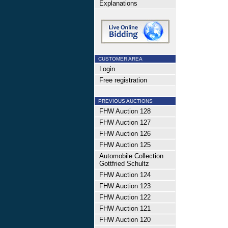
Explanations
CUSTOMER AREA
Login
Free registration
PREVIOUS AUCTIONS
FHW Auction 128
FHW Auction 127
FHW Auction 126
FHW Auction 125
Automobile Collection
Gottfried Schultz
FHW Auction 124
FHW Auction 123
FHW Auction 122
FHW Auction 121
FHW Auction 120