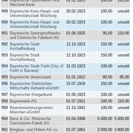
948
Bayerische Hypotheken- und
01.01.1913
100,00
120,00
Wechsel-Bank
949
Bayerische Kreis-Haupt- und
20.02.1923
100,00
unsold
Universitätsstadt Würzburg
950
Bayerische Kreis-Haupt- und
20.02.1923
100,00
unsold
Universitätsstadt Würzburg
951
Bayerische Sprengstoffwerke
01.06.1925
90,00
110,00
und Chemische Fabriken AG
952
Bayerische Stadt
12.10.1923
150,00
unsold
Aschaffenburg
953
Bayerische Stadt
12.10.1923
150,00
unsold
Aschaffenburg
954
Bayerische Stadt Fürth (City of
31.03.1923
100,00
unsold
Fürth in Bavaria)
955
Bayerische Vereinsbank
01.01.1912
80,00
85,00
956
Bayerischer Elektrizitäts-
15.07.1919
150,00
unsold
Wirtschafts-Verband eGmbH
957
Bayerischer Kriegerbund
01.06.1923
100,00
unsold
958
Bayernwerk-AG
01.07.1921
100,00
110,00
959
Beamtenwohnungsverein
21.10.1942
100,00
unsold
München eGmbH
960
Benz & Cie. Rheinische
01.04.1909
5.000,00
5.000,00
Gasmotoren-Fabrik AG
961
Bergbau- und Hütten-AG zu
01.07.1861
3.000,00
3.800,00