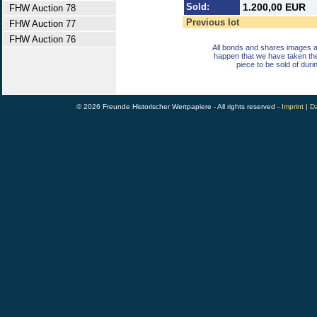
Sold:
1.200,00 EUR
FHW Auction 78
Previous lot
FHW Auction 77
FHW Auction 76
All bonds and shares images a
happen that we have taken th
piece to be sold of duri
© 2026 Freunde Historischer Wertpapiere - All rights reserved -
Imprint
|
Da