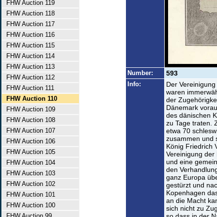
FHW Auction 119
FHW Auction 118
FHW Auction 117
FHW Auction 116
FHW Auction 115
FHW Auction 114
FHW Auction 113
Number:
593
FHW Auction 112
Info:
Der Vereinigung
FHW Auction 111
waren immerwähre
FHW Auction 110
der Zugehörigke
Dänemark vorau
FHW Auction 109
des dänischen Kö
FHW Auction 108
zu Tage traten.
FHW Auction 107
etwa 70 schleswi
zusammen und s
FHW Auction 106
König Friedrich 
FHW Auction 105
Vereinigung der
und eine gemein
FHW Auction 104
den Verhandlung
FHW Auction 103
ganz Europa übe
FHW Auction 102
gestürzt und na
Kopenhagen das 
FHW Auction 101
an die Macht ka
FHW Auction 100
sich nicht zu Zu
FHW Auction 99
so dass in der N