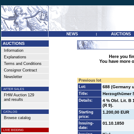
NEWS
AUCTIONS
|
AUCTIONS
Information
Here you find
Explanations
You have more op
Terms and Conditions
Consignor Contract
Newsletter
Previous lot
Lot:
688 (Germany u
AFTER SALES
Title:
Herzogthümer S
FHW Auction 129
and results
Details:
4 % Obl. Lit. B
(R 9).
Starting
1.200,00 EUR
CATALOG
price:
Browse catalog
Issuing-
01.10.1850
date:
LIVE BIDDING