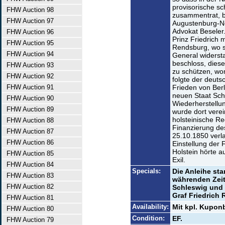
provisorische sc
FHW Auction 98
zusammentrat, b
FHW Auction 97
Augustenburg-No
Advokat Beseler
FHW Auction 96
Prinz Friedrich 
FHW Auction 95
Rendsburg, wo 
FHW Auction 94
General widerst
beschloss, dies
FHW Auction 93
zu schützen, wo
FHW Auction 92
folgte der deut
FHW Auction 91
Frieden von Berl
neuen Staat Sch
FHW Auction 90
Wiederherstellun
FHW Auction 89
wurde dort verei
holsteinische Re
FHW Auction 88
Finanzierung de
FHW Auction 87
25.10.1850 verl
FHW Auction 86
Einstellung der 
Holstein hörte a
FHW Auction 85
Exil.
FHW Auction 84
Specials:
Die Anleihe sta
FHW Auction 83
währenden Zeit
FHW Auction 82
Schleswig und 
Graf Friedrich
FHW Auction 81
Availability:
Mit kpl. Kupon
FHW Auction 80
Condition:
EF.
FHW Auction 79