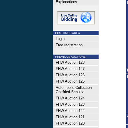
Explanations
CUSTOMER AREA
Login
Free registration
PREVIOUS AUCTIONS
FHW Auction 128
FHW Auction 127
FHW Auction 126
FHW Auction 125
Automobile Collection
Gottfried Schultz
FHW Auction 124
FHW Auction 123
FHW Auction 122
FHW Auction 121
FHW Auction 120