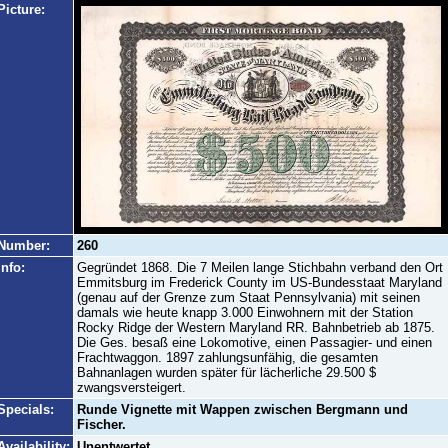
Picture:
Number:
260
Info:
Gegründet 1868. Die 7 Meilen lange Stichbahn verband den Ort
Emmitsburg im Frederick County im US-Bundesstaat Maryland
(genau auf der Grenze zum Staat Pennsylvania) mit seinen
damals wie heute knapp 3.000 Einwohnern mit der Station
Rocky Ridge der Western Maryland RR. Bahnbetrieb ab 1875.
Die Ges. besaß eine Lokomotive, einen Passagier- und einen
Frachtwaggon. 1897 zahlungsunfähig, die gesamten
Bahnanlagen wurden später für lächerliche 29.500 $
zwangsversteigert.
Specials:
Runde Vignette mit Wappen zwischen Bergmann und
Fischer.
Availability:
Unentwertet.