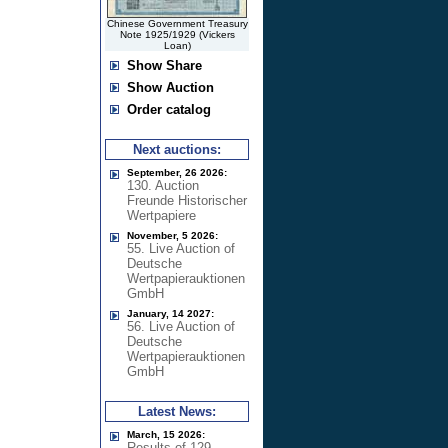
Chinese Government Treasury
Note 1925/1929 (Vickers
Loan)
Show Share
Show Auction
Order catalog
Next auctions:
September, 26 2026:
130. Auction
Freunde Historischer
Wertpapiere
November, 5 2026:
55. Live Auction of
Deutsche
Wertpapierauktionen
GmbH
January, 14 2027:
56. Live Auction of
Deutsche
Wertpapierauktionen
GmbH
Latest News:
March, 15 2026:
Results of 129.