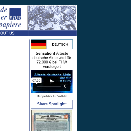
OUT US
Sensation!
Älteste
deutsche Aktie wird für
72.000 € bei FHW
versteigert
Doppelklick für Vollbild
Share Spotlight: