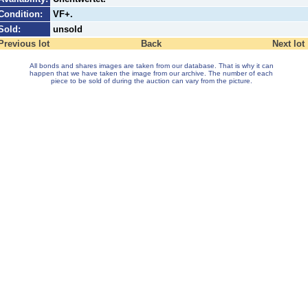
Condition:
VF+.
Sold:
unsold
Previous lot
Back
Next lot
All bonds and shares images are taken from our database. That is why it can
happen that we have taken the image from our archive. The number of each
piece to be sold of during the auction can vary from the picture.