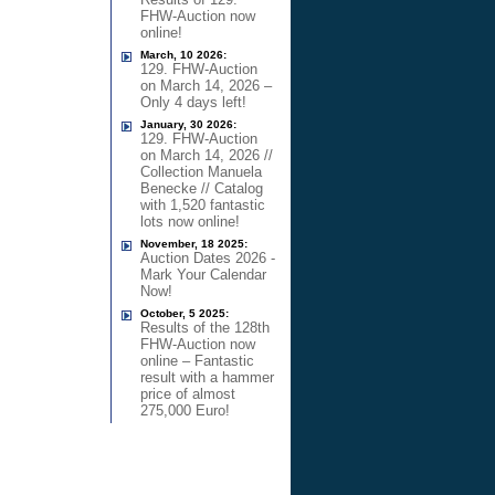
FHW-Auction now
online!
March, 10 2026:
129. FHW-Auction
on March 14, 2026 –
Only 4 days left!
January, 30 2026:
129. FHW-Auction
on March 14, 2026 //
Collection Manuela
Benecke // Catalog
with 1,520 fantastic
lots now online!
November, 18 2025:
Auction Dates 2026 -
Mark Your Calendar
Now!
October, 5 2025:
Results of the 128th
FHW-Auction now
online – Fantastic
result with a hammer
price of almost
275,000 Euro!