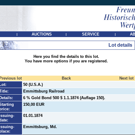
AUCTIONS
SERVICE
AB
|
|
|
Lot details
Here you find the details to this lot.
You have more options if you are registered.
Previous lot
Back
Next lot
Lot:
50 (U.S.A.)
Title:
Emmittsburg Railroad
Details:
6 % Gold Bond 500 $ 1.1.1874 (Auflage 150).
Starting
150,00 EUR
price:
Issuing-
01.01.1874
date:
Issuing-
Emmittsburg, Md.
place: