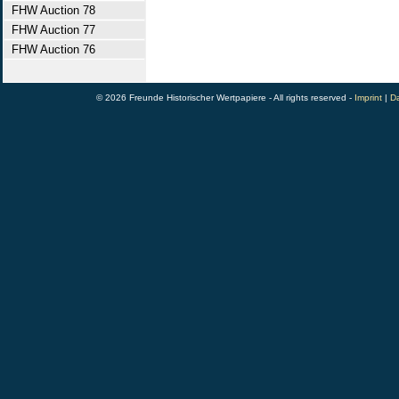
FHW Auction 78
FHW Auction 77
FHW Auction 76
© 2026 Freunde Historischer Wertpapiere - All rights reserved -
Imprint
|
Da