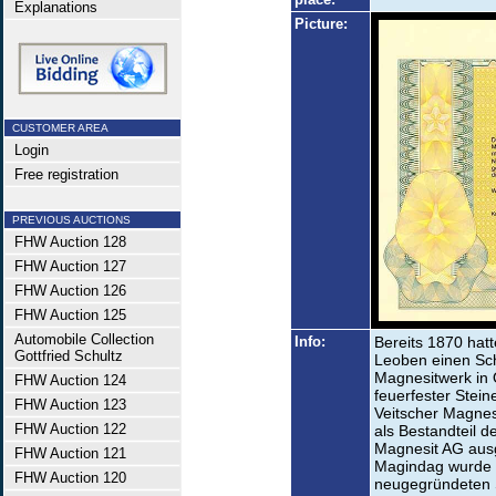
Explanations
Picture:
CUSTOMER AREA
Login
Free registration
PREVIOUS AUCTIONS
FHW Auction 128
FHW Auction 127
FHW Auction 126
FHW Auction 125
Automobile Collection
Info:
Bereits 1870 hatt
Gottfried Schultz
Leoben einen Sch
Magnesitwerk in O
FHW Auction 124
feuerfester Stein
FHW Auction 123
Veitscher Magne
FHW Auction 122
als Bestandteil 
Magnesit AG ausg
FHW Auction 121
Magindag wurde d
FHW Auction 120
neugegründeten S