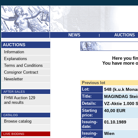
NEWS
AUCTIONS
|
AUCTIONS
Information
Here you find
Explanations
You have more op
Terms and Conditions
Consignor Contract
Newsletter
Previous lot
Lot:
548 (k.u.k Mona
AFTER SALES
Title:
MAGINDAG Steir
FHW Auction 129
and results
Details:
VZ-Aktie 1.000 S
Starting
40,00 EUR
price:
CATALOG
Browse catalog
Issuing-
01.10.1989
date:
Issuing-
Wien
LIVE BIDDING
place: