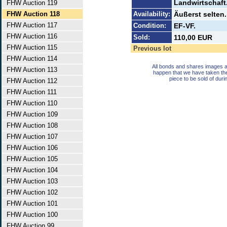
Landwirtschaft
FHW Auction 119
FHW Auction 118
Availability:
Äußerst selten
FHW Auction 117
Condition:
EF-VF.
FHW Auction 116
Sold:
110,00 EUR
FHW Auction 115
Previous lot
FHW Auction 114
All bonds and shares images a
FHW Auction 113
happen that we have taken th
piece to be sold of duri
FHW Auction 112
FHW Auction 111
FHW Auction 110
FHW Auction 109
FHW Auction 108
FHW Auction 107
FHW Auction 106
FHW Auction 105
FHW Auction 104
FHW Auction 103
FHW Auction 102
FHW Auction 101
FHW Auction 100
FHW Auction 99