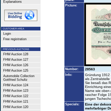
Explanations
Picture:
CUSTOMER AREA
Login
Free registration
PREVIOUS AUCTIONS
FHW Auction 128
FHW Auction 127
FHW Auction 126
Number:
28563
FHW Auction 125
Info:
Gründung 1912 a
Automobile Collection
als Zentralstelle
Gottfried Schultz
Sie besaß das R
FHW Auction 124
Einrichtung ein
FHW Auction 123
Name wie oben g
rascher Folge 19
FHW Auction 122
jungen Tschecho
FHW Auction 121
Specials:
Eine der dekor
FHW Auction 120
mehrfarbiger D