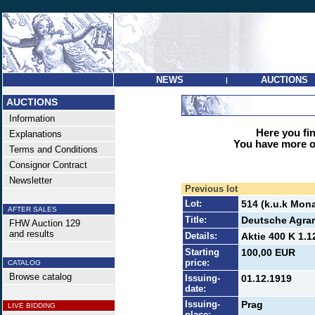
NEWS
AUCTIONS
|
AUCTIONS
Information
Here you find
Explanations
You have more op
Terms and Conditions
Consignor Contract
Newsletter
Previous lot
Lot:
514 (k.u.k Mona
AFTER SALES
Title:
Deutsche Agrar
FHW Auction 129
and results
Details:
Aktie 400 K 1.1
Starting
100,00 EUR
price:
CATALOG
Browse catalog
Issuing-
01.12.1919
date:
Issuing-
Prag
LIVE BIDDING
place: