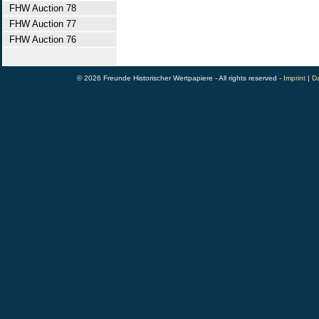
FHW Auction 78
FHW Auction 77
FHW Auction 76
© 2026 Freunde Historischer Wertpapiere - All rights reserved -
Imprint
|
Da