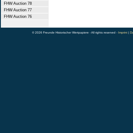
FHW Auction 78
FHW Auction 77
FHW Auction 76
© 2026 Freunde Historischer Wertpapiere - All rights reserved -
Imprint
|
Da