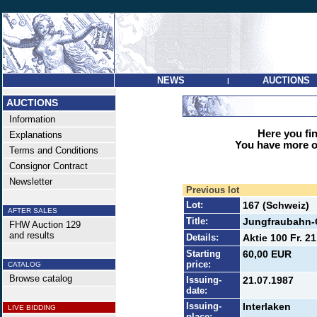
NEWS
AUCTIONS
|
AUCTIONS
Information
Here you find
Explanations
You have more op
Terms and Conditions
Consignor Contract
Newsletter
Previous lot
Lot:
167 (Schweiz)
AFTER SALES
Title:
Jungfraubahn-
FHW Auction 129
and results
Details:
Aktie 100 Fr. 21
Starting
60,00 EUR
price:
CATALOG
Browse catalog
Issuing-
21.07.1987
date:
Issuing-
Interlaken
LIVE BIDDING
place: