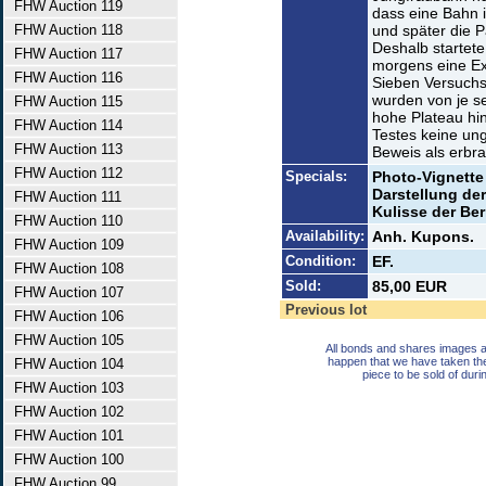
FHW Auction 119
dass eine Bahn i
FHW Auction 118
und später die P
Deshalb startete
FHW Auction 117
morgens eine Ex
FHW Auction 116
Sieben Versuchs
wurden von je s
FHW Auction 115
hohe Plateau hi
FHW Auction 114
Testes keine ung
FHW Auction 113
Beweis als erbr
FHW Auction 112
Specials:
Photo-Vignette 
Darstellung de
FHW Auction 111
Kulisse der Ber
FHW Auction 110
Availability:
Anh. Kupons.
FHW Auction 109
Condition:
EF.
FHW Auction 108
Sold:
85,00 EUR
FHW Auction 107
Previous lot
FHW Auction 106
FHW Auction 105
All bonds and shares images a
happen that we have taken th
FHW Auction 104
piece to be sold of duri
FHW Auction 103
FHW Auction 102
FHW Auction 101
FHW Auction 100
FHW Auction 99