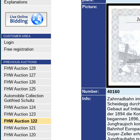
Explanations
Picture:
CUSTOMER AREA
Login
Free registration
PREVIOUS AUCTIONS
FHW Auction 128
FHW Auction 127
FHW Auction 126
FHW Auction 125
Number:
40160
Automobile Collection
Info:
Zahnradbahn im 
Gottfried Schultz
Scheidegg durch
FHW Auction 124
Gebaut auf Initia
der 1894 die Kon
FHW Auction 123
begannen 1896, 
FHW Auction 122
Jungfraujoch ko
FHW Auction 121
Bahnhof Europa
Guyer-Zeller erh
FHW Auction 120
Jungfraubahn nu