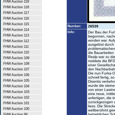
FHW Auction 119
FHW Auction 118
FHW Auction 117
FHW Auction 116
FHW Auction 115
Number:
26539
FHW Auction 114
Info:
Der Bau der Fur
FHW Auction 113
begonnen, nachd
worden war. Aufg
FHW Auction 112
ausgelöst durch
FHW Auction 111
problematischen
FHW Auction 110
die Bauarbeiten 
Realp war zu dies
FHW Auction 109
meldete die BFD
FHW Auction 108
einer Gesellschaf
den Nachbarbah
FHW Auction 107
Die nun Furka-O
FHW Auction 106
schnell fertig, 
FHW Auction 105
Disentis verkeh
wurde die stein
FHW Auction 104
von einer Lawine
FHW Auction 103
eine neue, mittl
FHW Auction 102
anfertigen, die 
zurückgezogen w
FHW Auction 101
liess. Die Strec
FHW Auction 100
weltberühmt ge
betrieblichen Sc
FHW Auction 99