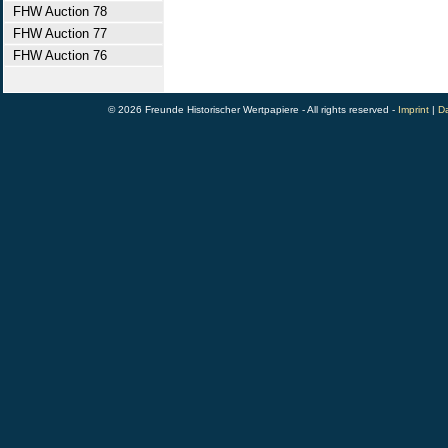
FHW Auction 78
FHW Auction 77
FHW Auction 76
© 2026 Freunde Historischer Wertpapiere - All rights reserved -
Imprint
|
Da