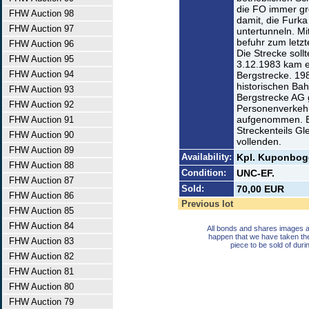
die FO immer g
FHW Auction 98
damit, die Furk
FHW Auction 97
untertunneln. M
befuhr zum letzt
FHW Auction 96
Die Strecke sol
FHW Auction 95
3.12.1983 kam e
FHW Auction 94
Bergstrecke. 198
historischen Ba
FHW Auction 93
Bergstrecke AG 
FHW Auction 92
Personenverkehr
aufgenommen. Es
FHW Auction 91
Streckenteils G
FHW Auction 90
vollenden.
FHW Auction 89
Availability:
Kpl. Kuponbog
FHW Auction 88
Condition:
UNC-EF.
FHW Auction 87
Sold:
70,00 EUR
FHW Auction 86
Previous lot
FHW Auction 85
FHW Auction 84
All bonds and shares images a
happen that we have taken th
FHW Auction 83
piece to be sold of duri
FHW Auction 82
FHW Auction 81
FHW Auction 80
FHW Auction 79