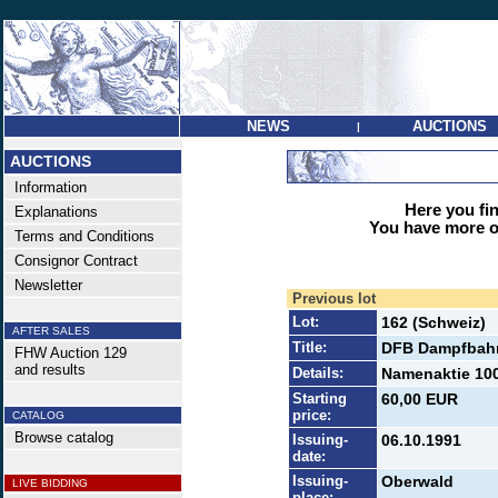
NEWS
AUCTIONS
|
AUCTIONS
Information
Here you find
Explanations
You have more op
Terms and Conditions
Consignor Contract
Newsletter
Previous lot
Lot:
162 (Schweiz)
AFTER SALES
Title:
DFB Dampfbahn
FHW Auction 129
and results
Details:
Namenaktie 100 
Starting
60,00 EUR
price:
CATALOG
Browse catalog
Issuing-
06.10.1991
date:
Issuing-
Oberwald
LIVE BIDDING
place: